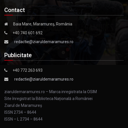
Contact
Baia Mare, Maramureș, România
+40 740 601 692
redactie@ziaruldemaramures.ro
Publicitate
+40 772 263 693
redactie@ziaruldemaramures.ro
ziaruldemaramures.ro – Marca inregistrata la OSIM
Site înregistrat la Biblioteca Națională a României
Ziarul de Maramureş
ISSN 2734 – 8644
ISSN – L 2734 – 8644