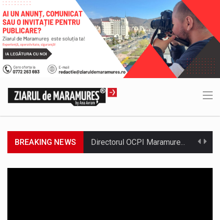
BREAKING NEWS
Directorul OCPI Maramures, Daniela-Onița Ivascu, a venit cu un răspuns pentru cei care s-au intrebat în aceste zile: Dacă aplicațiile…
Testarea independentă a sistemului e-Terra, realizată de STS, DNSC și Cyberint, a mai parcurs o rundă de evaluare. Un număr…
Vremea va fi caniculară. Disconfortul termic va fi accentuat, iar indicele temperatură-umezeală (ITU) va depăși pragul critic de 80 de…
COD GALBEN. Interval de valabilitate: 07 august, ora 12.00 – 07 august, ora 23.00 / Fenomene vizate: instabilitate atmosferică, intensificări…