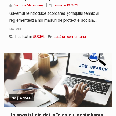
Pompierii militari si un echipaj SMURD au intervenit in aceasta dimineata la degajarea unei persoane care a fost găsită spânzurată…
Ziarul de Maramureș
ianuarie 19, 2022
Guvernul reintroduce acordarea șomajului tehnic și
Liceul Ucrainean „Taras Șevcenko” din Sighetu Marmației, singurul liceu din România cu predare în limba ucraineană, are potențialul de a-și…
reglementează noi măsuri de protecție socială,…
MAI MULT
Publicat în
SOCIAL
Lasă un comentariu
NAȚIONALE
Un angajat din doi ia în calcul schimbarea