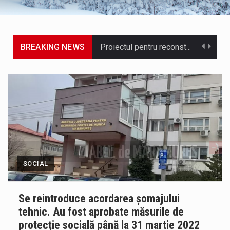
BREAKING NEWS
Proiectul pentru reconstrucția definitivă a podului peste râul Săsar din Baia Mare avansează într-o nouă etapă concretă. După asigurarea finanțării…
COD GALBEN. Interval de valabilitate: 07 august, ora 12.00 – 07 august, ora 23.00 / Fenomene vizate: instabilitate atmosferică, intensificări…
Proiectul de lege privind Strategia națională pentru conservarea biodiversității a fost din nou dezbătut ieri și în final adoptat de…
Pe scurt. Statuia lui PINTEA VITEAZU din fața Jandarmeriei Maramures a ajuns să fie zilele acestea mărul discordiei între administrații.…
Biroul Parlamentar al Senatorului Cristian-Augustin Niculescu-Țâgârlaș a organizat dezbaterea publică cu tema „Noile reguli pentru construcții și prosumatori” având ca…
SOCIAL
Noile statii de călători, achizitionate la preț de garsonieră per bucată, dezamăgesc total cetățenii care folosesc mijloacele de transport în…
Municipiul Baia Mare, prin Serviciul Public Comunitar Local de Evidență a Persoanelor - Serviciul Evidența Persoanelor, îi informează pe cetățenii…
Se reintroduce acordarea șomajului
tehnic. Au fost aprobate măsurile de
Fostul deputat si primar Cătălin Cherecheș a fost invitat la Horia Nasra Show unde a sustinut o dezbatere pe teme…
protecție socială până la 31 martie 2022