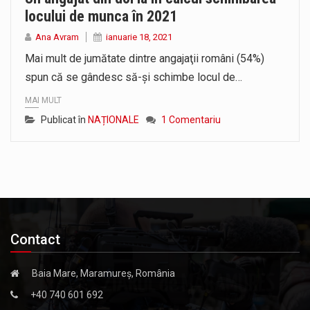
locului de munca în 2021
Ana Avram
ianuarie 18, 2021
Mai mult de jumătate dintre angajaţii români (54%)
spun că se gândesc să-şi schimbe locul de…
MAI MULT
Publicat în
NAȚIONALE
1 Comentariu
Contact
Baia Mare, Maramureș, România
+40 740 601 692