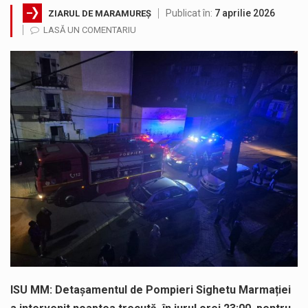
Publicat în:
7 aprilie 2026
ZIARUL DE MARAMUREȘ
Noile statii de călători, achizitionate la preț de garsonieră per bucată, dezamăgesc total cetățenii care folosesc mijloacele de transport în…
LASĂ UN COMENTARIU
Municipiul Baia Mare, prin Serviciul Public Comunitar Local de Evidență a Persoanelor - Serviciul Evidența Persoanelor, îi informează pe cetățenii…
Fostul deputat si primar Cătălin Cherecheș a fost invitat la Horia Nasra Show unde a sustinut o dezbatere pe teme…
Pompierii militari si un echipaj SMURD au intervenit in aceasta dimineata la degajarea unei persoane care a fost găsită spânzurată…
Liceul Ucrainean „Taras Șevcenko” din Sighetu Marmației, singurul liceu din România cu predare în limba ucraineană, are potențialul de a-și…
Proiectul pentru reconstrucția definitivă a podului peste râul Săsar din Baia Mare avansează într-o nouă etapă concretă. După asigurarea finanțării…
ISU MM: ​Detașamentul de Pompieri Sighetu Marmației