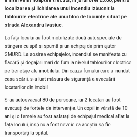
a intervenit noaptea trecută, în jurul orei 23:00, pentru
localizarea și lichidarea unui incendiu izbucnit la
tablourile electrice ale unui bloc de locuințe situat pe
strada Alexandru Ivasiuc.
​La fața locului au fost mobilizate ​două autospeciale de
stingere cu apă și spumă și un echipaj de prim ajutor
SMURD. La sosirea echipajelor, incendiul se manifesta cu
flacără și degajări mari de fum la nivelul tablourilor electrice
pe trei etaje ale imobilului. Din cauza fumului care a inundat
casa scării, s-a luat măsura de siguranță a evacuării
locatarilor din imobil.
S-au autoevacuat 80 de persoane, iar 2 locatari au fost
evacuați de fortele de intervenție. Un copil în vârstă de 10
ani și o femeie au fost asistați de echipajul medical aflat la
fața locului, însă nu a fost nevoie ca aceștia să fie
transportați la spital.