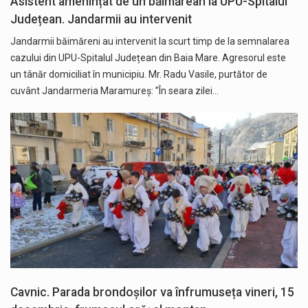
Asistent amenințat de un băimărean la UPU-Spitalul
Județean. Jandarmii au intervenit
Jandarmii băimăreni au intervenit la scurt timp de la semnalarea
cazului din UPU-Spitalul Județean din Baia Mare. Agresorul este
un tânăr domiciliat în municipiu. Mr. Radu Vasile, purtător de
cuvânt Jandarmeria Maramureș: ”În seara zilei…
Cavnic. Parada brondoșilor va înfrumuseța vineri, 15