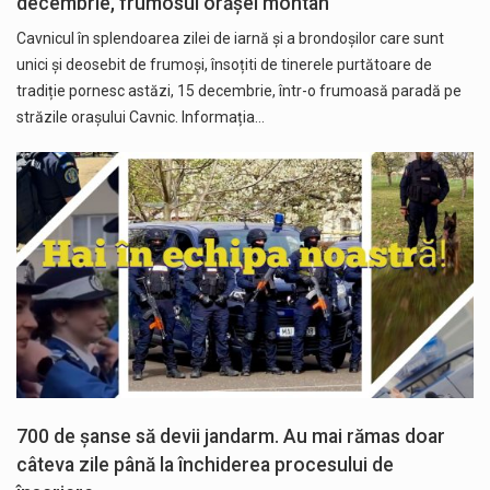
decembrie, frumosul orășel montan
Cavnicul în splendoarea zilei de iarnă și a brondoșilor care sunt
unici și deosebit de frumoși, însoțiti de tinerele purtătoare de
tradiție pornesc astăzi, 15 decembrie, într-o frumoasă paradă pe
străzile orașului Cavnic. Informația…
700 de șanse să devii jandarm. Au mai rămas doar
câteva zile până la închiderea procesului de