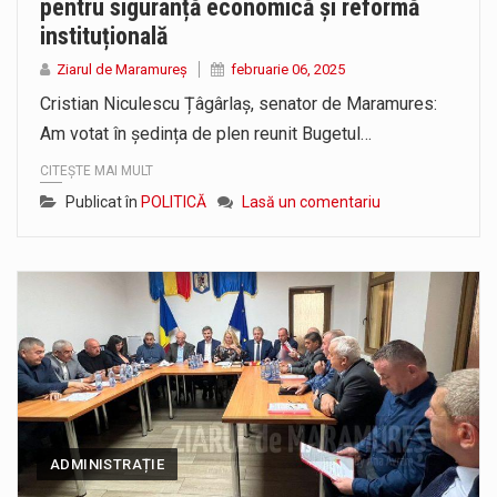
pentru siguranță economică și reformă
instituțională
Ziarul de Maramureș
februarie 06, 2025
Cristian Niculescu Țâgârlaș, senator de Maramures:
Am votat în ședința de plen reunit Bugetul…
CITEȘTE MAI MULT
Publicat în
POLITICĂ
Lasă un comentariu
ADMINISTRAȚIE