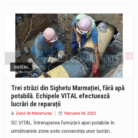
SOCIAL
Trei străzi din Sighetu Marmației, fără apă
potabilă. Echipele VITAL efectuează
lucrări de reparații
Ziarul de Maramureș
februarie 06, 2025
SC VITAL: Întreruperea furnizării apei potabile în
următoarele zone este consecința unor lucrări…