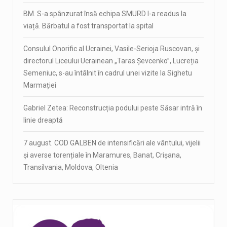
BM. S-a spânzurat însă echipa SMURD l-a readus la
viață. Bărbatul a fost transportat la spital
Consulul Onorific al Ucrainei, Vasile-Serioja Ruscovan, și
directorul Liceului Ucrainean „Taras Șevcenko”, Lucreția
Semeniuc, s-au întâlnit în cadrul unei vizite la Sighetu
Marmației
Gabriel Zetea: Reconstrucția podului peste Săsar intră în
linie dreaptă
7 august. COD GALBEN de intensificări ale vântului, vijelii
și averse torențiale în Maramures, Banat, Crișana,
Transilvania, Moldova, Oltenia