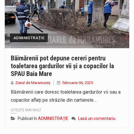
ADMINISTRAȚIE
Băimărenii pot depune cereri pentru
toaletarea gardurilor vii și a copacilor la
SPAU Baia Mare
Ziarul de Maramureș
februarie 06, 2025
Băimărenii care doresc toaletarea gardurilor vii sau a
copacilor aflați pe străzile din cartierele…
CITEȘTE MAI MULT
Publicat în
ADMINISTRAȚIE
Lasă un comentariu