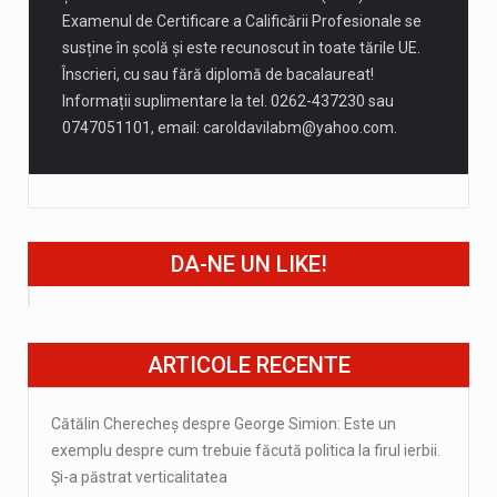
Examenul de Certificare a Calificării Profesionale se
susține în școlă și este recunoscut în toate tările UE.
Înscrieri, cu sau fără diplomă de bacalaureat!
Informații suplimentare la tel. 0262-437230 sau
0747051101, email:
caroldavilabm@yahoo.com
.
DA-NE UN LIKE!
ARTICOLE RECENTE
Cătălin Cherecheș despre George Simion: Este un
exemplu despre cum trebuie făcută politica la firul ierbii.
Și-a păstrat verticalitatea