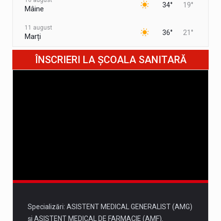
10 august
34°
19°
Mâine
11 august
36°
21°
Marți
12 august
ÎNSCRIERI LA ȘCOALA SANITARĂ
32°
18°
Miercuri
13 august
33°
16°
Joi
14 august
32°
17°
Vineri
15 august
33°
17°
Sâmbătă
Specializări: ASISTENT MEDICAL GENERALIST (AMG)
și ASISTENT MEDICAL DE FARMACIE (AMF).