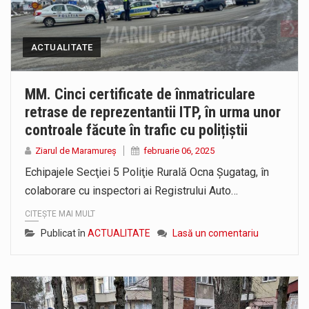
ACTUALITATE
MM. Cinci certificate de înmatriculare
retrase de reprezentantii ITP, în urma unor
controale făcute în trafic cu polițiștii
Ziarul de Maramureș
februarie 06, 2025
Echipajele Secţiei 5 Poliţie Rurală Ocna Şugatag, în
colaborare cu inspectori ai Registrului Auto…
CITEȘTE MAI MULT
Publicat în
ACTUALITATE
Lasă un comentariu