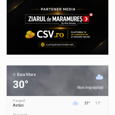
Baia Mare
30°
Nori împrăștiați
9 august
31°
17°
Astăzi