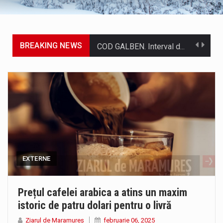
BREAKING NEWS
COD GALBEN. Interval de valabilitate: 07 august, ora 12.00 – 07 august, ora 23.00 / Fenomene vizate: instabilitate atmosferică, intensificări…
Proiectul de lege privind Strategia națională pentru conservarea biodiversității a fost din nou dezbătut ieri și în final adoptat de…
Pe scurt. Statuia lui PINTEA VITEAZU din fața Jandarmeriei Maramures a ajuns să fie zilele acestea mărul discordiei între administrații.…
Biroul Parlamentar al Senatorului Cristian-Augustin Niculescu-Țâgârlaș a organizat dezbaterea publică cu tema „Noile reguli pentru construcții și prosumatori” având ca…
Noile statii de călători, achizitionate la preț de garsonieră per bucată, dezamăgesc total cetățenii care folosesc mijloacele de transport în…
EXTERNE
Municipiul Baia Mare, prin Serviciul Public Comunitar Local de Evidență a Persoanelor - Serviciul Evidența Persoanelor, îi informează pe cetățenii…
Fostul deputat si primar Cătălin Cherecheș a fost invitat la Horia Nasra Show unde a sustinut o dezbatere pe teme…
Prețul cafelei arabica a atins un maxim
istoric de patru dolari pentru o livră
Pompierii militari si un echipaj SMURD au intervenit in aceasta dimineata la degajarea unei persoane care a fost găsită spânzurată…
Ziarul de Maramureș
februarie 06, 2025