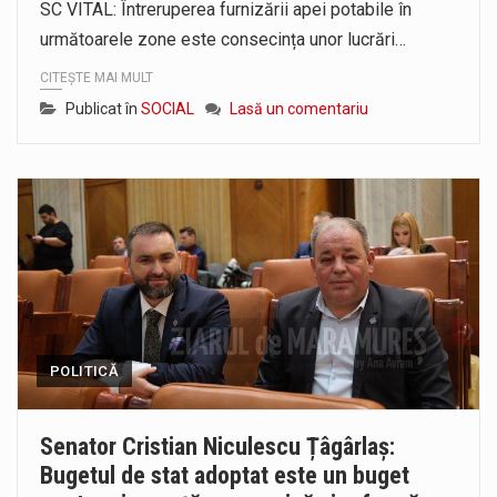
SC VITAL: Întreruperea furnizării apei potabile în
următoarele zone este consecința unor lucrări…
CITEȘTE MAI MULT
Publicat în
SOCIAL
Lasă un comentariu
POLITICĂ
Senator Cristian Niculescu Țâgârlaș:
Bugetul de stat adoptat este un buget