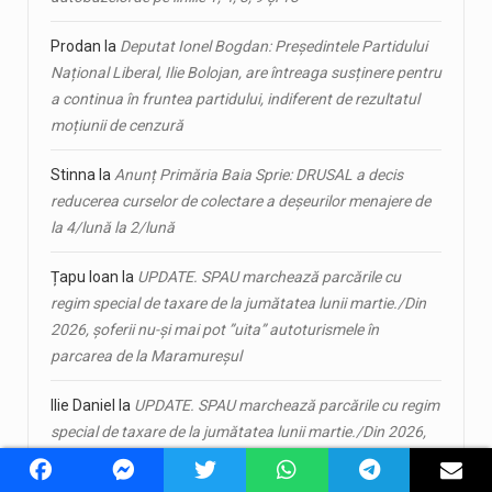
Prodan
la
Deputat Ionel Bogdan: Președintele Partidului
Național Liberal, Ilie Bolojan, are întreaga susținere pentru
a continua în fruntea partidului, indiferent de rezultatul
moțiunii de cenzură
Stinna
la
Anunț Primăria Baia Sprie: DRUSAL a decis
reducerea curselor de colectare a deșeurilor menajere de
la 4/lună la 2/lună
Țapu Ioan
la
UPDATE. SPAU marchează parcările cu
regim special de taxare de la jumătatea lunii martie./Din
2026, șoferii nu-și mai pot ”uita” autoturismele în
parcarea de la Maramureșul
Ilie Daniel
la
UPDATE. SPAU marchează parcările cu regim
special de taxare de la jumătatea lunii martie./Din 2026,
șoferii nu-și mai pot ”uita” autoturismele în parcarea de la
Maramureșul