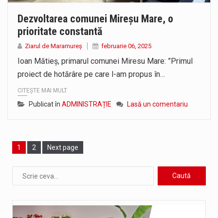
Dezvoltarea comunei Mireșu Mare, o
prioritate constantă
Ziarul de Maramureș
februarie 06, 2025
Ioan Mătieș, primarul comunei Miresu Mare: ”Primul
proiect de hotărâre pe care l-am propus în…
CITEȘTE MAI MULT
Publicat în
ADMINISTRAȚIE
Lasă un comentariu
Page
1
Page
2
Next page