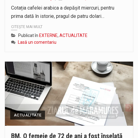
Liceul Ucrainean „Taras Șevcenko” din Sighetu Marmației, singurul liceu din România cu predare în limba ucraineană, are potențialul de a-și…
Cotația cafelei arabica a depășit miercuri, pentru
prima dată în istorie, pragul de patru dolari…
Proiectul pentru reconstrucția definitivă a podului peste râul Săsar din Baia Mare avansează într-o nouă etapă concretă. După asigurarea finanțării…
CITEȘTE MAI MULT
Publicat în
EXTERNE
,
ACTUALITATE
Lasă un comentariu
ACTUALITATE
BM. O femeie de 72 de ani a fost înșelată