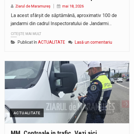
Proiectul pentru reconstrucția definitivă a podului peste râul Săsar din Baia Mare avansează într-o nouă etapă concretă. După asigurarea finanțării…
Ziarul de Maramureș
mai 18, 2026
La acest sfârșit de săptămână, aproximativ 100 de
COD GALBEN. Interval de valabilitate: 07 august, ora 12.00 – 07 august, ora 23.00 / Fenomene vizate: instabilitate atmosferică, intensificări…
jandarmi din cadrul Inspectoratului de Jandarmi…
CITEȘTE MAI MULT
Publicat în
ACTUALITATE
Lasă un comentariu
ACTUALITATE
MM. Controale in trafic. Vezi aici,