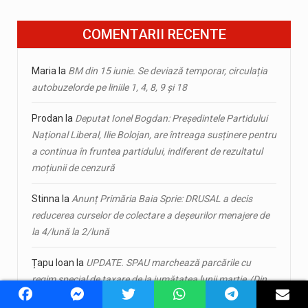
COMENTARII RECENTE
Maria
la
BM din 15 iunie. Se deviază temporar, circulația
autobuzelorde pe liniile 1, 4, 8, 9 și 18
Prodan
la
Deputat Ionel Bogdan: Președintele Partidului
Național Liberal, Ilie Bolojan, are întreaga susținere pentru
a continua în fruntea partidului, indiferent de rezultatul
moțiunii de cenzură
Stinna
la
Anunț Primăria Baia Sprie: DRUSAL a decis
reducerea curselor de colectare a deșeurilor menajere de
la 4/lună la 2/lună
Țapu Ioan
la
UPDATE. SPAU marchează parcările cu
regim special de taxare de la jumătatea lunii martie./Din
2026, șoferii nu-și mai pot ”uita” autoturismele în