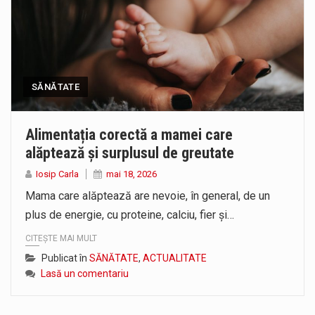
SĂNĂTATE
Alimentația corectă a mamei care
alăptează și surplusul de greutate
Iosip Carla
mai 18, 2026
Mama care alăptează are nevoie, în general, de un
plus de energie, cu proteine, calciu, fier și…
CITEȘTE MAI MULT
Publicat în
SĂNĂTATE
,
ACTUALITATE
Lasă un comentariu