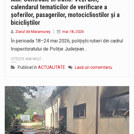
calendarul tematicilor de verificare a
șoferilor, pasagerilor, motocicliostilor și a
bicicliștilor
Ziarul de Maramureș
mai 18, 2026
În perioada 18–24 mai 2026, polițiștii rutieri din cadrul
Inspectoratului de Poliție Județean…
CITEȘTE MAI MULT
Publicat în
ACTUALITATE
Lasă un comentariu