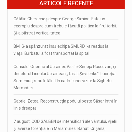
ARTICOLE RECENTE
Cătălin Cherecheș despre George Simion: Este un
exemplu despre cum trebuie făcută politica la firul ierbii.
Și-a păstrat verticalitatea
BM. S-a spânzurat însă echipa SMURD l-a readus la
viață. Bărbatul a fost transportat la spital
Consulul Onorific al Ucrainei, Vasile-Serioja Ruscovan, și
directorul Liceului Ucrainean „Taras Șevcenko”, Lucreția
Semeniuc, s-au întâlnit în cadrul unei vizite la Sighetu
Marmației
Gabriel Zetea: Reconstrucția podului peste Săsar intră în
linie dreaptă
7 august. COD GALBEN de intensificări ale vântului, vijelii
și averse torențiale în Maramures, Banat, Crișana,