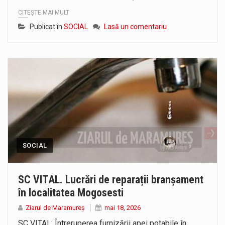
CITEȘTE MAI MULT
Publicat în
SOCIAL
Lasă un comentariu
SOCIAL
SC VITAL. Lucrări de reparații branșament
în localitatea Mogosesti
Ziarul de Maramureș
mai 18, 2026
SC VITAL: Întreruperea furnizării apei potabile în