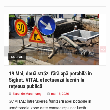
SOCIAL
19 Mai, două străzi fără apă potabilă în
Sighet. VITAL efectuează lucrări la
rețeaua publică
Ziarul de Maramureș
mai 18, 2026
SC VITAL: Întreruperea furnizării apei potabile în
următoarele zone este consecința unor lucrări…