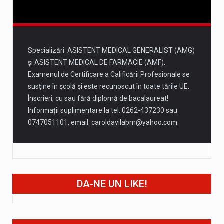
Specializări: ASISTENT MEDICAL GENERALIST (AMG)
și ASISTENT MEDICAL DE FARMACIE (AMF).
Examenul de Certificare a Calificării Profesionale se
susține în școlă și este recunoscut în toate tările UE.
Înscrieri, cu sau fără diplomă de bacalaureat!
Informații suplimentare la tel. 0262-437230 sau
0747051101, email:
caroldavilabm@yahoo.com
.
DA-NE UN LIKE!