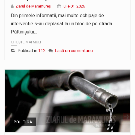
A fost finalizat proiectul care prevede un nou spatiu de joacă pentru copiii din localitatea Tulghieș. Primarul comunei Miresu Mare,…
Ziarul de Maramureș
iulie 01, 2026
Din primele informatii, mai multe echipaje de
interventie s-au deplasat la un bloc de pe strada
Păltinișului…
CITEȘTE MAI MULT
Publicat în
112
Lasă un comentariu
POLITICĂ