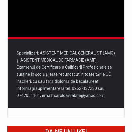
Marți
12 august
36°
24°
Miercuri
Specializări: ASISTENT MEDICAL GENERALIST (AMG)
și ASISTENT MEDICAL DE FARMACIE (AMF).
Examenul de Certificare a Calificării Profesionale se
susține în școlă și este recunoscut în toate tările UE.
Înscrieri, cu sau fără diplomă de bacalaureat!
Informații suplimentare la tel. 0262-437230 sau
0747051101, email:
caroldavilabm@yahoo.com
.
DA-NE UN LIKE!