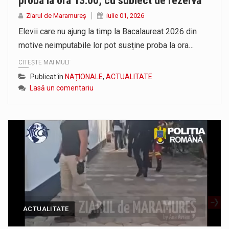
proba la ora 13:00, cu subiect de rezervă
Ziarul de Maramureș
iulie 01, 2026
Elevii care nu ajung la timp la Bacalaureat 2026 din
motive neimputabile lor pot susține proba la ora…
CITEȘTE MAI MULT
Publicat în
NAȚIONALE
,
ACTUALITATE
Lasă un comentariu
ACTUALITATE