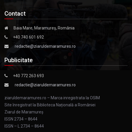
Contact
Baia Mare, Maramureș, România
+40 740 601 692
redactie@ziaruldemaramures.ro
Publicitate
+40 772 263 693
redactie@ziaruldemaramures.ro
ziaruldemaramures.ro – Marca inregistrata la OSIM
Site înregistrat la Biblioteca Națională a României
Ziarul de Maramureş
ISSN 2734 – 8644
ISSN – L 2734 – 8644