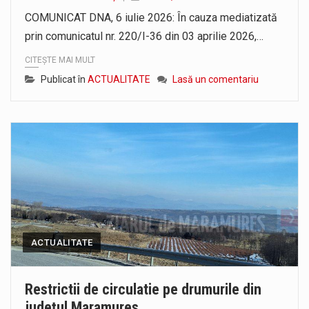
Pe scurt. Statuia lui PINTEA VITEAZU din fața Jandarmeriei Maramures a ajuns să fie zilele acestea mărul discordiei între administrații.…
COMUNICAT DNA, 6 iulie 2026: În cauza mediatizată
prin comunicatul nr. 220/I-36 din 03 aprilie 2026,…
Noile statii de călători, achizitionate la preț de garsonieră per bucată, dezamăgesc total cetățenii care folosesc mijloacele de transport în…
CITEȘTE MAI MULT
Publicat în
ACTUALITATE
Lasă un comentariu
ACTUALITATE
Restrictii de circulatie pe drumurile din
județul Maramures