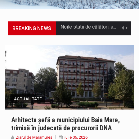
BREAKING NEWS
Municipiul Baia Mare, prin Serviciul Public Comunitar Local de Evidență a Persoanelor - Serviciul Evidența Persoanelor, îi informează pe cetățenii…
Tot mai multi băimăreni semnalează prezența cersetorilor de etnie romă pe raza municipiului. Orasul este la propriu impânzit de ei…
În acest sfârșit de săptămână, jandarmii maramureșeni vor fi prezenți la manifestările cultural-artistice și sportive care vor avea loc pe…
Directorul OCPI Maramures, Daniela-Onița Ivascu, a venit cu un răspuns pentru cei care s-au intrebat în aceste zile: Dacă aplicațiile…
Testarea independentă a sistemului e-Terra, realizată de STS, DNSC și Cyberint, a mai parcurs o rundă de evaluare. Un număr…
ACTUALITATE
Vremea va fi caniculară. Disconfortul termic va fi accentuat, iar indicele temperatură-umezeală (ITU) va depăși pragul critic de 80 de…
COD GALBEN. Interval de valabilitate: 07 august, ora 12.00 – 07 august, ora 23.00 / Fenomene vizate: instabilitate atmosferică, intensificări…
Arhitecta șefă a municipiului Baia Mare,
trimisă în judecată de procurorii DNA
Proiectul de lege privind Strategia națională pentru conservarea biodiversității a fost din nou dezbătut ieri și în final adoptat de…
Ziarul de Maramureș
iulie 06, 2026