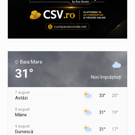
Baia Mare
31°
Nori împrăștiați
7 august
33°
20°
Astăzi
8 august
31°
19°
Mâine
9 august
31°
17°
Duminică