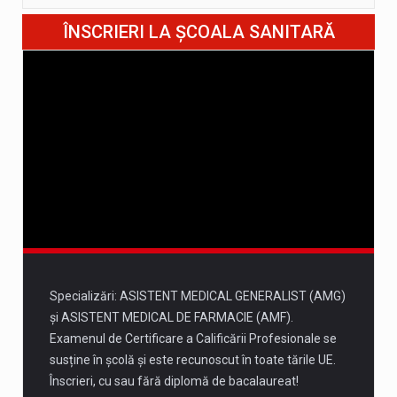
10 august
ÎNSCRIERI LA ȘCOALA SANITARĂ
35°
20°
Luni
11 august
37°
22°
Marți
12 august
34°
22°
Miercuri
13 august
34°
18°
Joi
Specializări: ASISTENT MEDICAL GENERALIST (AMG)
și ASISTENT MEDICAL DE FARMACIE (AMF).
Examenul de Certificare a Calificării Profesionale se
susține în școlă și este recunoscut în toate tările UE.
Înscrieri, cu sau fără diplomă de bacalaureat!