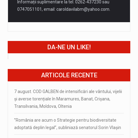
Informații suplimentare la tel. 0262-437230 sau
0747051101, email:
caroldavilabm@yahoo.com
.
DA-NE UN LIKE!
ARTICOLE RECENTE
7 august. COD GALBEN de intensificări ale vântului, vijelii
și averse torențiale în Maramures, Banat, Crișana,
Transilvania, Moldova, Oltenia
”România are acum o Strategie pentru biodiversitate
adoptată deplin legal”, subliniază senatorul Sorin Vlașin