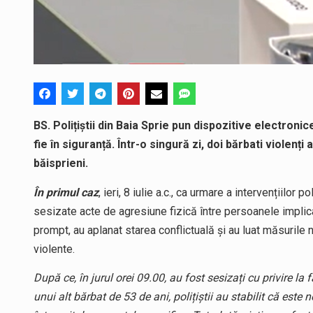
BS. Polițiștii din Baia Sprie pun dispozitive electro
fie în siguranță. Într-o singură zi, doi bărbati violenț
băisprieni.
În primul caz
, ieri, 8 iulie a.c., ca urmare a intervențiilor p
sesizate acte de agresiune fizică între persoanele implicat
prompt, au aplanat starea conflictuală și au luat măsurile
violente.
După ce, în jurul orei 09.00, au fost sesizați cu privire la
unui alt bărbat de 53 de ani, polițiștii au stabilit că est