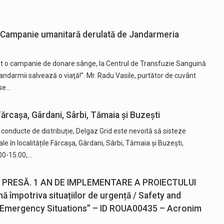
”-Campanie umanitară derulată de Jandarmeria
o campanie de donare sânge, la Centrul de Transfuzie Sanguină
andarmii salvează o viaţă!”. Mr. Radu Vasile, purtător de cuvânt
se…
Fărcașa, Gârdani, Sârbi, Tămaia și Buzești
conducte de distribuție, Delgaz Grid este nevoită să sisteze
 în localitățile Fărcașa, Gârdani, Sârbi, Tămaia și Buzești,
9.00-15.00,…
E PRESĂ. 1 AN DE IMPLEMENTARE A PROIECTULUI
ă împotriva situațiilor de urgență / Safety and
Emergency Situations” – ID ROUA00435 – Acronim