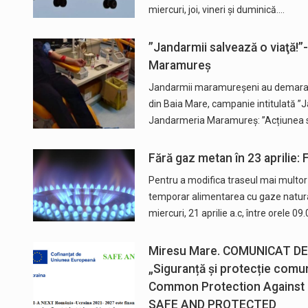
miercuri, joi, vineri și duminică.…
”Jandarmii salvează o viaţă!
Maramureș
Jandarmii maramureşeni au demarat 
din Baia Mare, campanie intitulată ”J
Jandarmeria Maramureș: ”Acțiunea 
Fără gaz metan în 23 aprilie: 
Pentru a modifica traseul mai multor 
temporar alimentarea cu gaze naturale
miercuri, 21 aprilie a.c, între orele 0
Miresu Mare. COMUNICAT D
„Siguranță și protecție comun
Common Protection Against 
SAFE AND PROTECTED