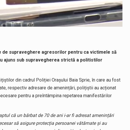
nice de supraveghere agresorilor pentru ca victimele să
i au ajuns sub supravegherea strictă a politistilor
olițiștilor din cadrul Poliției Orașului Baia Sprie, în care au fost
e, respectiv adresare de amenințări, polițiștii au acționat
 necesare pentru a preîntâmpina repetarea manifestărilor
 faptul că un bărbat de 70 de ani i-ar fi adresat amenințări
e necesar să asigure protecția persoanei vătămate și au