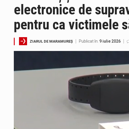
electronice de supra
În acest sfârșit de săptămână, 
pentru ca victimele s
Directorul OCPI Maramures, Dani
Testarea independentă a sistem
Publicat în:
9 iulie 2026
ZIARUL DE MARAMUREȘ
Vremea va fi caniculară. Discon
Proiectul de lege privind Strate
Pe scurt. Statuia lui PINTEA VI