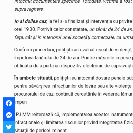
întocmit documentele specifice. Totodată, victima a fost
supraveghere.
În al doilea caz
, la fel s-a finalizat și intervenția cu privi
orei 19.30. Potrivit celor constatate,
un tânăr de 24 de ani 
fața, cât și în interiorul unei societăți comerciale, ca urm
Conform procedurii, polițiștii au evaluat riscul de violenț
împotriva tânărului de 24 de ani. Printre măsurile impuse p
obligația de a purta un dispozitiv electronic de supravegh
În ambele situații
, polițiștii au întocmit dosare penale su
pentru săvârșirea infracțiunilor de lovire sau alte violențe 
procurorului de caz, continuă cercetările în vederea lămurir
impun.
IPJ MM reiterează că, implementarea acestor instrument
infracționale și limitarea riscurilor privind integritatea fizi
situații de pericol iminent.