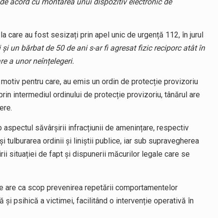
 de acord cu montarea unui dispozitiv electronic de
re la care au fost sesizați prin apel unic de urgență 112, în jurul
și un bărbat de 50 de ani s-ar fi agresat fizic reciporc atât în
are a unor neînțelegeri.
ă, motiv pentru care, au emis un ordin de protecție provizoriu
rin intermediul ordinului de protecție provizoriu, tânărul are
ere.
b aspectul săvârșirii infracțiunii de amenințare, respectiv
și tulburarea ordinii și liniștii publice, iar sub supravegherea
ii situației de fapt și dispunerii măcurilor legale care se
e are ca scop prevenirea repetării comportamentelor
că și psihică a victimei, facilitând o intervenție operativă în