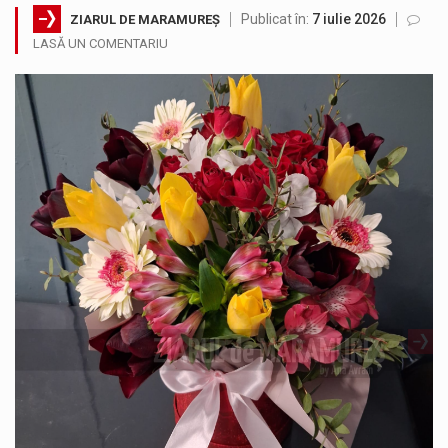
Publicat în:
7 iulie 2026
ZIARUL DE MARAMUREȘ
Noile statii de călători, achizitionate la preț de garsonieră per bucată, dezamăgesc total cetățenii care folosesc mijloacele de transport în…
LASĂ UN COMENTARIU
Municipiul Baia Mare, prin Serviciul Public Comunitar Local de Evidență a Persoanelor - Serviciul Evidența Persoanelor, îi informează pe cetățenii…
Fostul deputat si primar Cătălin Cherecheș a fost invitat la Horia Nasra Show unde a sustinut o dezbatere pe teme…
Pompierii militari si un echipaj SMURD au intervenit in aceasta dimineata la degajarea unei persoane care a fost găsită spânzurată…
Liceul Ucrainean „Taras Șevcenko” din Sighetu Marmației, singurul liceu din România cu predare în limba ucraineană, are potențialul de a-și…
Proiectul pentru reconstrucția definitivă a podului peste râul Săsar din Baia Mare avansează într-o nouă etapă concretă. După asigurarea finanțării…