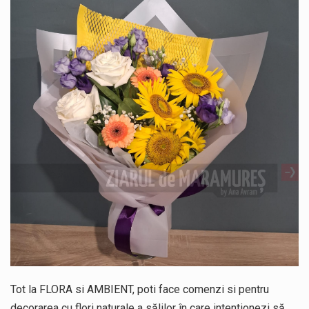
Tot la FLORA si AMBIENT, poti face comenzi si pentru
decorarea cu flori naturale a sălilor în care intentionezi să