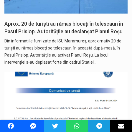
Aprox. 20 de turiști au rămas blocați în telescaun în
Pasul Prislop. Autoritățile au declanșat Planul Roșu
Din informațiile furnizate de ISU Maramureș, aproximativ 20 de
turiști au rămas blocați pe telescaun, în această după-masă, în
Pasul Prislop. Autoritățile au activat Planul Roșu. La locul
intervenției s-au deplasat forțe din cadrul Stației…