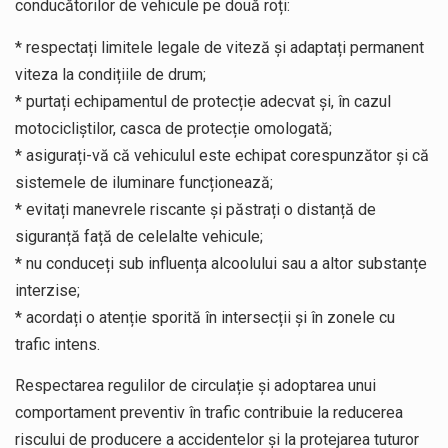
conducătorilor de vehicule pe două roți:
* respectați limitele legale de viteză și adaptați permanent
viteza la condițiile de drum;
* purtați echipamentul de protecție adecvat și, în cazul
motocicliștilor, casca de protecție omologată;
* asigurați-vă că vehiculul este echipat corespunzător și că
sistemele de iluminare funcționează;
* evitați manevrele riscante și păstrați o distanță de
siguranță față de celelalte vehicule;
* nu conduceți sub influența alcoolului sau a altor substanțe
interzise;
* acordați o atenție sporită în intersecții și în zonele cu
trafic intens.
Respectarea regulilor de circulație și adoptarea unui
comportament preventiv în trafic contribuie la reducerea
riscului de producere a accidentelor și la protejarea tuturor