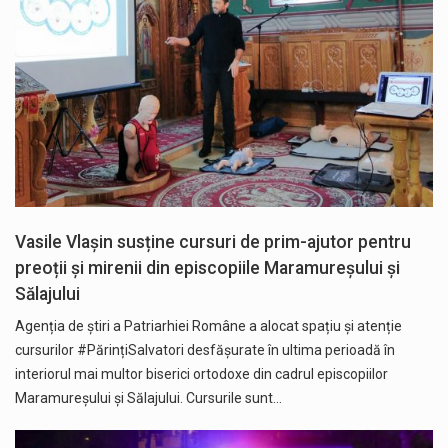
Vasile Vlașin susține cursuri de prim-ajutor pentru
preoții și mirenii din episcopiile Maramureșului și
Sălajului
Agenția de știri a Patriarhiei Române a alocat spațiu și atenție
cursurilor #PărințiSalvatori desfășurate în ultima perioadă în
interiorul mai multor biserici ortodoxe din cadrul episcopiilor
Maramureșului și Sălajului. Cursurile sunt…