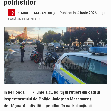
politistilor
Testarea independentă a sistemului e-Terra, realizată de STS, DNSC și Cyberint, a mai parcurs o rundă de evaluare. Un număr…
Publicat în:
4 iunie 2026
ZIARUL DE MARAMUREȘ
Vremea va fi caniculară. Disconfortul termic va fi accentuat, iar indicele temperatură-umezeală (ITU) va depăși pragul critic de 80 de…
LASĂ UN COMENTARIU
COD GALBEN. Interval de valabilitate: 07 august, ora 12.00 – 07 august, ora 23.00 / Fenomene vizate: instabilitate atmosferică, intensificări…
Proiectul de lege privind Strategia națională pentru conservarea biodiversității a fost din nou dezbătut ieri și în final adoptat de…
Pe scurt. Statuia lui PINTEA VITEAZU din fața Jandarmeriei Maramures a ajuns să fie zilele acestea mărul discordiei între administrații.…
Noile statii de călători, achizitionate la preț de garsonieră per bucată, dezamăgesc total cetățenii care folosesc mijloacele de transport în…
În perioada 1 – 7 iunie a.c., polițiștii rutieri din cadrul
Inspectoratului de Poliție Județean Maramureș
desfășoară activități specifice în cadrul acțiunii