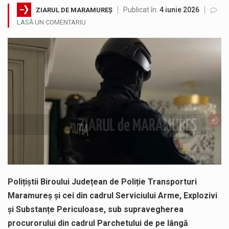
Publicat în:
4 iunie 2026
ZIARUL DE MARAMUREȘ
Municipiul Baia Mare, prin Serviciul Public Comunitar Local de Evidență a Persoanelor - Serviciul Evidența Persoanelor, îi informează pe cetățenii…
LASĂ UN COMENTARIU
Tot mai multi băimăreni semnalează prezența cersetorilor de etnie romă pe raza municipiului. Orasul este la propriu impânzit de ei…
Fostul deputat si primar Cătălin Cherecheș a fost invitat la Horia Nasra Show unde a sustinut o dezbatere pe teme…
Liceul Ucrainean „Taras Șevcenko” din Sighetu Marmației, singurul liceu din România cu predare în limba ucraineană, are potențialul de a-și…
Proiectul pentru reconstrucția definitivă a podului peste râul Săsar din Baia Mare avansează într-o nouă etapă concretă. După asigurarea finanțării…
COD GALBEN. Interval de valabilitate: 07 august, ora 12.00 – 07 august, ora 23.00 / Fenomene vizate: instabilitate atmosferică, intensificări…
Polițiștii Biroului Județean de Poliție Transporturi
Maramureș și cei din cadrul Serviciului Arme, Explozivi
și Substanțe Periculoase, sub supravegherea
procurorului din cadrul Parchetului de pe lângă