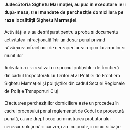
Judecătoria Sighetu Marmației, au pus în executare ieri
după-masa, trei mandate de percheziție domiciliară pe
raza localității Sighetu Marmației.
Activitățile s-au desfășurat pentru a proba și documenta
activitatea infracțională într-un dosar penal privind
săvârșirea infracțiunii de nerespectarea regimului armelor și
munițiilor.
Activitatea s-a realizat cu sprijinul polițiștilor de frontieră
din cadrul Inspectoratului Teritorial al Poliției de Frontieră
Sighetu Marmației și polițiștilor din cadrul Secției Regionale
de Poliție Transporturi Cluj.
Efectuarea perchezițiilor domiciliare este un procedeu în
cadrul procesului penal reglementat de Codul de procedură
penală, ca are drept scop administrarea probatoriului
necesar soluționării cauzei, care nu poate, în nicio situație,