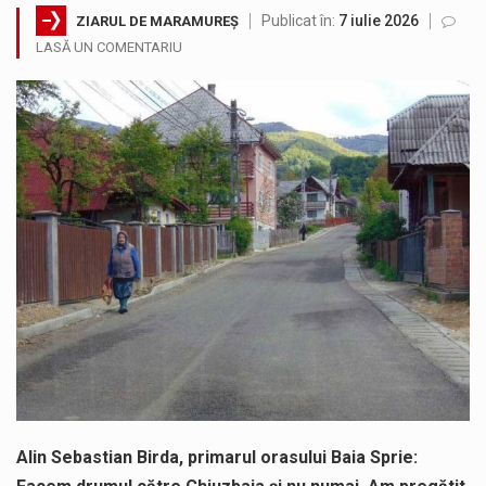
Publicat în:
7 iulie 2026
ZIARUL DE MARAMUREȘ
Miercuri, 05.08.2026, în intervalul orar 12:00 – 20:00, autovehiculele cu masa totală maximă autorizată mai mare de 7,5 t au…
LASĂ UN COMENTARIU
În cadrul lucrărilor de repoziționare și modernizare la rețeaua de distribuție a apei potabile, pentru îmbunătățirea serviciilor furnizate utilizatorilor noștri,…
Suntem în plină vară și nimic nu e mai frumos decat să ai locuința plină de flori proaspete și plante…
Interval de valabilitate: 05 august, ora 10.00 – 09 august, ora 10.00 /Fenomene vizate: val de căldură, caniculă, temperaturi extreme,…
SIMULARE EXERCITIU. Prin Sistemul Unic de Apeluri de Urgență 112 a fost anunțat producerea unui accident rutier cu victime multiple,…
Temperaturile ridicate constituie factori agresivi asupra sănătăţii, extrem de nocivi, ce pot deregla echilibrul organismului. Prea multă căldură nu este…
Alin Sebastian Birda, primarul orasului Baia Sprie: