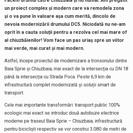
Facem drumul către Chiuzbaia și nu numai. Am pregătit
un proiect complex și modern care va remodela zona
și o va pune în valoare așa cum merită, dincolo de
nevoia modernizării drumului DC5. Niciodată nu ne-am
oprit în a cauta soluții pentru a rezolva cel mai mare of
al chiuzbăienilor! Vom face un pas uriaș spre un viitor
mai verde, mai curat și mai modern.
Astfel, începe proiectul de modernizare a tronsonului dintre
Baia Sprie și Chiuzbaia, mai exact de la intersecția cu DN 18
până la intersecția cu Strada Poca. Peste 6,9 km de
infrastructură complet modernizată și soluții smart de
transport.
Cele mai importante transformări: transport public 100%
ecologic mai exact se introduc două autobuze electrice
moderne pe traseul Baia Sprie – Chiuzbaia; infrastructură
pentru bicicliști respectiv se vor construi 3.080 de metri de