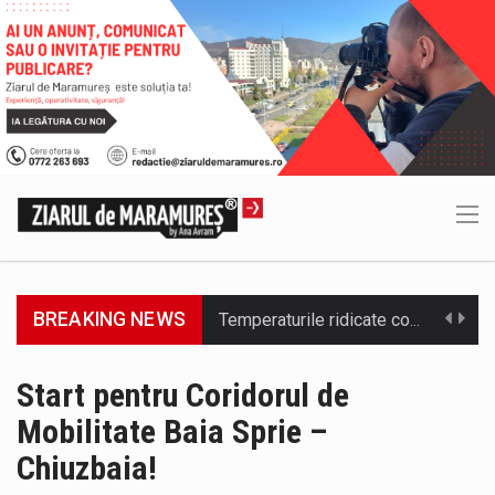
BREAKING NEWS
SC VITAL SA: Întreruperea furnizării apei potabile în următoarele zone este consecința unor avarii. Ne cerem scuze pentru aceste incidente…
Consiliul Județean Maramureș, în parteneriat cu Agenția de Dezvoltare Regională Nord-Vest, a organizat marți, 4 august 2026, sesiunea județeană a…
Start pentru Coridorul de
Mobilitate Baia Sprie –
Având în vedere avertizarea meteorologică Cod Roșu emisă de Administrația Națională de Meteorologie, care vizează județul Maramureș și anunță val…
Chiuzbaia!
Senator PSD Maramures, Sorin Vlasin: Amendamentele PSD privind centralele pe cărbune reglementează un principiu de bun-simț: nu desființăm nimic fără…