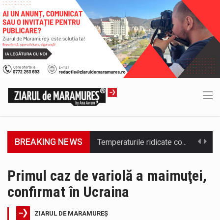
BREAKING NEWS
SC VITAL SA: Întreruperea furnizării apei potabile în următoarele zone este consecința unor avarii. Ne cerem scuze pentru aceste incidente…
Consiliul Județean Maramureș, în parteneriat cu Agenția de Dezvoltare Regională Nord-Vest, a organizat marți, 4 august 2026, sesiunea județeană a…
Primul caz de variolă a maimuţei,
confirmat în Ucraina
Având în vedere avertizarea meteorologică Cod Roșu emisă de Administrația Națională de Meteorologie, care vizează județul Maramureș și anunță val…
Senator PSD Maramures, Sorin Vlasin: Amendamentele PSD privind centralele pe cărbune reglementează un principiu de bun-simț: nu desființăm nimic fără…
ZIARUL DE MARAMUREȘ