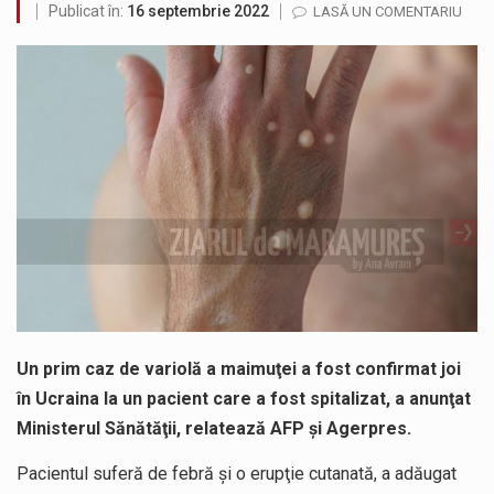
Publicat în:
16 septembrie 2022
LASĂ UN COMENTARIU
Miercuri, 05.08.2026, în intervalul orar 12:00 – 20:00, autovehiculele cu masa totală maximă autorizată mai mare de 7,5 t au…
În cadrul lucrărilor de repoziționare și modernizare la rețeaua de distribuție a apei potabile, pentru îmbunătățirea serviciilor furnizate utilizatorilor noștri,…
Suntem în plină vară și nimic nu e mai frumos decat să ai locuința plină de flori proaspete și plante…
Interval de valabilitate: 05 august, ora 10.00 – 09 august, ora 10.00 /Fenomene vizate: val de căldură, caniculă, temperaturi extreme,…
SIMULARE EXERCITIU. Prin Sistemul Unic de Apeluri de Urgență 112 a fost anunțat producerea unui accident rutier cu victime multiple,…
Temperaturile ridicate constituie factori agresivi asupra sănătăţii, extrem de nocivi, ce pot deregla echilibrul organismului. Prea multă căldură nu este…
Un prim caz de variolă a maimuţei a fost confirmat joi
în Ucraina la un pacient care a fost spitalizat, a anunţat
Ministerul Sănătăţii, relatează AFP și Agerpres.
Pacientul suferă de febră şi o erupţie cutanată, a adăugat