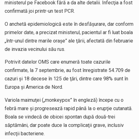
ministerul pe Facebook fără a da alte detalii. Infecţia a fost
confirmată joi printr-un test PCR.
O anchetă epidemiologică este în desfăşurare, dar conform
primelor date, a precizat ministerul, pacientul ar fi luat boala
„într-unul dintre marile oraşe” ale ţării, afectată din februarie
de invazia vecinului său rus.
Potrivit datelor OMS care enumeră toate cazurile
confirmate, la 7 septembrie, au fost înregistrate 54.709 de
cazuri şi 18 decese în 125 de ţări, dintre care 98% sunt în
Europa şi America de Nord.
Variola maimuţei („monkeypox” în engleză) începe cu o
febră mare şi progresează rapid până la o erupţie cutanată.
Boala se vindecă de obicei spontan după două-trei
săptămâni, dar poate duce la complicaţii grave, inclusiv
infecţii bacteriene.