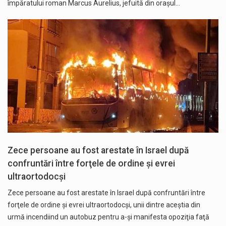
împăratului roman Marcus Aurelius, jefuită din orașul…
Zece persoane au fost arestate în Israel după
confruntări între forţele de ordine şi evrei
ultraortodocşi
Zece persoane au fost arestate în Israel după confruntări între
forţele de ordine şi evrei ultraortodocşi, unii dintre aceştia din
urmă incendiind un autobuz pentru a-şi manifesta opoziţia faţă