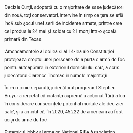
Decizia Curţii, adoptată cu o majoritate de şase judecători
din nouă, toţi conservatori, intervine în timp ce ţara se află
încă sub şocul unei serii de incidente armate, printre care
cel produs la 24 mai şi soldat cu 21 morţi într-o şcoală
primară din Texas.
‘Amendamentele al doilea şi al 14-lea ale Constituţiei
protejează dreptul unei persoane de a purta o armă de foc
pentru autoapărare în exteriorul domiciliului său’, a scris
judecătorul Clarence Thomas în numele majorităţii.
Într-o opinie separată, judecătorul progresist Stephen
Breyer a regretat că instanţa supremă a acţionat ‘fără a lua
în considerare consecinţele potenţial mortale ale deciziei
sale’, şi a amintit că, ‘în 2020, 45.222 de americani au fost
ucişi de arme de foc’.
Puternicul lobby al armelor, National Rifle Association