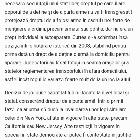
necesară securităţii unui stat liber, dreptul pe care îl are
poporul de a deţine şi de a purta arme nu va fi transgresat’)
protejează dreptul de a folosi arme în cadrul unei forţe de
menţinere a ordinii, precum armata sau poliţia, dar nu era un
drept individual la autoapărare. Curtea şi-a schimbat însă
poziţia într-o hotărâre istorică din 2008, stabilind pentru
prima dată un drept de a deţine o armă la domiciliu pentru
apărare. Judecătorii au lăsat totuşi în seama oraşelor şi a
statelor reglementarea transportului în afara domiciliului,
astfel încât regulile variază foarte mult de la un loc la altul.
Decizia de joi pune capăt latitudinii lăsate la nivel local şi
statal, consacrând dreptul de a purta armă. Într-o primă
fază, ea ar urma să ducă la invalidarea unor legi similare
celei din New York, aflate în vigoare în alte state, precum
California sau New Jersey. Alte restricţii în vigoare în
special în state democrate ar putea fi contestate în justiţie