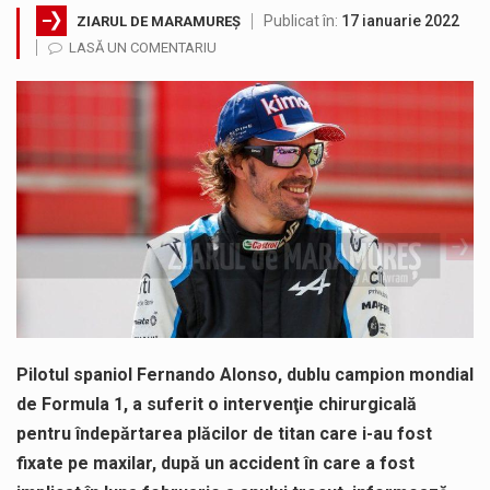
Publicat în:
17 ianuarie 2022
ZIARUL DE MARAMUREȘ
Municipiul Baia Mare, prin Serviciul Public Comunitar Local de Evidență a Persoanelor - Serviciul Evidența Persoanelor, îi informează pe cetățenii…
LASĂ UN COMENTARIU
Tot mai multi băimăreni semnalează prezența cersetorilor de etnie romă pe raza municipiului. Orasul este la propriu impânzit de ei…
Fostul deputat si primar Cătălin Cherecheș a fost invitat la Horia Nasra Show unde a sustinut o dezbatere pe teme…
Liceul Ucrainean „Taras Șevcenko” din Sighetu Marmației, singurul liceu din România cu predare în limba ucraineană, are potențialul de a-și…
Proiectul pentru reconstrucția definitivă a podului peste râul Săsar din Baia Mare avansează într-o nouă etapă concretă. După asigurarea finanțării…
COD GALBEN. Interval de valabilitate: 07 august, ora 12.00 – 07 august, ora 23.00 / Fenomene vizate: instabilitate atmosferică, intensificări…
Pilotul spaniol Fernando Alonso, dublu campion mondial
de Formula 1, a suferit o intervenţie chirurgicală
pentru îndepărtarea plăcilor de titan care i-au fost
fixate pe maxilar, după un accident în care a fost