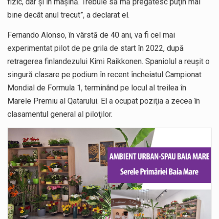
fizic, dar şi în maşină. Trebuie să mă pregătesc puţin mai
bine decât anul trecut”, a declarat el.
Fernando Alonso, în vârstă de 40 ani, va fi cel mai
experimentat pilot de pe grila de start în 2022, după
retragerea finlandezului Kimi Raikkonen. Spaniolul a reuşit o
singură clasare pe podium în recent încheiatul Campionat
Mondial de Formula 1, terminând pe locul al treilea în
Marele Premiu al Qatarului. El a ocupat poziţia a zecea în
clasamentul general al piloţilor.