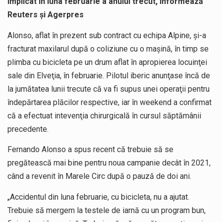
implicat în luna februarie a anului trecut, informează
Reuters și Agerpres
Alonso, aflat în prezent sub contract cu echipa Alpine, şi-a
fracturat maxilarul după o coliziune cu o maşină, în timp se
plimba cu bicicleta pe un drum aflat în apropierea locuinţei
sale din Elveţia, în februarie. Pilotul iberic anunţase încă de
la jumătatea lunii trecute că va fi supus unei operaţii pentru
îndepărtarea plăcilor respective, iar în weekend a confirmat
că a efectuat intevenţia chirurgicală în cursul săptămânii
precedente.
Fernando Alonso a spus recent că trebuie să se
pregătească mai bine pentru noua campanie decât în 2021,
când a revenit în Marele Circ după o pauză de doi ani.
„Accidentul din luna februarie, cu bicicleta, nu a ajutat.
Trebuie să mergem la testele de iarnă cu un program bun,