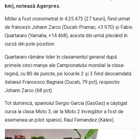
km), notează Agerpres.
Miller a fost cronometrat în 4:25.473 (27 tururi), fiind urmat
de francezii Johann Zarco (Ducati-Pramac, +3.970) şi Fabio
Quartararo (Yamaha, +14.468), acesta din urmă plecând în
cursă din pole position.
Quartararo rămâne lider în clasamentul general după
primele cinci manşe ale Campionatului mondial la clasa-
regină, cu 80 de puncte, pe locurile 2 şi 3 fiind deocamdată
italianul Francesco Bagnaia (Ducati, 79 pct), respectiv
Johann Zarco (68 pct).
Tot duminică, spaniolul Sergio Garcia (GasGas) a câştigat
cursa la clasa Moto 3, iar la Moto 2 învingător a fost de
asemenea un pilot spaniol, Raul Fernandez (Kalex).