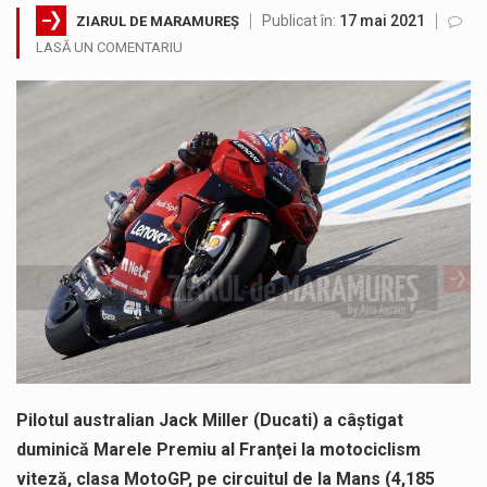
Publicat în:
17 mai 2021
ZIARUL DE MARAMUREȘ
Noile statii de călători, achizitionate la preț de garsonieră per bucată, dezamăgesc total cetățenii care folosesc mijloacele de transport în…
LASĂ UN COMENTARIU
Municipiul Baia Mare, prin Serviciul Public Comunitar Local de Evidență a Persoanelor - Serviciul Evidența Persoanelor, îi informează pe cetățenii…
Fostul deputat si primar Cătălin Cherecheș a fost invitat la Horia Nasra Show unde a sustinut o dezbatere pe teme…
Pompierii militari si un echipaj SMURD au intervenit in aceasta dimineata la degajarea unei persoane care a fost găsită spânzurată…
Liceul Ucrainean „Taras Șevcenko” din Sighetu Marmației, singurul liceu din România cu predare în limba ucraineană, are potențialul de a-și…
Proiectul pentru reconstrucția definitivă a podului peste râul Săsar din Baia Mare avansează într-o nouă etapă concretă. După asigurarea finanțării…
Pilotul australian Jack Miller (Ducati) a câştigat
duminică Marele Premiu al Franţei la motociclism
viteză, clasa MotoGP, pe circuitul de la Mans (4,185