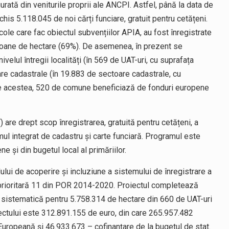
rată din veniturile proprii ale ANCPI. Astfel, până la data de
s 5.118.045 de noi cărți funciare, gratuit pentru cetățeni.
cole care fac obiectul subvențiilor APIA, au fost înregistrate
ilioane de hectare (69%). De asemenea, în prezent se
velul întregii localități (în 569 de UAT-uri, cu suprafața
are cadastrale (în 19.883 de sectoare cadastrale, cu
tre acestea, 520 de comune beneficiază de fonduri europene
are drept scop înregistrarea, gratuită pentru cetățeni, a
emul integrat de cadastru și carte funciară. Programul este
ne și din bugetul local al primăriilor.
lui de acoperire și incluziune a sistemului de înregistrare a
xa prioritară 11 din POR 2014-2020. Proiectul completează
re sistematică pentru 5.758.314 de hectare din 660 de UAT-uri
iectului este 312.891.155 de euro, din care 265.957.482
uropeană și 46.933.673 – cofinanțare de la bugetul de stat.