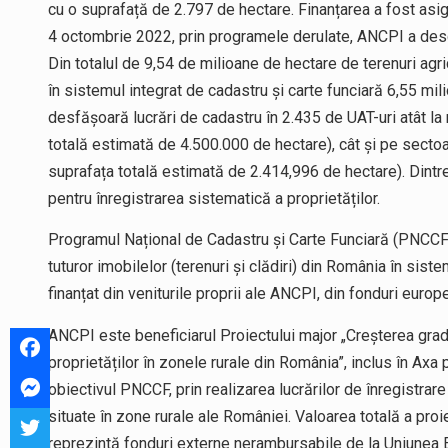
cu o suprafață de 2.797 de hectare. Finanțarea a fost asigu
4 octombrie 2022, prin programele derulate, ANCPI a deschi
Din totalul de 9,54 de milioane de hectare de terenuri agri
în sistemul integrat de cadastru și carte funciară 6,55 m
desfășoară lucrări de cadastru în 2.435 de UAT-uri atât la ni
totală estimată de 4.500.000 de hectare), cât și pe secto
suprafața totală estimată de 2.414,996 de hectare). Din
pentru înregistrarea sistematică a proprietăților.
Programul Național de Cadastru și Carte Funciară (PNCCF) 
tuturor imobilelor (terenuri și clădiri) din România în sist
finanțat din veniturile proprii ale ANCPI, din fonduri europe
ANCPI este beneficiarul Proiectului major „Creșterea gradu
proprietăților în zonele rurale din România”, inclus în A
obiectivul PNCCF, prin realizarea lucrărilor de înregistra
situate în zone rurale ale României. Valoarea totală a pro
reprezintă fonduri externe nerambursabile de la Uniunea E