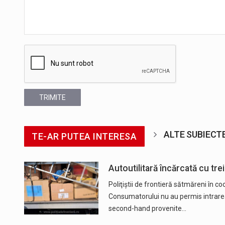
TRIMITE
ALTE SUBIECT
TE-AR PUTEA INTERESA
Autoutilitară încărcată cu tre
Poliţiştii de frontieră sătmăreni în c
Consumatorului nu au permis intrarea î
second-hand provenite…