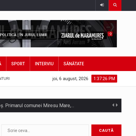
Ă
SPORT
INTERVIU
SĂNĂTATE
joi, 6 august, 2026
1:37:28 PM
NTURI
hieș. Primarul comunei Miresu Mare,…
atifice acordul de împrumut în valoare…
Camera Deputaților a adoptat miercuri, 5 august, proiectul de lege care modifică ordonanța privind decarbonizarea sectorului energetic. Proiectul prevede că…