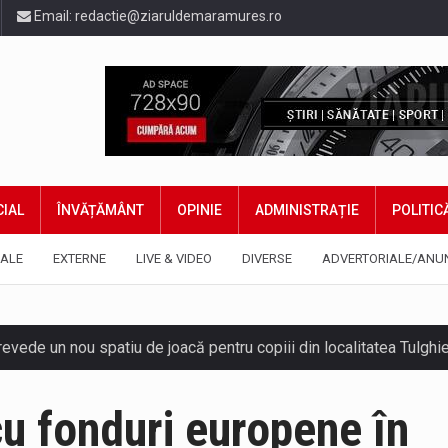
Email:
redactie@ziaruldemaramures.ro
IAL
ÎNVĂȚĂMÂNT
OPINIE
ADMINISTRAȚIE
POLITIC
ALE
EXTERNE
LIVE & VIDEO
DIVERSE
ADVERTORIALE/ANU
 prevede un nou spatiu de joacă pentru copiii din localitatea Tulg
niel Ciornei, critică modul în care Parlamentul este chemat să r
cu fonduri europene în