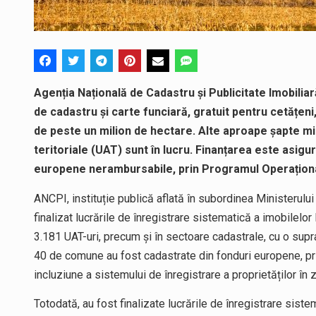
Agenția Națională de Cadastru și Publicitate Imobiliară
de cadastru și carte funciară, gratuit pentru cetățen
de peste un milion de hectare. Alte aproape șapte mil
teritoriale (UAT) sunt în lucru. Finanțarea este asigur
europene nerambursabile, prin Programul Operaționa
ANCPI, instituție publică aflată în subordinea Ministerului
finalizat lucrările de înregistrare sistematică a imobilelor l
3.181 UAT-uri, precum și în sectoare cadastrale, cu o sup
40 de comune au fost cadastrate din fonduri europene, pri
incluziune a sistemului de înregistrare a proprietăților în
Totodată, au fost finalizate lucrările de înregistrare sist