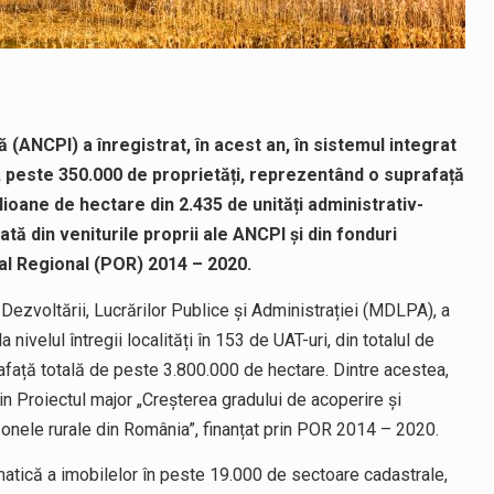
 (ANCPI) a înregistrat, în acest an, în sistemul integrat
i, peste 350.000 de proprietăți, reprezentând o suprafață
ioane de hectare din 2.435 de unități administrativ-
ată din veniturile proprii ale ANCPI și din fonduri
l Regional (POR) 2014 – 2020.
 Dezvoltării, Lucrărilor Publice și Administrației (MDLPA), a
a nivelul întregii localități în 153 de UAT-uri, din totalul de
rafață totală de peste 3.800.000 de hectare. Dintre acestea,
n Proiectul major „Creșterea gradului de acoperire și
 zonele rurale din România”, finanțat prin POR 2014 – 2020.
ematică a imobilelor în peste 19.000 de sectoare cadastrale,