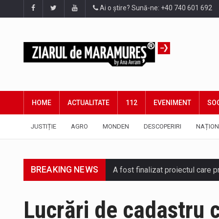
Ai o știre? Sună-ne: +40 740 601 692
HOME
ACTUALITATE
112
EVENIMENT
SOC
JUSTIȚIE
AGRO
MONDEN
DESCOPERIRI
NAȚION
BREAKING NEWS
A fost finalizat proiectul care
Deputatul AUR de Maramureș, Da
Lucrări de cadastru 