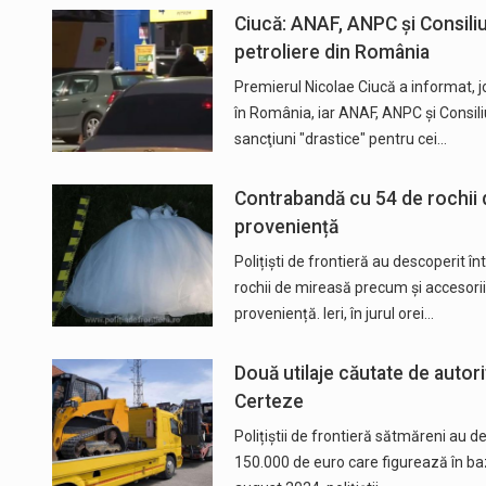
Ciucă: ANAF, ANPC și Consili
petroliere din România
Premierul Nicolae Ciucă a informat, j
în România, iar ANAF, ANPC şi Consili
sancţiuni "drastice" pentru cei…
Contrabandă cu 54 de rochii d
proveniență
Polițiști de frontieră au descoperit î
rochii de mireasă precum și accesor
proveniență. Ieri, în jurul orei…
Două utilaje căutate de autori
Certeze
Polițiștii de frontieră sătmăreni au d
150.000 de euro care figurează în baze