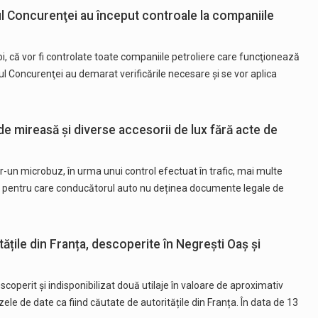
ul Concurenţei au început controale la companiile
oi, că vor fi controlate toate companiile petroliere care funcţionează
ul Concurenţei au demarat verificările necesare şi se vor aplica
e mireasă și diverse accesorii de lux fără acte de
ntr-un microbuz, în urma unui control efectuat în trafic, mai multe
ii pentru care conducătorul auto nu deținea documente legale de
tățile din Franța, descoperite în Negrești Oaș și
escoperit și indisponibilizat două utilaje în valoare de aproximativ
le de date ca fiind căutate de autoritățile din Franța. În data de 13