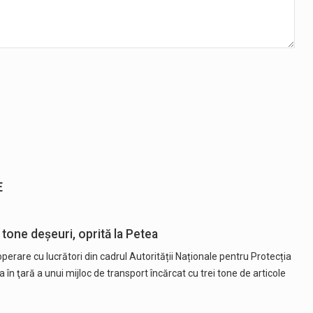
E
i tone deșeuri, oprită la Petea
ooperare cu lucrători din cadrul Autorității Naționale pentru Protecția
n ţară a unui mijloc de transport încărcat cu trei tone de articole