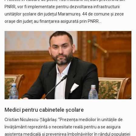
PNRR, vor fi implementate pentru dezvoltarea infrastructurii
unităților școlare din județul Maramureș. 44 de comune și zece
orașe din județ au finanțarea asigurată prin PNRR…
Medici pentru cabinetele școlare
Cristian Niculescu-Țâgârlaș: ”Prezența medicilor în unitățile de
învățământ reprezintă o necesitate reală pentru a se asigura
asistența medicală și prevenirea îmbolnăvirilor în rândul populației