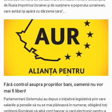
de Rusia împotriva Ucrainei și de susținere a poporului ucrainean,
care astăzi își apără cu dârzenie țara”,…
Fără control asupra propriilor bani, oamenii nu vor
mai fi liberi!
Parlamentarii Sistemului au depus o inițiativă legislativă prin care
salariile și pensiile să nu se mai plătească în numerar, obligând toți
cetățenii României să aibă cont bancar și card electronic pentru a