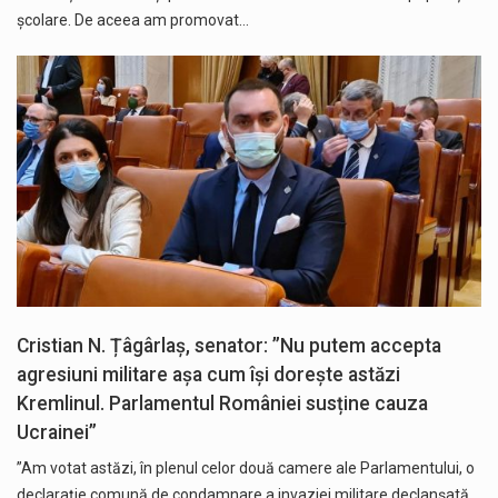
școlare. De aceea am promovat…
Cristian N. Țâgârlaș, senator: ”Nu putem accepta
agresiuni militare așa cum își dorește astăzi
Kremlinul. Parlamentul României susține cauza
Ucrainei”
”Am votat astăzi, în plenul celor două camere ale Parlamentului, o
declarație comună de condamnare a invaziei militare declanșată