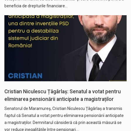
beneficia de drepturile financiare…
Cristian Niculescu Țâgârlaș: Senatul a votat pentru
eliminarea pensionării anticipate a magistraților
Senatorul de Maramureș, Cristian Niculescu Țâgârlaș a transmis
faptul că Senatul a votat pentru eliminarea pensionării anticipate
a magistraților. Demnitarul cănsideră că prin această măsură se
vor reduce inegalitățile între pensionari.…