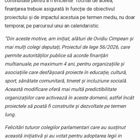
continuitate pentru a fi eficiente. Tocmai de aceea,
finanțarea trebuie asigurată în funcție de obiectivul
proiectului și de impactul acestuia pe termen mediu, nu doar
temporar, pe parcursul unui an calendaristic.
”Din aceste motive, am inițiat, alături de Ovidiu Cimpean și
mai mulți colegi deputați, Proiectul de lege 56/2026, care
permite autorităților publice să acorde finanțări
multianuale, pe maximum 4 ani, pentru organizațiile și
asociațiile care desfășoară proiecte în educație, cultură,
sport, sănătate comunitară, tineret și incluziune socială.
Această modificare oferă mai multă predictibilitate
organizațiilor care activează în aceste domenii, astfel încât
proiectele să poată fi construite și dezvoltate pe termen
lung.
Felicitări tuturor colegilor parlamentari care au susținut
această inițiativă și au votat pentru adoptarea legii in