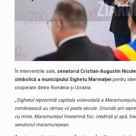
În intervențiile sale,
senatorul Cristian-Augustin Nicule
simbolică a municipiului Sighetu Marmației
pentru iden
cooperare dintre România și Ucraina.
„Sighetul reprezintă capitala voievodală a Maramureșului și
românească au rămas vii peste secole. Oriunde am repre
cu mine. Maramureșul înseamnă foc, credință și apă, tradiț
senatorul maramureșean.