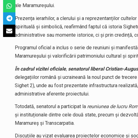
ale Maramureșului.
Prezența ierarhilor, a clerului și a reprezentanților culte
spirituală și simbolică, reafirmând faptul că istoria Sighet
administrative sau momente istorice, ci și prin credință, co
Programul oficial a inclus o serie de reuniuni și manifestă
Maramureșului și valorificării patrimoniului cultural și spiri
În cadrul vizitei oficiale
,
senatorul liberal Cristian-Augu
delegațiilor română și ucraineană la noul punct de trecere
Sighet 2), unde au fost prezentate infrastructura realizată
administrative aferente proiectului.
Totodată, senatorul a participat la
reuniunea de lucru Ro
și instituționale dintre cele două state, precum și dezvoltăr
Maramureș și Transcarpatia.
Discuțiile au vizat evaluarea proiectelor economice și s