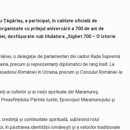
âgârlaș, a participat, în calitate oficială de
rganizate cu prilejul aniversării a 700 de ani de
i, desfășurate sub titulatura „Sighet 700 – O istorie
mâniei, o delegație de parlamentari din cadrul Rada Supremă
raina, precum și reprezentanți diplomatici de rang înalt. La
asadorul României în Ucraina, precum și Consulul României la
i ai cultelor și ai vieții spirituale din Maramureș,
Preasfințitului Părinte Iustin, Episcopul Maramureșului și
credință și continuitate spirituală, subliniind rolul
, în păstrarea identității românești și a valorilor tradiționale