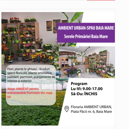
o rundă de evaluare. Un număr…
ITU) va depăși pragul critic de 80 de…
COD GALBEN. Interval de valabilitate: 07 august, ora 12.00 – 07 august, ora 23.00 / Fenomene vizate: instabilitate atmosferică, intensificări…
bătut ieri și în final adoptat de…
ea mărul discordiei între administrații.…
Noile statii de călători, achizitionate la preț de garsonieră per bucată, dezamăgesc total cetățenii care folosesc mijloacele de transport în…
Municipiul Baia Mare, prin Serviciul Public Comunitar Local de Evidență a Persoanelor - Serviciul Evidența Persoanelor, îi informează pe cetățenii…