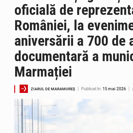
oficială de reprezent
Testarea independentă a sistem
României, la evenime
Vremea va fi caniculară. Discon
aniversării a 700 de 
documentară a munici
Proiectul de lege privind Strate
Pe scurt. Statuia lui PINTEA VI
Marmației
Publicat în:
15 mai 2026
ZIARUL DE MARAMUREȘ