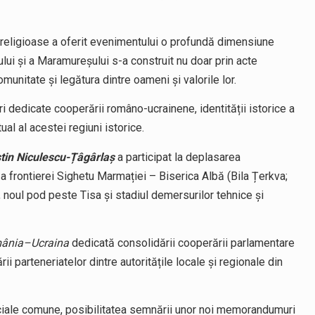
lor religioase a oferit evenimentului o profundă dimensiune
ului și a Maramureșului s-a construit nu doar prin acte
munitate și legătura dintre oameni și valorile lor.
ri dedicate cooperării româno-ucrainene, identității istorice a
tual al acestei regiuni istorice.
stin Niculescu-Țâgârlaș
a participat la deplasarea
 a frontierei Sighetu Marmației – Biserica Albă (Bila Țerkva;
, noul pod peste Tisa și stadiul demersurilor tehnice și
mânia–Ucraina
dedicată consolidării cooperării parlamentare
ii parteneriatelor dintre autoritățile locale și regionale din
ociale comune, posibilitatea semnării unor noi memorandumuri