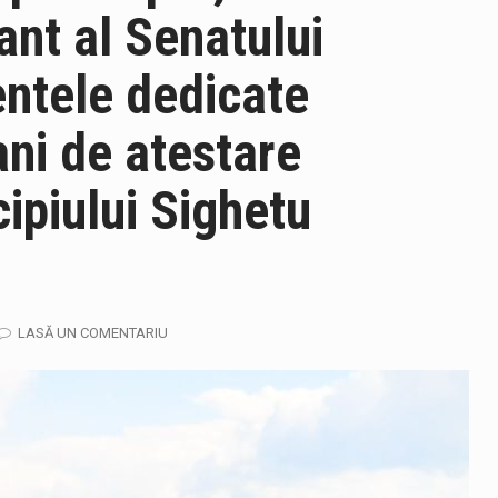
ant al Senatului
ului e-Terra, realizată de STS, DNSC și Cyberint, a mai parcurs 
ntele dedicate
fortul termic va fi accentuat, iar indicele temperatură-umezeală (
ani de atestare
piului Sighetu
gia națională pentru conservarea biodiversității a fost din nou dez
TEAZU din fața Jandarmeriei Maramures a ajuns să fie zilele acest
LASĂ UN COMENTARIU