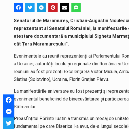
Senatorul de Maramureș, Cristian-Augustin Niculescu-Ț
reprezentant al Senatului României, la manifestările o
atestare documentară a municipiului Sighetu Marmație
cât Țara Maramureșului”.
Evenimentele au reunit reprezentanți ai Parlamentului Ro
a Ucrainei, autorități locale și regionale din România și Uc
reuniuni au fost prezenți Excelența Sa Victor Micula, Amb
Slatina (Solotvino), Ucraina, Florin Grațian Pârvu.
La manifestările aniversare au fost prezenți și reprezentanț
evenimentul beneficiind de binecuvântarea și participarea 
Sătmarului.
Preasfințitul Părinte Iustin a transmis un mesaj de unitate, 
fundamental pe care Biserica l-a avut, de-a lungul secolelor