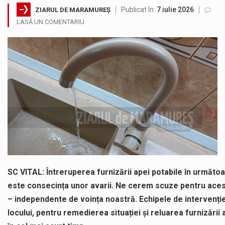
Publicat în:
7 iulie 2026
ZIARUL DE MARAMUREȘ
Noile statii de călători, achizitionate la preț de garsonieră per bucată, dezamăgesc total cetățenii care folosesc mijloacele de transport în…
LASĂ UN COMENTARIU
Municipiul Baia Mare, prin Serviciul Public Comunitar Local de Evidență a Persoanelor - Serviciul Evidența Persoanelor, îi informează pe cetățenii…
Fostul deputat si primar Cătălin Cherecheș a fost invitat la Horia Nasra Show unde a sustinut o dezbatere pe teme…
Pompierii militari si un echipaj SMURD au intervenit in aceasta dimineata la degajarea unei persoane care a fost găsită spânzurată…
Liceul Ucrainean „Taras Șevcenko” din Sighetu Marmației, singurul liceu din România cu predare în limba ucraineană, are potențialul de a-și…
Proiectul pentru reconstrucția definitivă a podului peste râul Săsar din Baia Mare avansează într-o nouă etapă concretă. După asigurarea finanțării…
SC VITAL: Întreruperea furnizării apei potabile în următo
este consecința unor avarii. Ne cerem scuze pentru aces
– independente de voința noastră. Echipele de intervenție
locului, pentru remedierea situației și reluarea furnizării 