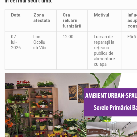
în cel mai scurt timp.
Data
Zona
Ora
Motivul
Infl
afectată
reluării
asup
furnizării
cons
07-
Loc.
12.00
Lucrari de
Fără
Iul-
Ocoliș
reparații la
2026
str.Văii
rețeaua
publică de
alimentare
cu apă