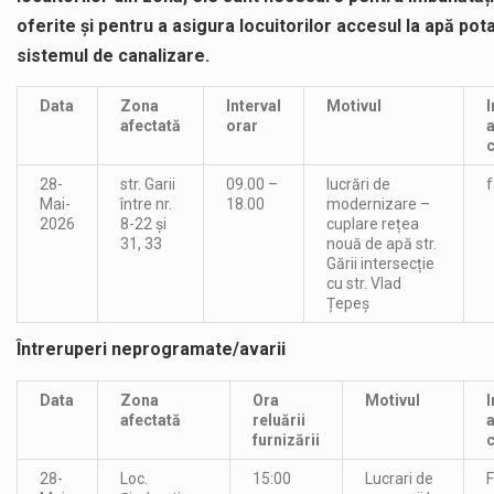
oferite și pentru a asigura locuitorilor accesul la apă potab
sistemul de canalizare.
Data
Zona
Interval
Motivul
I
afectată
orar
28-
str. Garii
09.00 –
lucrări de
f
Mai-
între nr.
18.00
modernizare –
2026
8-22 și
cuplare rețea
31, 33
nouă de apă str.
Gării intersecție
cu str. Vlad
Țepeș
Întreruperi neprogramate/avarii
Data
Zona
Ora
Motivul
I
afectată
reluării
furnizării
28-
Loc.
15:00
Lucrari de
F