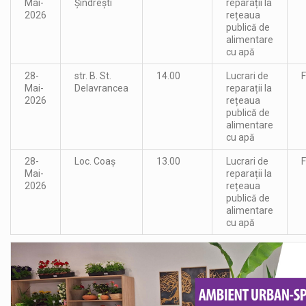
Mai-
Șindrești
reparații la
2026
rețeaua
publică de
alimentare
cu apă
28-
str. B. St.
14.00
Lucrari de
F
Mai-
Delavrancea
reparații la
2026
rețeaua
publică de
alimentare
cu apă
28-
Loc. Coaș
13.00
Lucrari de
F
Mai-
reparații la
2026
rețeaua
publică de
alimentare
cu apă