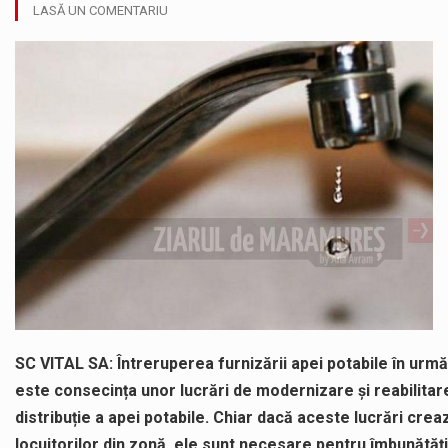
Miercuri, 05.08.2026, în intervalul orar 12:00 – 20:00, autovehiculele cu masa totală maximă autorizată mai mare de 7,5 t au…
LASĂ UN COMENTARIU
În cadrul lucrărilor de repoziționare și modernizare la rețeaua de distribuție a apei potabile, pentru îmbunătățirea serviciilor furnizate utilizatorilor noștri,…
Suntem în plină vară și nimic nu e mai frumos decat să ai locuința plină de flori proaspete și plante…
Interval de valabilitate: 05 august, ora 10.00 – 09 august, ora 10.00 /Fenomene vizate: val de căldură, caniculă, temperaturi extreme,…
SIMULARE EXERCITIU. Prin Sistemul Unic de Apeluri de Urgență 112 a fost anunțat producerea unui accident rutier cu victime multiple,…
Temperaturile ridicate constituie factori agresivi asupra sănătăţii, extrem de nocivi, ce pot deregla echilibrul organismului. Prea multă căldură nu este…
SC VITAL SA: Întreruperea furnizării apei potabile în urm
este consecința unor lucrări de modernizare și reabilitar
distribuție a apei potabile. Chiar dacă aceste lucrări cre
locuitorilor din zonă, ele sunt necesare pentru îmbunătăți