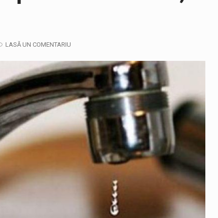
ela-Onița Ivascu, a venit cu un răspuns pentru cei care s-au intre
ului e-Terra, realizată de STS, DNSC și Cyberint, a mai parcurs 
LASĂ UN COMENTARIU
fortul termic va fi accentuat, iar indicele temperatură-umezeală (
 prevede un nou spatiu de joacă pentru copiii din localitatea Tulg
jandarmii maramureșeni vor fi prezenți la manifestările cultural-a
gia națională pentru conservarea biodiversității a fost din nou dez