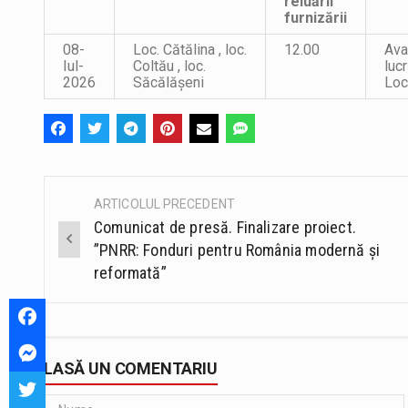
reluării
furnizării
08-
Loc. Cătălina , loc.
12.00
Ava
Iul-
Coltău , loc.
luc
2026
Săcălășeni
Loc
ARTICOLUL PRECEDENT
Post
Comunicat de presă. Finalizare proiect.
navigation
”PNRR: Fonduri pentru România modernă și
reformată”
LASĂ UN COMENTARIU