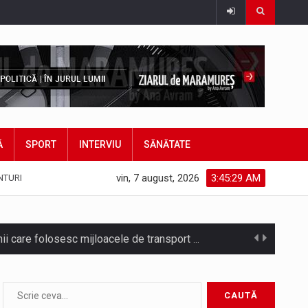
Ă
SPORT
INTERVIU
SĂNĂTATE
vin, 7 august, 2026
3:45:31 AM
NTURI
Noile statii de călători, achizitionate la preț de garsonieră per bucată, dezamăgesc total cetățenii care folosesc mijloacele de transport în…
asul este la propriu impânzit de ei…
Municipiul Baia Mare, prin Serviciul Public Comunitar Local de Evidență a Persoanelor - Serviciul Evidența Persoanelor, îi informează pe cetățenii…