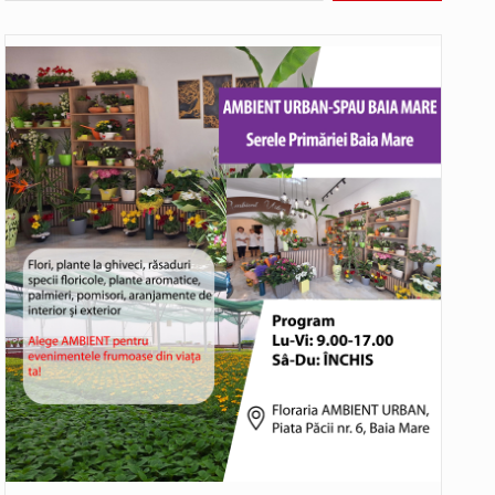
bat în aceste zile: Dacă aplicațiile…
o rundă de evaluare. Un număr…
ITU) va depăși pragul critic de 80 de…
hieș. Primarul comunei Miresu Mare,…
COD GALBEN. Interval de valabilitate: 07 august, ora 12.00 – 07 august, ora 23.00 / Fenomene vizate: instabilitate atmosferică, intensificări…
rtistice și sportive care vor avea loc pe…
bătut ieri și în final adoptat de…