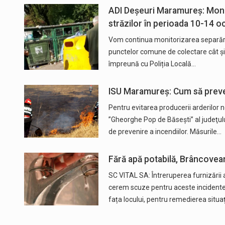
ADI Deșeuri Maramureș: Moni
străzilor în perioada 10-14 
Vom continua monitorizarea separării
punctelor comune de colectare cât și
împreună cu Poliția Locală…
ISU Maramureș: Cum să preve
Pentru evitarea producerii arderilor n
”Gheorghe Pop de Băseşti” al judeţul
de prevenire a incendiilor. Măsurile…
Fără apă potabilă, Brâncoveanu
SC VITAL SA: Întreruperea furnizării 
cerem scuze pentru aceste incidente 
fața locului, pentru remedierea situa