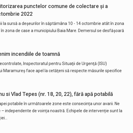
torizarea punctelor comune de colectare și a
octombrie 2022
 la sursă a deșeurilor în săptămâna 10 - 14 octombrie atât în zona
 în zona de case a municipiului Baia Mare. Demersul se desfășoară
nim incendiile de toamnă
econtrolate, Inspectoratul pentru Situaţii de Urgenţă (ISU)
ui Maramureş face apel la cetăţeni să respecte măsurile specifice
 si Vlad Tepes (nr. 18, 20, 22), fără apă potabilă
apei potabile în următoarele zone este consecința unor avarii. Ne
– independente de voința noastră. Echipele de intervenție sunt la
ției…