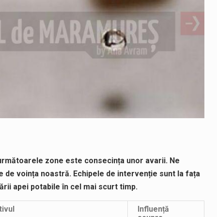
n următoarele zone este consecința unor avarii. Ne
e voința noastră. Echipele de intervenție sunt la fața
rii apei potabile în cel mai scurt timp.
ivul
Influență