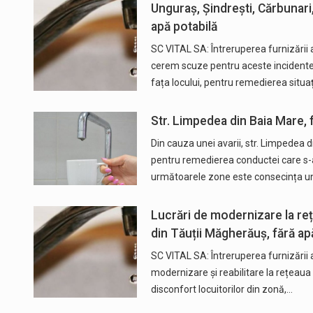
Unguraș, Șindrești, Cărbunari,
apă potabilă
SC VITAL SA: Întreruperea furnizării 
cerem scuze pentru aceste incidente 
fața locului, pentru remedierea situa
Str. Limpedea din Baia Mare, 
Din cauza unei avarii, str. Limpedea 
pentru remedierea conductei care s-a 
următoarele zone este consecința un
Lucrări de modernizare la reț
din Tăuții Măgherăuș, fără ap
SC VITAL SA: Întreruperea furnizării 
modernizare și reabilitare la rețeaua 
disconfort locuitorilor din zonă,…