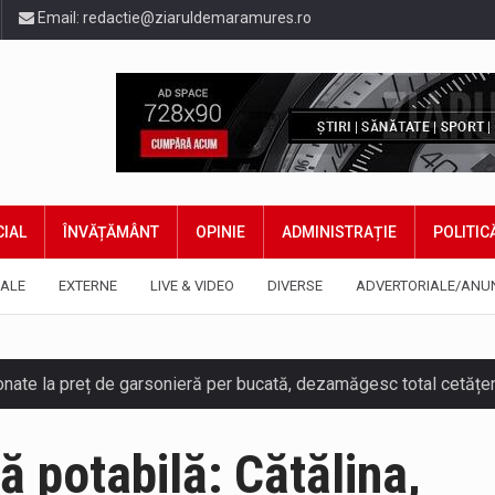
Email:
redactie@ziaruldemaramures.ro
IAL
ÎNVĂȚĂMÂNT
OPINIE
ADMINISTRAȚIE
POLITIC
ALE
EXTERNE
LIVE & VIDEO
DIVERSE
ADVERTORIALE/ANU
ază prezența cersetorilor de etnie romă pe raza municipiului. Or
pă potabilă: Cătălina,