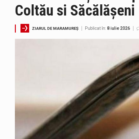
Coltău si Săcălășeni
Directorul OCPI Maramures, Dani
Testarea independentă a sistem
Publicat în:
8 iulie 2026
ZIARUL DE MARAMUREȘ
Vremea va fi caniculară. Discon
A fost finalizat proiectul care
În acest sfârșit de săptămână, 
Proiectul de lege privind Strate