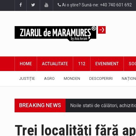
Ai o știre? Sună-ne: +40 740 601 692
HOME
ACTUALITATE
112
EVENIMENT
SOC
JUSTIȚIE
AGRO
MONDEN
DESCOPERIRI
NAȚION
BREAKING NEWS
Tot mai multi băimăreni semnale
Trei localități fără a