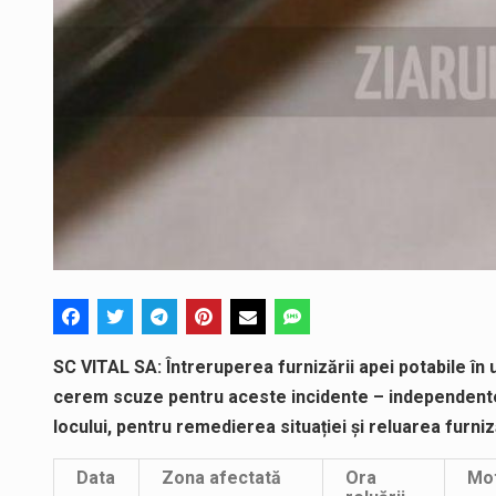
SC VITAL SA: Întreruperea furnizării apei potabile î
cerem scuze pentru aceste incidente – independente d
locului, pentru remedierea situației și reluarea furniză
Data
Zona afectată
Ora
Mot