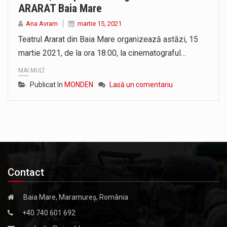
ARARAT Baia Mare
Liceul Ucrainean „Taras Șevcenko” din Sighetu Marmației, singurul liceu din România cu predare în limba ucraineană, are potențialul de a-și…
Ana Avram
martie 15, 2021
Proiectul pentru reconstrucția definitivă a podului peste râul Săsar din Baia Mare avansează într-o nouă etapă concretă. După asigurarea finanțării…
Teatrul Ararat din Baia Mare organizează astăzi, 15
martie 2021, de la ora 18.00, la cinematograful…
MAI MULT
Publicat în
MONDEN
Lasă un comentariu
Contact
Baia Mare, Maramureș, România
+40 740 601 692