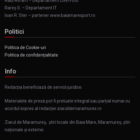
Raul Avram – Departament Live/Foto
Rareș S. – Departament IT
Ioan R. Ster – partener www.baiamaresport.ro
Politici
Politica de Cookie-uri
Politica de confidențialitate
Info
Redacția beneficiază de servicii juridice.
Materialele de presă pot fi preluate integral sau parțial numai cu
acordul expres al redacției ziaruldemaramures.ro
Ziarul de Maramureș, știri locale din Baia Mare, Maramureș, știri
naționale și externe.