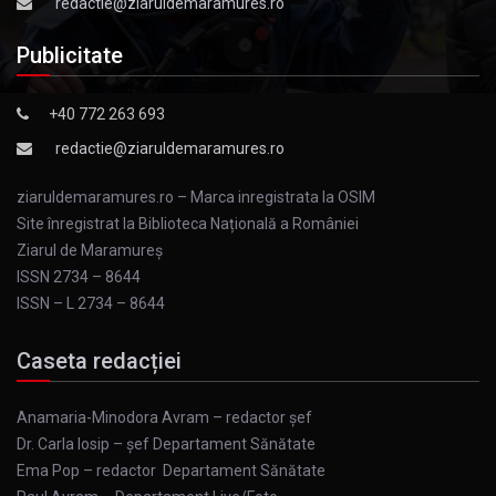
redactie@ziaruldemaramures.ro
Publicitate
+40 772 263 693
redactie@ziaruldemaramures.ro
ziaruldemaramures.ro – Marca inregistrata la OSIM
Site înregistrat la Biblioteca Națională a României
Ziarul de Maramureş
ISSN 2734 – 8644
ISSN – L 2734 – 8644
Caseta redacției
Anamaria-Minodora Avram – redactor șef
Dr. Carla Iosip – șef Departament Sănătate
Ema Pop – redactor Departament Sănătate