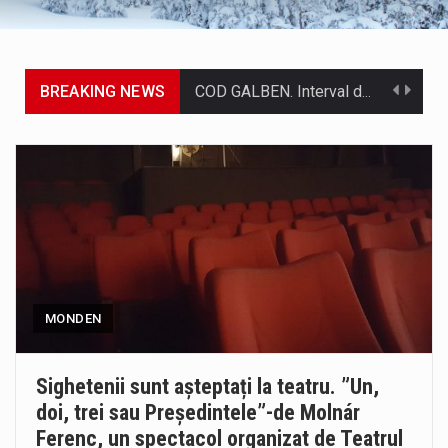
BREAKING NEWS
COD GALBEN. Interval de valabilitate: 07 august, ora 12.00 – 07 august, ora 23.00 / Fenomene vizate: instabilitate atmosferică, intensificări…
Proiectul de lege privind Strategia națională pentru conservarea biodiversității a fost din nou dezbătut ieri și în final adoptat de…
Pe scurt. Statuia lui PINTEA VITEAZU din fața Jandarmeriei Maramures a ajuns să fie zilele acestea mărul discordiei între administrații.…
Biroul Parlamentar al Senatorului Cristian-Augustin Niculescu-Țâgârlaș a organizat dezbaterea publică cu tema „Noile reguli pentru construcții și prosumatori” având ca…
Noile statii de călători, achizitionate la preț de garsonieră per bucată, dezamăgesc total cetățenii care folosesc mijloacele de transport în…
MONDEN
Municipiul Baia Mare, prin Serviciul Public Comunitar Local de Evidență a Persoanelor - Serviciul Evidența Persoanelor, îi informează pe cetățenii…
Tot mai multi băimăreni semnalează prezența cersetorilor de etnie romă pe raza municipiului. Orasul este la propriu impânzit de ei…
Sighetenii sunt așteptați la teatru. ”Un,
doi, trei sau Președintele”-de Molnár
Fostul deputat si primar Cătălin Cherecheș a fost invitat la Horia Nasra Show unde a sustinut o dezbatere pe teme…
Ferenc, un spectacol organizat de Teatrul