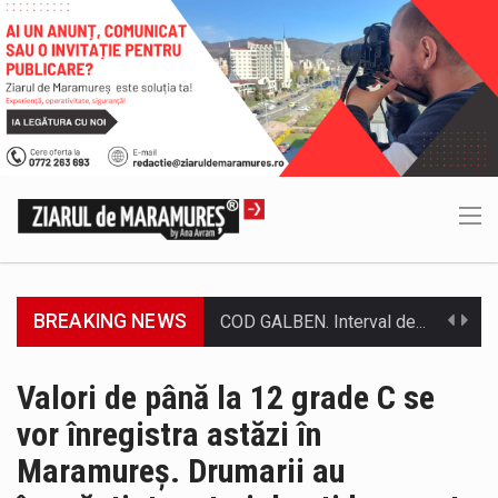
BREAKING NEWS
Proiectul de lege privind Strategia națională pentru conservarea biodiversității a fost din nou dezbătut ieri și în final adoptat de…
Pe scurt. Statuia lui PINTEA VITEAZU din fața Jandarmeriei Maramures a ajuns să fie zilele acestea mărul discordiei între administrații.…
Valori de până la 12 grade C se
vor înregistra astăzi în
Biroul Parlamentar al Senatorului Cristian-Augustin Niculescu-Țâgârlaș a organizat dezbaterea publică cu tema „Noile reguli pentru construcții și prosumatori” având ca…
Maramureș. Drumarii au
Noile statii de călători, achizitionate la preț de garsonieră per bucată, dezamăgesc total cetățenii care folosesc mijloacele de transport în…