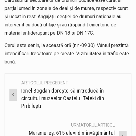
Carosabilul sectoarelor de drumuri publice este curat și
parțial umed în zonele de deal și de munte, respectiv curat
și uscat în rest. Angajații secției de drumuri naționale au
intervenit cu două utilaje și au răspândit cinci tone de
material antiderapant pe DN 18 si DN 17C.
Cerul este senin, la această oră (n.r.-09.30). Vântul prezintă
intensificări trecătoare pe creste. Vizibilitatea în trafic este
bună.
ARTICOLUL PRECEDENT
Post
Ionel Bogdan dorește să introducă în
navigation
circuitul muzeelor Castelul Teleki din
Pribilești
URMATORUL ARTICOL
Maramureș: 615 elevi din învățământul