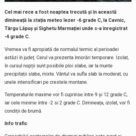
Cel mai rece a fost noaptea trecută și în această
dimineață la stația meteo Iezer -6 grade C, la Cavnic,
Târgu Lăpuș și Sighetu Marmației unde s-a înregistrat
-4 grade C.
Vremea va fi apropiată de normalul termic al perioadei
astăzi în județ. Cerul va prezenta înnorări temporare. Izolat,
în cursul nopții sunt posibile ploi slabe, iar la munte
precipitații slabe, mixte. Vântul va sufla slab la moderat, cu
unele intensificari pe crestele montane.
Temperaturile maxime vor fi cuprinse între 9 și 12 grade C,
iar cele minime între -2 si 2 grade C. Dimineața, izolat, vor fi
condiții de brumă.
Info trafic