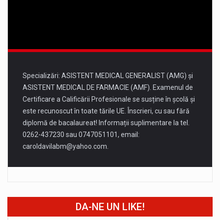
14 august
33°
18°
Vineri
Specializări: ASISTENT MEDICAL GENERALIST (AMG) și
ASISTENT MEDICAL DE FARMACIE (AMF). Examenul de
Certificare a Calificării Profesionale se susține în școlă și
este recunoscut în toate tările UE. Înscrieri, cu sau fără
diplomă de bacalaureat! Informații suplimentare la tel.
0262-437230 sau 0747051101, email:
caroldavilabm@yahoo.com
.
DA-NE UN LIKE!