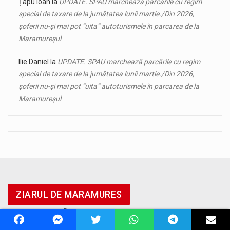
Țapu Ioan
la
UPDATE. SPAU marchează parcările cu regim
special de taxare de la jumătatea lunii martie./Din 2026,
șoferii nu-și mai pot ”uita” autoturismele în parcarea de la
Maramureșul
Ilie Daniel
la
UPDATE. SPAU marchează parcările cu regim
special de taxare de la jumătatea lunii martie./Din 2026,
șoferii nu-și mai pot ”uita” autoturismele în parcarea de la
Maramureșul
ZIARUL DE MARAMURES
TREBUIE SĂ ȘTII