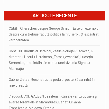
ARTICOLE RECENTE
Cătălin Cherecheș despre George Simion: Este un exemplu
despre cum trebuie făcută politica la firul ierbii. Și-a păstrat
verticalitatea
Consulul Onorific al Ucrainei, Vasile-Serioja Ruscovan, și
directorul Liceului Ucrainean „Taras Șevcenko”, Lucreția
Semeniuc, s-au întâlnit în cadrul unei vizite la Sighetu
Marmației
Gabriel Zetea: Reconstrucția podului peste Săsar intră în
linie dreaptă
7 august. COD GALBEN de intensificări ale vântului, vijelii și
averse torențiale în Maramures, Banat, Crișana,
Transilvania, Moldova, Oltenia