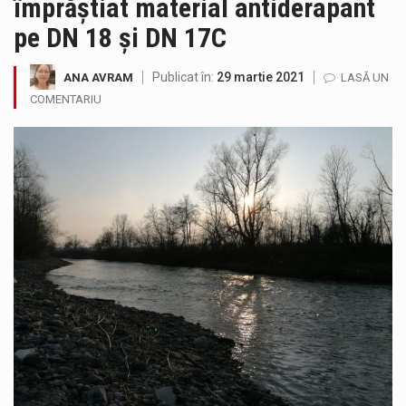
împrăștiat material antiderapant
Municipiul Baia Mare, prin Serviciul Public Comunitar Local de Evidență a Persoanelor - Serviciul Evidența Persoanelor, îi informează pe cetățenii…
pe DN 18 și DN 17C
Tot mai multi băimăreni semnalează prezența cersetorilor de etnie romă pe raza municipiului. Orasul este la propriu impânzit de ei…
Publicat în:
29 martie 2021
ANA AVRAM
LASĂ UN
COMENTARIU
Fostul deputat si primar Cătălin Cherecheș a fost invitat la Horia Nasra Show unde a sustinut o dezbatere pe teme…
Liceul Ucrainean „Taras Șevcenko” din Sighetu Marmației, singurul liceu din România cu predare în limba ucraineană, are potențialul de a-și…
Proiectul pentru reconstrucția definitivă a podului peste râul Săsar din Baia Mare avansează într-o nouă etapă concretă. După asigurarea finanțării…
COD GALBEN. Interval de valabilitate: 07 august, ora 12.00 – 07 august, ora 23.00 / Fenomene vizate: instabilitate atmosferică, intensificări…