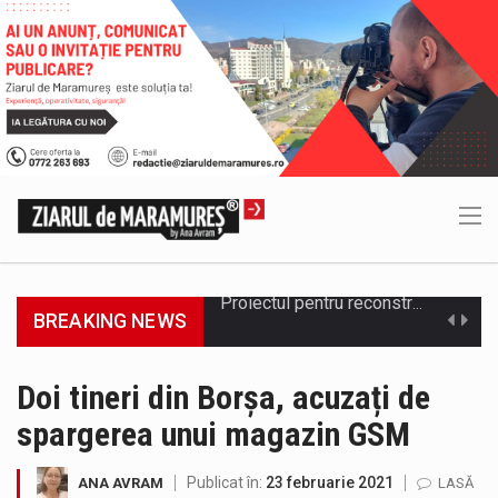
BREAKING NEWS
COD GALBEN. Interval de valabilitate: 07 august, ora 12.00 – 07 august, ora 23.00 / Fenomene vizate: instabilitate atmosferică, intensificări…
Proiectul de lege privind Strategia națională pentru conservarea biodiversității a fost din nou dezbătut ieri și în final adoptat de…
Doi tineri din Borșa, acuzați de
spargerea unui magazin GSM
Pe scurt. Statuia lui PINTEA VITEAZU din fața Jandarmeriei Maramures a ajuns să fie zilele acestea mărul discordiei între administrații.…
Biroul Parlamentar al Senatorului Cristian-Augustin Niculescu-Țâgârlaș a organizat dezbaterea publică cu tema „Noile reguli pentru construcții și prosumatori” având ca…
Publicat în:
23 februarie 2021
ANA AVRAM
LASĂ