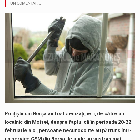
UN COMENTARIU
Noile statii de călători, achizitionate la preț de garsonieră per bucată, dezamăgesc total cetățenii care folosesc mijloacele de transport în…
Municipiul Baia Mare, prin Serviciul Public Comunitar Local de Evidență a Persoanelor - Serviciul Evidența Persoanelor, îi informează pe cetățenii…
Fostul deputat si primar Cătălin Cherecheș a fost invitat la Horia Nasra Show unde a sustinut o dezbatere pe teme…
Pompierii militari si un echipaj SMURD au intervenit in aceasta dimineata la degajarea unei persoane care a fost găsită spânzurată…
Liceul Ucrainean „Taras Șevcenko” din Sighetu Marmației, singurul liceu din România cu predare în limba ucraineană, are potențialul de a-și…
Proiectul pentru reconstrucția definitivă a podului peste râul Săsar din Baia Mare avansează într-o nouă etapă concretă. După asigurarea finanțării…
Polițiștii din Borșa au fost sesizați, ieri, de către un
localnic din Moisei, despre faptul că în perioada 20-22
februarie a.c., persoane necunoscute au pătruns într-
un service GSM din Borșa de unde au sustras mai