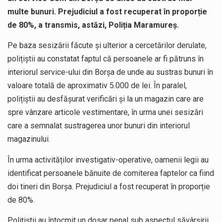
multe bunuri. Prejudiciul a fost recuperat în proporție
de 80%, a transmis, astăzi, Poliția Maramureș.
Pe baza sesizării făcute și ulterior a cercetărilor derulate,
polițiștii au constatat faptul că persoanele ar fi pătruns în
interiorul service-ului din Borșa de unde au sustras bunuri în
valoare totală de aproximativ 5.000 de lei. În paralel,
polițiștii au desfășurat verificări și la un magazin care are
spre vânzare articole vestimentare, în urma unei sesizări
care a semnalat sustragerea unor bunuri din interiorul
magazinului.
În urma activităților investigativ-operative, oamenii legii au
identificat persoanele bănuite de comiterea faptelor ca fiind
doi tineri din Borșa. Prejudiciul a fost recuperat în proporție
de 80%.
Polițiștii au întocmit un dosar penal sub aspectul săvârşirii