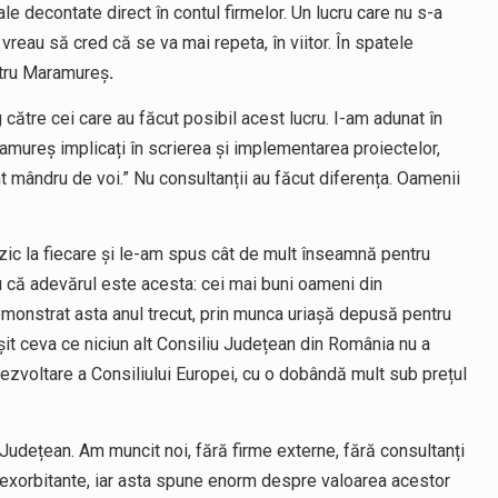
 decontate direct în contul firmelor. Un lucru care nu s-a
 vreau să cred că se va mai repeta, în viitor. În spatele
ntru Maramureș
.
 către cei care au făcut posibil acest lucru. I-am adunat în
amureș implicați în scrierea și implementarea proiectelor,
t mândru de voi.” Nu consultanții au făcut diferența. Oamenii
izic la fiecare și le-am spus cât de mult înseamnă pentru
ru că adevărul este acesta: cei mai buni oameni din
emonstrat asta anul trecut, prin munca uriașă depusă pentru
șit ceva ce niciun alt Consiliu Județean din România nu a
ezvoltare a Consiliului Europei, cu o dobândă mult sub prețul
i Județean. Am muncit noi, fără firme externe, fără consultanți
fe exorbitante, iar asta spune enorm despre valoarea acestor