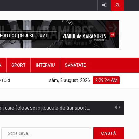
Ă
SPORT
INTERVIU
SĂNĂTATE
sâm, 8 august, 2026
2:29:27 AM
NTURI
Noile statii de călători, achizitionate la preț de garsonieră per bucată, dezamăgesc total cetățenii care folosesc mijloacele de transport în…
Municipiul Baia Mare, prin Serviciul Public Comunitar Local de Evidență a Persoanelor - Serviciul Evidența Persoanelor, îi informează pe cetățenii…
asul este la propriu impânzit de ei…
rtistice și sportive care vor avea loc pe…