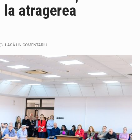
 la atragerea
ela-Onița Ivascu, a venit cu un răspuns pentru cei care s-au intre
ului e-Terra, realizată de STS, DNSC și Cyberint, a mai parcurs 
fortul termic va fi accentuat, iar indicele temperatură-umezeală (
LASĂ UN COMENTARIU
gia națională pentru conservarea biodiversității a fost din nou dez
TEAZU din fața Jandarmeriei Maramures a ajuns să fie zilele acest