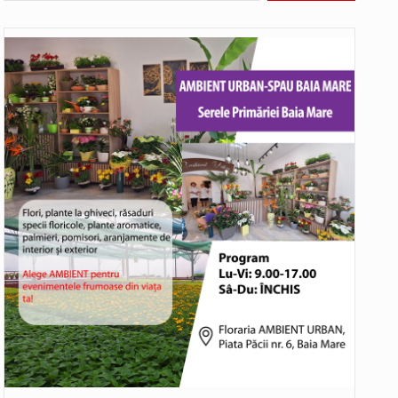
bat în aceste zile: Dacă aplicațiile…
o rundă de evaluare. Un număr…
ITU) va depăși pragul critic de 80 de…
COD GALBEN. Interval de valabilitate: 07 august, ora 12.00 – 07 august, ora 23.00 / Fenomene vizate: instabilitate atmosferică, intensificări…
bătut ieri și în final adoptat de…
ea mărul discordiei între administrații.…