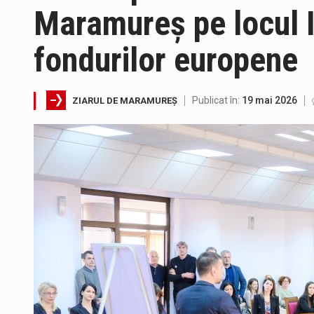
Maramureș pe locul I
Directorul OCPI Maramures, Dani
fondurilor europene
Testarea independentă a sistem
Vremea va fi caniculară. Discon
Publicat în:
19 mai 2026
ZIARUL DE MARAMUREȘ
Proiectul de lege privind Strate
Pe scurt. Statuia lui PINTEA VI