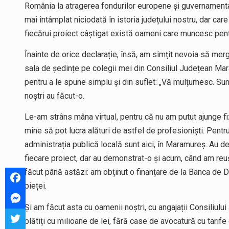
România la atragerea fondurilor europene și guvernamentale
mai întâmplat niciodată în istoria județului nostru, dar care
fiecărui proiect câștigat există oameni care muncesc pe
Înainte de orice declarație, însă, am simțit nevoia să merg
sala de ședințe pe colegii mei din Consiliul Județean Mar
pentru a le spune simplu și din suflet: „Vă mulțumesc. Sun
noștri au făcut-o.
Le-am strâns mâna virtual, pentru că nu am putut ajunge f
mine să pot lucra alături de astfel de profesioniști. Pent
administrația publică locală sunt aici, în Maramureș. Au d
fiecare proiect, dar au demonstrat-o și acum, când am reu
făcut până astăzi: am obținut o finanțare de la Banca de D
pieței.
Și am făcut asta cu oamenii noștri, cu angajații Consiliulu
plătiți cu milioane de lei, fără case de avocatură cu tari