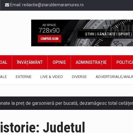
Email:
redactie@ziaruldemaramures.ro
IAL
ÎNVĂȚĂMÂNT
OPINIE
ADMINISTRAȚIE
POLITIC
ALE
EXTERNE
LIVE & VIDEO
DIVERSE
ADVERTORIALE/ANU
ază prezența cersetorilor de etnie romă pe raza municipiului. Or
istorie: Județul
jandarmii maramureșeni vor fi prezenți la manifestările cultural-a