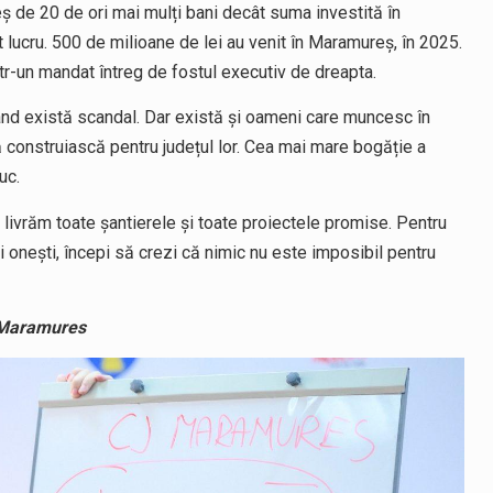
ș de 20 de ori mai mulți bani decât suma investită în
t lucru. 500 de milioane de lei au venit în Maramureș, în 2025.
ntr-un mandat întreg de fostul executiv de dreapta.
nd există scandal. Dar există și oameni care muncesc în
să construiască pentru județul lor. Cea mai mare bogăție a
uc.
livrăm toate șantierele și toate proiectele promise. Pentru
i onești, începi să crezi că nimic nu este imposibil pentru
n Maramures