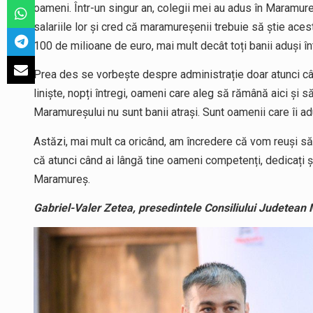
oameni. Într-un singur an, colegii mei au adus în Maramure
salariile lor și cred că maramureșenii trebuie să știe aces
100 de milioane de euro, mai mult decât toți banii aduși î
Prea des se vorbește despre administrație doar atunci câ
liniște, nopți întregi, oameni care aleg să rămână aici și 
Maramureșului nu sunt banii atrași. Sunt oamenii care îi ad
Astăzi, mai mult ca oricând, am încredere că vom reuși să 
că atunci când ai lângă tine oameni competenți, dedicați ș
Maramureș.
Gabriel-Valer Zetea, presedintele Consiliului Judetea