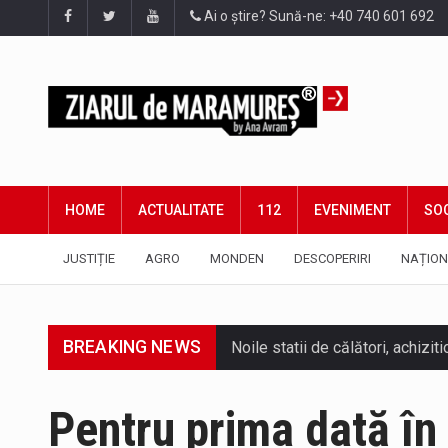
Ai o știre? Sună-ne: +40 740 601 692
HOME
ACTUALITATE
112
EVENIMENT
SOC
JUSTIȚIE
AGRO
MONDEN
DESCOPERIRI
NAȚION
BREAKING NEWS
Tot mai multi băimăreni semnale
Pentru prima dată în 
În acest sfârșit de săptămână, 