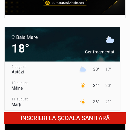
Baia Mare
18°
Cer fragmentat
9 august
30°
17°
Astăzi
10 august
34°
20°
Mâine
11 august
36°
21°
Marți
12 august
ÎNSCRIERI LA ȘCOALA SANITARĂ
32°
18°
Miercuri