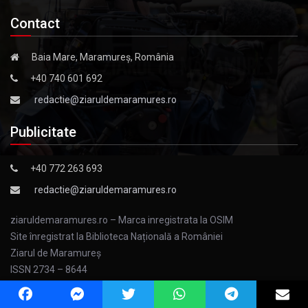
Contact
Baia Mare, Maramureș, România
+40 740 601 692
redactie@ziaruldemaramures.ro
Publicitate
+40 772 263 693
redactie@ziaruldemaramures.ro
ziaruldemaramures.ro – Marca inregistrata la OSIM
Site înregistrat la Biblioteca Națională a României
Ziarul de Maramureş
ISSN 2734 – 8644
ISSN – L 2734 – 8644