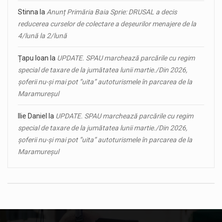
Stinna
la
Anunț Primăria Baia Sprie: DRUSAL a decis
reducerea curselor de colectare a deșeurilor menajere de la
4/lună la 2/lună
Țapu Ioan
la
UPDATE. SPAU marchează parcările cu regim
special de taxare de la jumătatea lunii martie./Din 2026,
șoferii nu-și mai pot ”uita” autoturismele în parcarea de la
Maramureșul
Ilie Daniel
la
UPDATE. SPAU marchează parcările cu regim
special de taxare de la jumătatea lunii martie./Din 2026,
șoferii nu-și mai pot ”uita” autoturismele în parcarea de la
Maramureșul