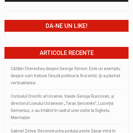
DA-NE UN LIKE!
ARTICOLE RECENTE
Cătălin Cherecheș despre George Simion: Este un exemplu
despre cum trebuie făcută politica la firul ierbii. Și-a păstrat
verticalitatea
Consulul Onorific al Ucrainei, Vasile-Serioja Ruscovan, și
directorul Liceului Ucrainean „Taras Șevcenko”, Lucreția
Semeniuc, s-au întâlnit în cadrul unei vizite la Sighetu
Marmației
Gabriel Zetea: Reconstrucția podului peste Săsar intră în