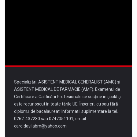
13 august
33°
17°
Joi
14 august
33°
17°
Vineri
15 august
34°
19°
Sâmbătă
Specializări: ASISTENT MEDICAL GENERALIST (AMG) și
ASISTENT MEDICAL DE FARMACIE (AMF). Examenul de
Certificare a Calificării Profesionale se susține în școlă și
este recunoscut în toate tările UE. Înscrieri, cu sau fără
diplomă de bacalaureat! Informații suplimentare la tel.
0262-437230 sau 0747051101, email:
caroldavilabm@yahoo.com
.