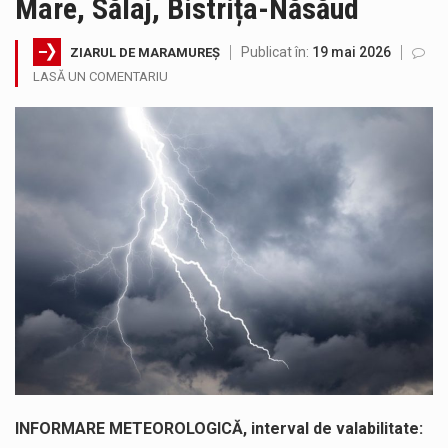
Mare, Sălaj, Bistrița-Năsăud
Municipiul Baia Mare, prin Serviciul Public Comunitar Local de Evidență a Persoanelor - Serviciul Evidența Persoanelor, îi informează pe cetățenii…
Publicat în:
19 mai 2026
ZIARUL DE MARAMUREȘ
Tot mai multi băimăreni semnalează prezența cersetorilor de etnie romă pe raza municipiului. Orasul este la propriu impânzit de ei…
LASĂ UN COMENTARIU
Fostul deputat si primar Cătălin Cherecheș a fost invitat la Horia Nasra Show unde a sustinut o dezbatere pe teme…
Liceul Ucrainean „Taras Șevcenko” din Sighetu Marmației, singurul liceu din România cu predare în limba ucraineană, are potențialul de a-și…
Proiectul pentru reconstrucția definitivă a podului peste râul Săsar din Baia Mare avansează într-o nouă etapă concretă. După asigurarea finanțării…
COD GALBEN. Interval de valabilitate: 07 august, ora 12.00 – 07 august, ora 23.00 / Fenomene vizate: instabilitate atmosferică, intensificări…
INFORMARE METEOROLOGICĂ, interval de valabilitate: