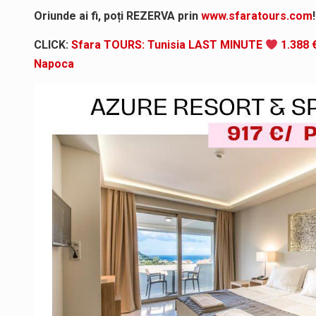
Oriunde ai fi, poți REZERVA prin
www.sfaratours.com
!
CLICK:
Sfara TOURS: Tunisia LAST MINUTE
1.388 €
Napoca