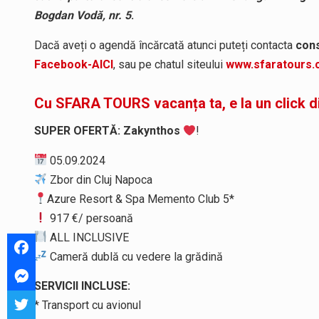
Bogdan Vodă, nr. 5
.
Dacă aveți o agendă încărcată atunci puteți contacta
cons
Facebook-AICI
, sau pe chatul siteului
www.sfaratours
Cu SFARA TOURS vacanța ta, e la un click d
SUPER OFERTĂ: Zakynthos
!
05.09.2024
Zbor din Cluj Napoca
Azure Resort & Spa Memento Club 5*
917 €/ persoană
ALL INCLUSIVE
Cameră dublă cu vedere la grădină
SERVICII INCLUSE:
* Transport cu avionul