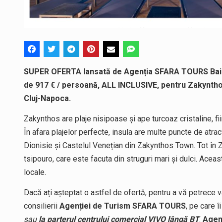
SUPER OFERTA lansată de Agenția SFARA TOURS Baia M
de 917 € / persoană, ALL INCLUSIVE, pentru Zakyntho
Cluj-Napoca.
Zakynthos are plaje nisipoase și ape turcoaz cristaline, fi
În afara plajelor perfecte, insula are multe puncte de atra
Dionisie și Castelul Venețian din Zakynthos Town. Tot î
tsipouro, care este facuta din struguri mari și dulci. Acea
locale.
Dacă ați așteptat o astfel de ofertă, pentru a vă petrece va
consilierii
Agenției de Turism SFARA TOURS
, pe care î
sau
la parterul centrului comercial VIVO lângă BT
.
Agen