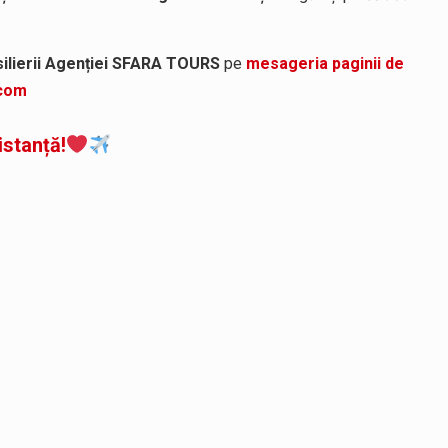
ilierii Agenției SFARA TOURS
pe
mesageria paginii de
.com
istanță!