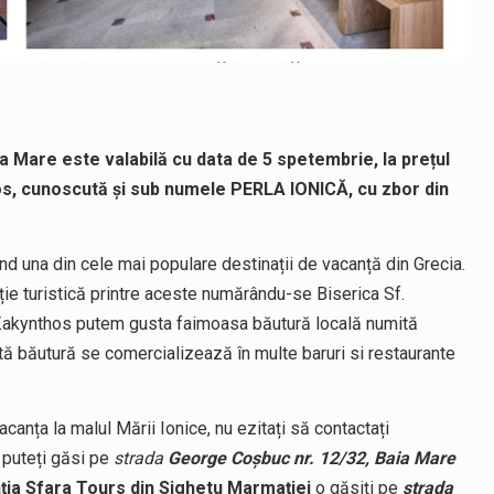
are este valabilă cu data de 5 spetembrie, la prețul
s, cunoscută și sub numele PERLA IONICĂ, cu zbor din
ind una din cele mai populare destinații de vacanță din Grecia.
cție turistică printre aceste numărându-se Biserica Sf.
n Zakynthos putem gusta faimoasa băutură locală numită
stă băutură se comercializează în multe baruri si restaurante
canța la malul Mării Ionice, nu ezitați să contactați
i puteți găsi pe
strada
George Coșbuc nr. 12/32, Baia Mare
ția Sfara Tours din Sighetu Marmației
o găsiți pe
strada