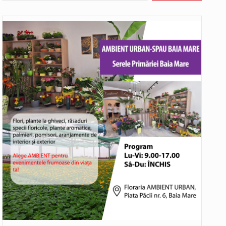
Noile statii de călători, achizitionate la preț de garsonieră per bucată, dezamăgesc total cetățenii care folosesc mijloacele de transport în…
Municipiul Baia Mare, prin Serviciul Public Comunitar Local de Evidență a Persoanelor - Serviciul Evidența Persoanelor, îi informează pe cetățenii…
asul este la propriu impânzit de ei…
o dezbatere pe teme…
Liceul Ucrainean „Taras Șevcenko” din Sighetu Marmației, singurul liceu din România cu predare în limba ucraineană, are potențialul de a-și…
Proiectul pentru reconstrucția definitivă a podului peste râul Săsar din Baia Mare avansează într-o nouă etapă concretă. După asigurarea finanțării…
COD GALBEN. Interval de valabilitate: 07 august, ora 12.00 – 07 august, ora 23.00 / Fenomene vizate: instabilitate atmosferică, intensificări…