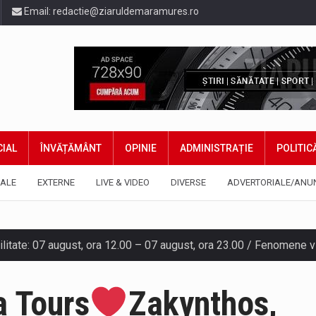
Email:
redactie@ziaruldemaramures.ro
IAL
ÎNVĂȚĂMÂNT
OPINIE
ADMINISTRAȚIE
POLITIC
ALE
EXTERNE
LIVE & VIDEO
DIVERSE
ADVERTORIALE/ANU
gia națională pentru conservarea biodiversității a fost din nou dez
TEAZU din fața Jandarmeriei Maramures a ajuns să fie zilele acest
 Tours
Zakynthos,