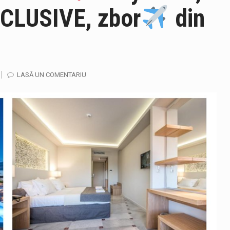
NCLUSIVE, zbor
din
ază prezența cersetorilor de etnie romă pe raza municipiului. Or
LASĂ UN COMENTARIU
in Cherecheș a fost invitat la Horia Nasra Show unde a sustinut 