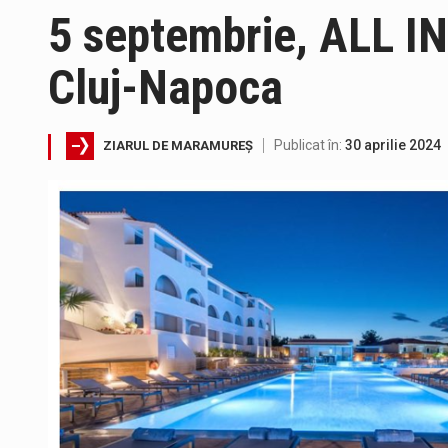
5 septembrie, ALL I
Cluj-Napoca
Tot mai multi băimăreni semnale
Publicat în:
30 aprilie 2024
ZIARUL DE MARAMUREȘ
Fostul deputat si primar Cătăl