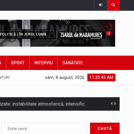
Ă
SPORT
INTERVIU
SĂNĂTATE
sâm, 8 august, 2026
11:20:48 AM
NTURI
bătut ieri și în final adoptat de…
ea mărul discordiei între administrații.…
Biroul Parlamentar al Senatorului Cristian-Augustin Niculescu-Țâgârlaș a organizat dezbaterea publică cu tema „Noile reguli pentru construcții și prosumatori” având ca…