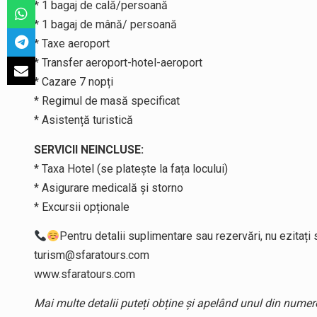
* 1 bagaj de cală/persoană
* 1 bagaj de mână/ persoană
* Taxe aeroport
* Transfer aeroport-hotel-aeroport
* Cazare 7 nopți
* Regimul de masă specificat
* Asistență turistică
SERVICII NEINCLUSE:
* Taxa Hotel (se platește la fața locului)
* Asigurare medicală și storno
* Excursii opționale
Pentru detalii suplimentare sau rezervări, nu ezitați
turism@sfaratours.com
www.sfaratours.com
Mai multe detalii puteți obține și apelând unul din numer