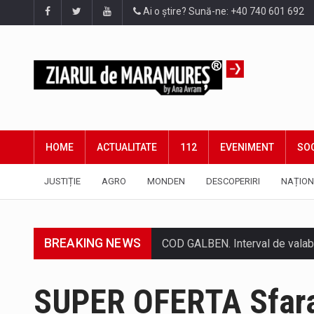
Ai o știre? Sună-ne: +40 740 601 692
HOME
ACTUALITATE
112
EVENIMENT
SOC
JUSTIȚIE
AGRO
MONDEN
DESCOPERIRI
NAȚION
BREAKING NEWS
Proiectul de lege privind Strate
Pe scurt. Statuia lui PINTEA VI
SUPER OFERTA Sfara