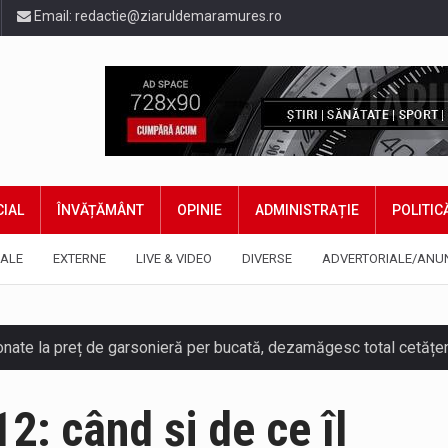
Email:
redactie@ziaruldemaramures.ro
IAL
ÎNVĂȚĂMÂNT
OPINIE
ADMINISTRAȚIE
POLITIC
ALE
EXTERNE
LIVE & VIDEO
DIVERSE
ADVERTORIALE/ANU
2: când și de ce îl
ază prezența cersetorilor de etnie romă pe raza municipiului. Or