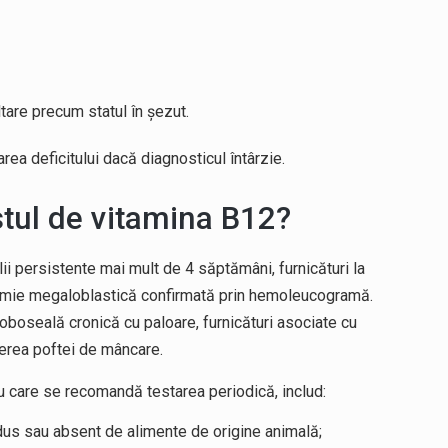
ltare precum statul în șezut.
ea deficitului dacă diagnosticul întârzie.
tul de vitamina B12?
i persistente mai mult de 4 săptămâni, furnicături la
anemie megaloblastică confirmată prin hemoleucogramă.
boseală cronică cu paloare, furnicături asociate cu
derea poftei de mâncare.
ru care se recomandă testarea periodică, includ:
edus sau absent de alimente de origine animală;