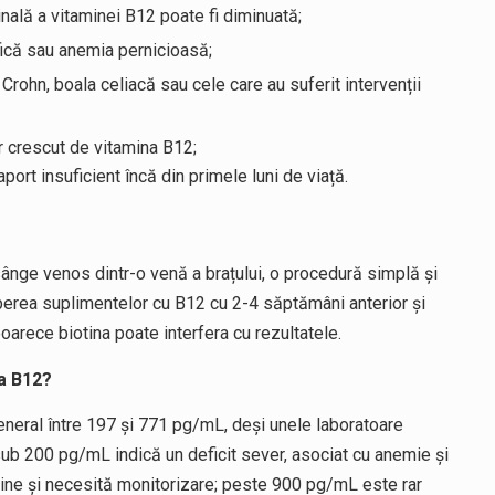
tinală a vitaminei B12 poate fi diminuată;
fică sau anemia pernicioasă;
a Crohn, boala celiacă sau cele care au suferit intervenții
r crescut de vitamina B12;
aport insuficient încă din primele luni de viață.
ânge venos dintr-o venă a brațului, o procedură simplă și
perea suplimentelor cu B12 cu 2-4 săptămâni anterior și
arece biotina poate interfera cu rezultatele.
na B12?
eneral între 197 și 771 pg/mL, deși unele laboratoare
b 200 pg/mL indică un deficit sever, asociat cu anemie și
ne și necesită monitorizare; peste 900 pg/mL este rar