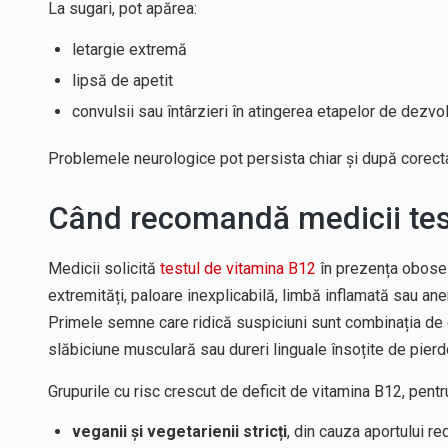
La sugari, pot apărea:
letargie extremă
lipsă de apetit
convulsii sau întârzieri în atingerea etapelor de dezvo
Problemele neurologice pot persista chiar și după corectar
Când recomandă medicii tes
Medicii solicită
testul de vitamina B12
în prezența oboseli
extremități, paloare inexplicabilă, limbă inflamată sau 
Primele semne care ridică suspiciuni sunt combinația de o
slăbiciune musculară sau dureri linguale însoțite de pier
Grupurile cu risc crescut de deficit de vitamina B12, pent
veganii și vegetarienii stricți
, din cauza aportului r