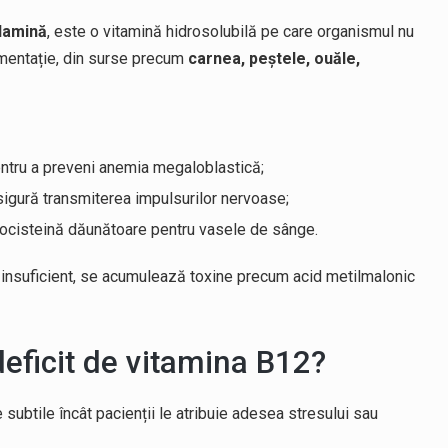
lamină
, este o vitamină hidrosolubilă pe care organismul nu
imentație, din surse precum
carnea, peștele, ouăle,
entru a preveni anemia megaloblastică;
asigură transmiterea impulsurilor nervoase;
mocisteină dăunătoare pentru vasele de sânge.
e insuficient, se acumulează toxine precum acid metilmalonic
eficit de vitamina B12?
 subtile încât pacienții le atribuie adesea stresului sau