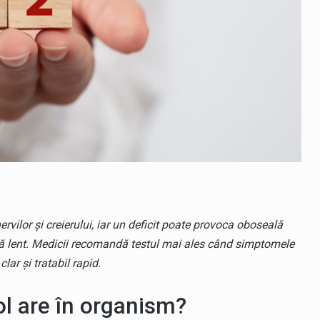
vilor și creierului, iar un deficit poate provoca oboseală
ză lent. Medicii recomandă testul mai ales când simptomele
lar și tratabil rapid.
ol are în organism?