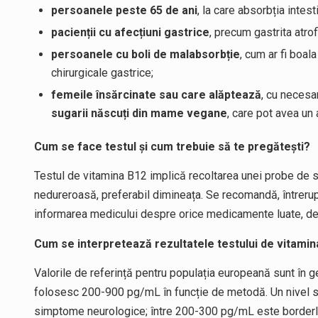
persoanele peste 65 de ani
, la care absorbția intes
pacienții cu afecțiuni gastrice
, precum gastrita atro
persoanele cu boli de malabsorbție
, cum ar fi boal
chirurgicale gastrice;
femeile însărcinate sau care alăptează
, cu necesa
sugarii născuți din mame vegane
, care pot avea un 
Cum se face testul și cum trebuie să te pregătești?
Testul de vitamina B12 implică recoltarea unei probe de s
nedureroasă, preferabil dimineața. Se recomandă, întreru
informarea medicului despre orice medicamente luate, deo
Cum se interpretează rezultatele testului de vitami
Valorile de referință pentru populația europeană sunt în g
folosesc 200-900 pg/mL în funcție de metodă. Un nivel su
simptome neurologice; între 200-300 pg/mL este borderli