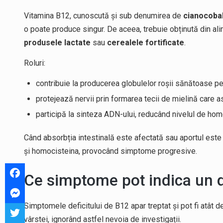
Vitamina B12, cunoscută și sub denumirea de
cianocoba
o poate produce singur. De aceea, trebuie obținută din al
produsele lactate
sau
cerealele fortificate
.
Roluri:
contribuie la producerea globulelor roșii sănătoase p
protejează nervii prin formarea tecii de mielină care 
participă la sinteza ADN-ului, reducând nivelul de ho
Când absorbția intestinală este afectată sau aportul est
și homocisteina, provocând simptome progresive.​
Ce simptome pot indica un d
Simptomele deficitului de B12 apar treptat și pot fi atât de
vârstei, ignorând astfel nevoia de investigații.