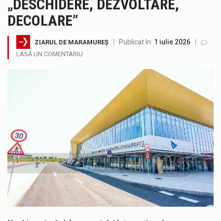
„DESCHIDERE, DEZVOLTARE,
SIMULARE EXERCITIU. Prin Sistemul Unic de Apeluri de Urgență 112 a fost anunțat producerea unui accident rutier cu victime multiple,…
DECOLARE”
Temperaturile ridicate constituie factori agresivi asupra sănătăţii, extrem de nocivi, ce pot deregla echilibrul organismului. Prea multă căldură nu este…
Publicat în:
1 iulie 2026
ZIARUL DE MARAMUREȘ
LASĂ UN COMENTARIU
Directorul OCPI Maramures, Daniela-Onița Ivascu, a venit cu un răspuns pentru cei care s-au intrebat în aceste zile: Dacă aplicațiile…
Testarea independentă a sistemului e-Terra, realizată de STS, DNSC și Cyberint, a mai parcurs o rundă de evaluare. Un număr…
Vremea va fi caniculară. Disconfortul termic va fi accentuat, iar indicele temperatură-umezeală (ITU) va depăși pragul critic de 80 de…
A fost finalizat proiectul care prevede un nou spatiu de joacă pentru copiii din localitatea Tulghieș. Primarul comunei Miresu Mare,…