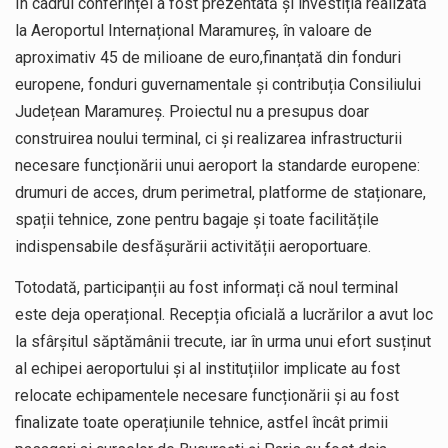
În cadrul conferinței a fost prezentată și investiția realizată
la Aeroportul Internațional Maramureș, în valoare de
aproximativ 45 de milioane de euro,finanțată din fonduri
europene, fonduri guvernamentale și contribuția Consiliului
Județean Maramureș. Proiectul nu a presupus doar
construirea noului terminal, ci și realizarea infrastructurii
necesare funcționării unui aeroport la standarde europene:
drumuri de acces, drum perimetral, platforme de staționare,
spații tehnice, zone pentru bagaje și toate facilitățile
indispensabile desfășurării activității aeroportuare.
Totodată, participanții au fost informați că noul terminal
este deja operațional. Recepția oficială a lucrărilor a avut loc
la sfârșitul săptămânii trecute, iar în urma unui efort susținut
al echipei aeroportului și al instituțiilor implicate au fost
relocate echipamentele necesare funcționării și au fost
finalizate toate operațiunile tehnice, astfel încât primii