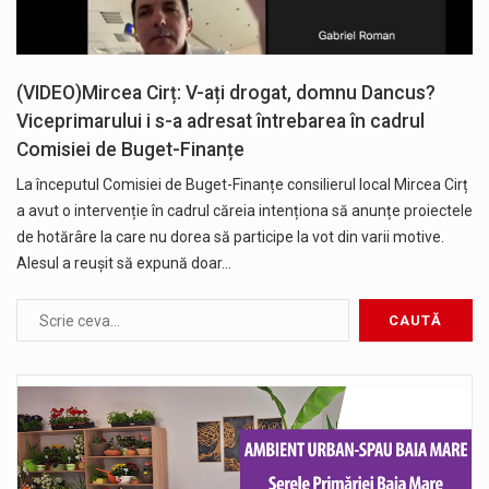
(VIDEO)Mircea Cirț: V-ați drogat, domnu Dancus?
Viceprimarului i s-a adresat întrebarea în cadrul
Comisiei de Buget-Finanțe
La începutul Comisiei de Buget-Finanțe consilierul local Mircea Cirț
a avut o intervenție în cadrul căreia intenționa să anunțe proiectele
de hotărâre la care nu dorea să participe la vot din varii motive.
Alesul a reușit să expună doar…