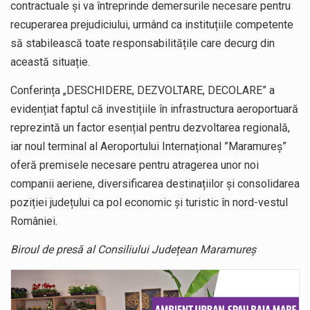
contractuale și va întreprinde demersurile necesare pentru
recuperarea prejudiciului, urmând ca instituțiile competente
să stabilească toate responsabilitățile care decurg din
această situație.
Conferința „DESCHIDERE, DEZVOLTARE, DECOLARE” a
evidențiat faptul că investițiile în infrastructura aeroportuară
reprezintă un factor esențial pentru dezvoltarea regională,
iar noul terminal al Aeroportului Internațional ”Maramureș”
oferă premisele necesare pentru atragerea unor noi
companii aeriene, diversificarea destinațiilor și consolidarea
poziției județului ca pol economic și turistic în nord-vestul
României.
Biroul de presă al Consiliului Județean Maramureș