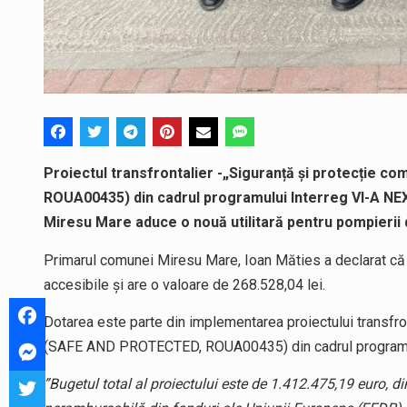
Proiectul transfrontalier -„Siguranță și protecție c
ROUA00435) din cadrul programului Interreg VI-A N
Miresu Mare aduce o nouă utilitară pentru pompierii d
Primarul comunei Miresu Mare, Ioan Măties a declarat că a
accesibile și are o valoare de 268.528,04 lei.
Dotarea este parte din implementarea proiectului transfron
(SAFE AND PROTECTED, ROUA00435) din cadrul programu
”Bugetul total al proiectului este de 1.412.475,19 euro, d