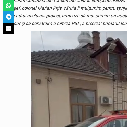
nerambursabilă din fonduri ale Uniunii Europene (FEDR). L
șef, colonel Marian Pițiș, căruia îi mulțumim pentru sprij
cadrul aceluiași proiect, urmează să mai primim un tractor 
dar și să construim o remiză PSI”, a precizat primarul Io