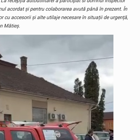
a recepția autoutilitarei a participat si domnul inspector
inul acordat și pentru colaborarea avută până în prezent. În
cu accesorii și alte utilaje necesare în situații de urgență,
an Mătieș.