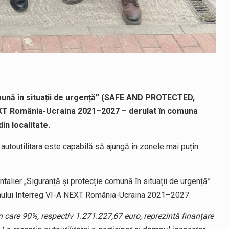
omună în situații de urgență” (SAFE AND PROTECTED,
EXT România-Ucraina 2021–2027 – derulat în comuna
in localitate.
utoutilitara este capabilă să ajungă în zonele mai puțin
talier „Siguranță și protecție comună în situații de urgență”
lui Interreg VI-A NEXT România-Ucraina 2021–2027.
in care 90%, respectiv 1.271.227,67 euro, reprezintă finanțare