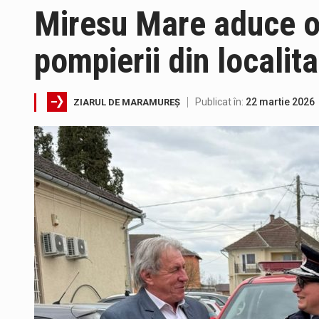
Miresu Mare aduce o 
Interval de valabilitate: 05 au
pompierii din localit
SIMULARE EXERCITIU. Prin Siste
Publicat în:
22 martie 2026
ZIARUL DE MARAMUREȘ
Directorul OCPI Maramures, Dani
Testarea independentă a sistem
Vremea va fi caniculară. Discon