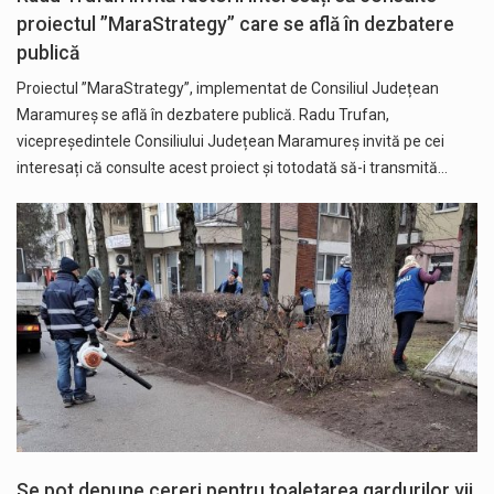
proiectul ”MaraStrategy” care se află în dezbatere
publică
Proiectul ”MaraStrategy”, implementat de Consiliul Județean
Maramureș se află în dezbatere publică. Radu Trufan,
vicepreședintele Consiliului Județean Maramureș invită pe cei
interesați că consulte acest proiect și totodată să-i transmită…
Se pot depune cereri pentru toaletarea gardurilor vii