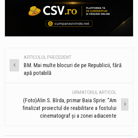
ARTICOLUL PRECEDENT
Post
BM. Mai multe blocuri de pe Republicii, fără
navigation
apă potabilă
URMATORUL ARTICOL
(Foto)Alin S. Bîrda, primar Baia Sprie: ”Am
finalizat proiectul de reabilitare a fostului
cinematograf și a zonei adiacente