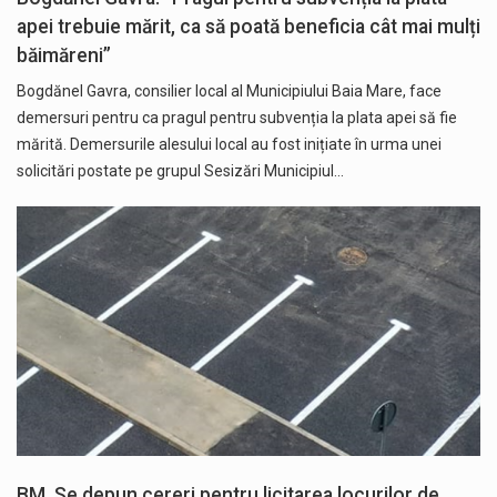
apei trebuie mărit, ca să poată beneficia cât mai mulți
băimăreni”
Bogdănel Gavra, consilier local al Municipiului Baia Mare, face
demersuri pentru ca pragul pentru subvenția la plata apei să fie
mărită. Demersurile alesului local au fost inițiate în urma unei
solicitări postate pe grupul Sesizări Municipiul…
BM. Se depun cereri pentru licitarea locurilor de