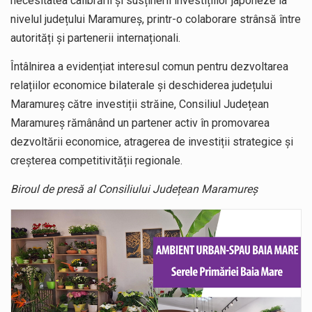
necesitatea calibrării și susținerii investițiilor japoneze la
nivelul județului Maramureș, printr-o colaborare strânsă între
autorități și partenerii internaționali.
Întâlnirea a evidențiat interesul comun pentru dezvoltarea
relațiilor economice bilaterale și deschiderea județului
Maramureș către investiții străine, Consiliul Județean
Maramureș rămânând un partener activ în promovarea
dezvoltării economice, atragerea de investiții strategice și
creșterea competitivității regionale.
Biroul de presă al Consiliului Județean Maramureș