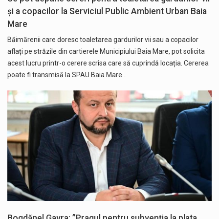
și a copacilor la Serviciul Public Ambient Urban Baia
Mare
Băimărenii care doresc toaletarea gardurilor vii sau a copacilor
aflați pe străzile din cartierele Municipiului Baia Mare, pot solicita
acest lucru printr-o cerere scrisa care să cuprindă locația. Cererea
poate fi transmisă la SPAU Baia Mare…
Bogdănel Gavra: ”Pragul pentru subvenția la plata