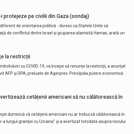
 protejeze pe civilii din Gaza (sondaj)
diferent de orientarea politică - doresc ca Statele Unite să
 faţă de conflictul dintre Israel şi gruparea islamistă Hamas, arată un
 la restricții
mbolnăviri cu COVID-19, va începe să renunţe la restricţii, a anunţat
ivit AFP şi DPA, preluate de Agerpres. Principala putere economică
vertizează cetățenii americani să nu călătorească în
at duminică că cetăţenii americani nu ar trebui să călătorească în
-a lungul graniţei cu Ucraina" şi a avertizat totodată asupra riscului