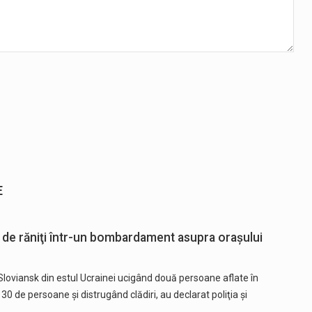
E
0 de răniţi într-un bombardament asupra oraşului
 Sloviansk din estul Ucrainei ucigând două persoane aflate în
30 de persoane şi distrugând clădiri, au declarat poliţia şi