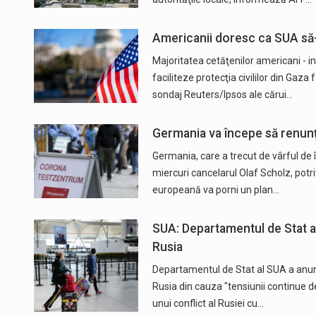
Americanii doresc ca SUA să-i
Majoritatea cetăţenilor americani - in
faciliteze protecţia civililor din Gaza
sondaj Reuters/Ipsos ale cărui…
Germania va începe să renunțe
Germania, care a trecut de vârful de î
miercuri cancelarul Olaf Scholz, potr
europeană va porni un plan…
SUA: Departamentul de Stat a
Rusia
Departamentul de Stat al SUA a anunţ
Rusia din cauza "tensiunii continue de
unui conflict al Rusiei cu…