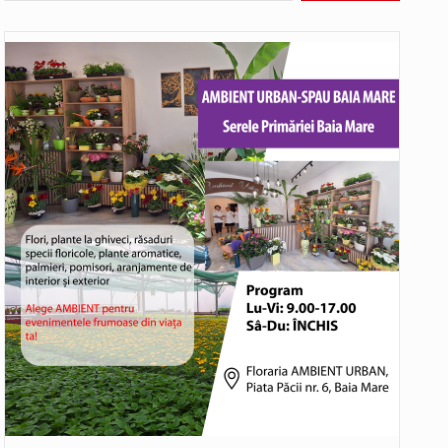
Având în vedere avertizarea meteorologică Cod Roșu emisă de Administrația Națională de Meteorologie, care vizează județul Maramureș și anunță val…
Senator PSD Maramures, Sorin Vlasin: Amendamentele PSD privind centralele pe cărbune reglementează un principiu de bun-simț: nu desființăm nimic fără…
orizată mai mare de 7,5 t au…
În cadrul lucrărilor de repoziționare și modernizare la rețeaua de distribuție a apei potabile, pentru îmbunătățirea serviciilor furnizate utilizatorilor noștri,…
ante…
ldură, caniculă, temperaturi extreme,…
ui accident rutier cu victime multiple,…