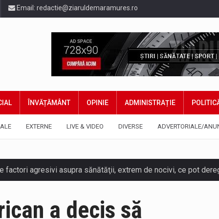
Email:
redactie@ziaruldemaramures.ro
IAL
ÎNVĂȚĂMÂNT
OPINIE
ADMINISTRAȚIE
POLITIC
ALE
EXTERNE
LIVE & VIDEO
DIVERSE
ADVERTORIALE/ANU
ican a decis să