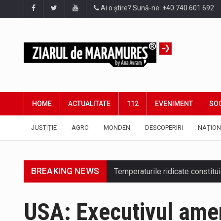
Ai o știre? Sună-ne: +40 740 601 692
HOME
ACTUALITATE
112
EVENIMENT
SOC
JUSTIȚIE
AGRO
MONDEN
DESCOPERIRI
NAȚION
BREAKING NEWS
USA: Executivul amer