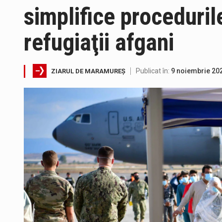
simplifice proceduril
refugiaţii afgani
Miercuri, 05.08.2026, în interv
Publicat în:
9 noiembrie 20
ZIARUL DE MARAMUREȘ
Suntem în plină vară și nimic n
Interval de valabilitate: 05 au
SIMULARE EXERCITIU. Prin Siste