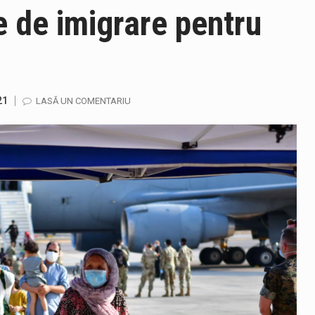
e de imigrare pentru
alul orar 12:00 – 20:00, autovehiculele cu masa totală maximă aut
21
LASĂ UN COMENTARIU
u e mai frumos decat să ai locuința plină de flori proaspete și pl
gust, ora 10.00 – 09 august, ora 10.00 /Fenomene vizate: val de că
mul Unic de Apeluri de Urgență 112 a fost anunțat producerea un