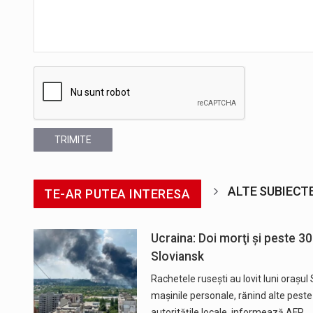
TRIMITE
ALTE SUBIECT
TE-AR PUTEA INTERESA
Ucraina: Doi morţi şi peste 3
Sloviansk
Rachetele ruseşti au lovit luni oraşul
maşinile personale, rănind alte peste 
autorităţile locale, informează AFP…