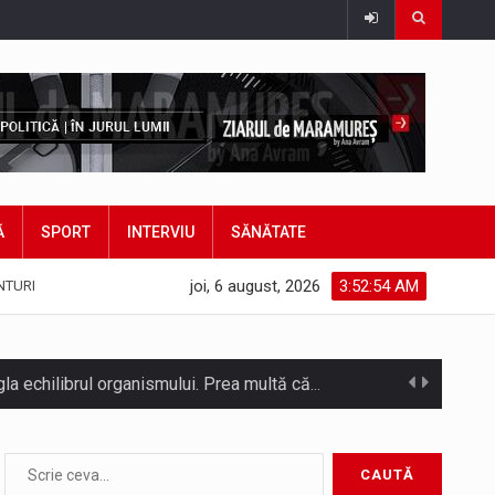
Ă
SPORT
INTERVIU
SĂNĂTATE
joi, 6 august, 2026
3:52:56 AM
NTURI
Temperaturile ridicate constituie factori agresivi asupra sănătăţii, extrem de nocivi, ce pot deregla echilibrul organismului. Prea multă căldură nu este…
SC VITAL SA: Întreruperea furnizării apei potabile în următoarele zone este consecința unor avarii. Ne cerem scuze pentru aceste incidente…
Consiliul Județean Maramureș, în parteneriat cu Agenția de Dezvoltare Regională Nord-Vest, a organizat marți, 4 august 2026, sesiunea județeană a…