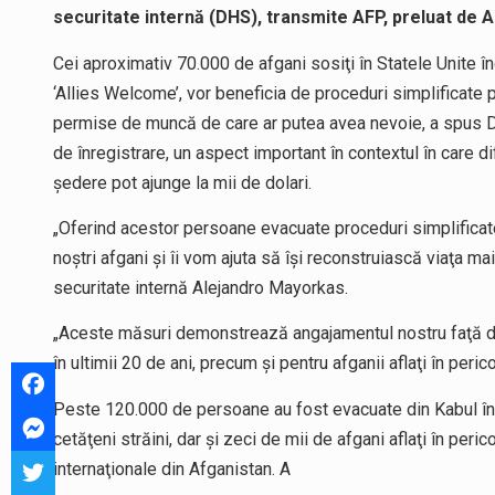
securitate internă (DHS), transmite AFP, preluat de 
Cei aproximativ 70.000 de afgani sosiţi în Statele Unite 
‘Allies Welcome’, vor beneficia de proceduri simplificate 
permise de muncă de care ar putea avea nevoie, a spus DH
de înregistrare, un aspect important în contextul în care d
şedere pot ajunge la mii de dolari.
„Oferind acestor persoane evacuate proceduri simplificate 
noştri afgani şi îi vom ajuta să îşi reconstruiască viaţa m
securitate internă Alejandro Mayorkas.
„Aceste măsuri demonstrează angajamentul nostru faţă de a
în ultimii 20 de ani, precum şi pentru afganii aflaţi în perico
Peste 120.000 de persoane au fost evacuate din Kabul în 
cetăţeni străini, dar şi zeci de mii de afgani aflaţi în peric
internaţionale din Afganistan. A