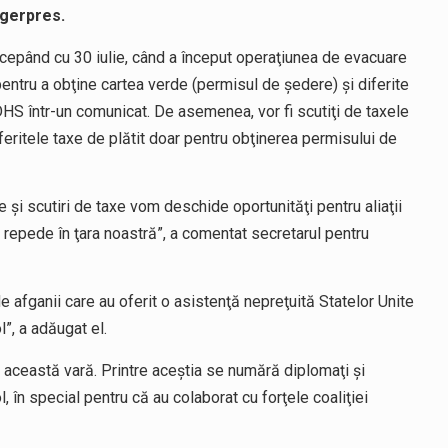
Agerpres.
începând cu 30 iulie, când a început operaţiunea de evacuare
pentru a obţine cartea verde (permisul de şedere) şi diferite
S într-un comunicat. De asemenea, vor fi scutiţi de taxele
iferitele taxe de plătit doar pentru obţinerea permisului de
şi scutiri de taxe vom deschide oportunităţi pentru aliaţii
ai repede în ţara noastră”, a comentat secretarul pentru
fganii care au oferit o asistenţă nepreţuită Statelor Unite
l”, a adăugat el.
această vară. Printre aceştia se numără diplomaţi şi
ol, în special pentru că au colaborat cu forţele coaliţiei