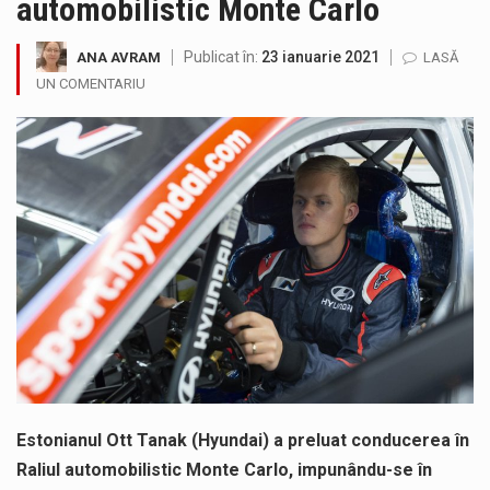
automobilistic Monte Carlo
Municipiul Baia Mare, prin Serviciul Public Comunitar Local de Evidență a Persoanelor - Serviciul Evidența Persoanelor, îi informează pe cetățenii…
Publicat în:
23 ianuarie 2021
ANA AVRAM
LASĂ
Tot mai multi băimăreni semnalează prezența cersetorilor de etnie romă pe raza municipiului. Orasul este la propriu impânzit de ei…
UN COMENTARIU
Fostul deputat si primar Cătălin Cherecheș a fost invitat la Horia Nasra Show unde a sustinut o dezbatere pe teme…
Liceul Ucrainean „Taras Șevcenko” din Sighetu Marmației, singurul liceu din România cu predare în limba ucraineană, are potențialul de a-și…
Proiectul pentru reconstrucția definitivă a podului peste râul Săsar din Baia Mare avansează într-o nouă etapă concretă. După asigurarea finanțării…
COD GALBEN. Interval de valabilitate: 07 august, ora 12.00 – 07 august, ora 23.00 / Fenomene vizate: instabilitate atmosferică, intensificări…
Estonianul Ott Tanak (Hyundai) a preluat conducerea în
Raliul automobilistic Monte Carlo, impunându-se în