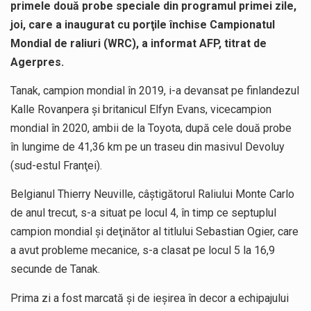
primele două probe speciale din programul primei zile,
joi, care a inaugurat cu porţile închise Campionatul
Mondial de raliuri (WRC), a informat AFP, titrat de
Agerpres.
Tanak, campion mondial în 2019, i-a devansat pe finlandezul
Kalle Rovanpera şi britanicul Elfyn Evans, vicecampion
mondial în 2020, ambii de la Toyota, după cele două probe
în lungime de 41,36 km pe un traseu din masivul Devoluy
(sud-estul Franţei).
Belgianul Thierry Neuville, câştigătorul Raliului Monte Carlo
de anul trecut, s-a situat pe locul 4, în timp ce septuplul
campion mondial şi deţinător al titlului Sebastian Ogier, care
a avut probleme mecanice, s-a clasat pe locul 5 la 16,9
secunde de Tanak.
Prima zi a fost marcată şi de ieşirea în decor a echipajului