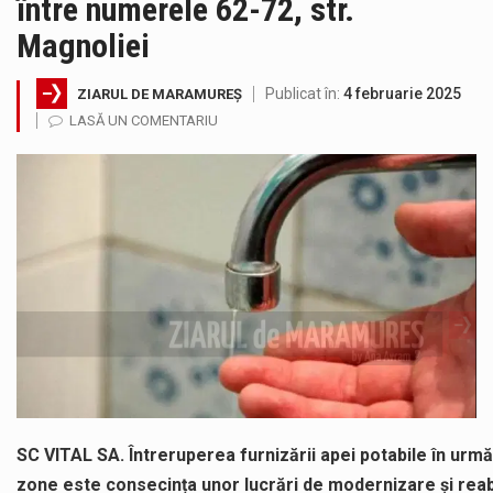
între numerele 62-72, str.
Noile statii de călători, achizitionate la preț de garsonieră per bucată, dezamăgesc total cetățenii care folosesc mijloacele de transport în…
Magnoliei
Municipiul Baia Mare, prin Serviciul Public Comunitar Local de Evidență a Persoanelor - Serviciul Evidența Persoanelor, îi informează pe cetățenii…
Publicat în:
4 februarie 2025
ZIARUL DE MARAMUREȘ
LASĂ UN COMENTARIU
Fostul deputat si primar Cătălin Cherecheș a fost invitat la Horia Nasra Show unde a sustinut o dezbatere pe teme…
Pompierii militari si un echipaj SMURD au intervenit in aceasta dimineata la degajarea unei persoane care a fost găsită spânzurată…
Liceul Ucrainean „Taras Șevcenko” din Sighetu Marmației, singurul liceu din România cu predare în limba ucraineană, are potențialul de a-și…
Proiectul pentru reconstrucția definitivă a podului peste râul Săsar din Baia Mare avansează într-o nouă etapă concretă. După asigurarea finanțării…
SC VITAL SA. Întreruperea furnizării apei potabile în urm
zone este consecința unor lucrări de modernizare și reabi