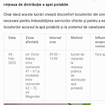
rețeaua de distribuție a apei potabile.
Chiar dacă aceste lucrări crează disconfort locuitorilor din zon
necesare pentru îmbunătățirea serviciilor oferite și pentru a a
locuitorilor accesul la apă potabilă și la sistemul de canalizare
Data
Zona
Interval
Motivul
Influe
afectată
orar
asupr
consu
04-
str. Victor
09.00 –
lucrări de
fără a
Feb-
Babeș
13.00
reparații
2025
între
la
numerele
rețeaua
41 – 67 și
publică
imobilele
de
între
distribuție
numerele
apă
62 – 72,
potabilă
str.
Magnoliei