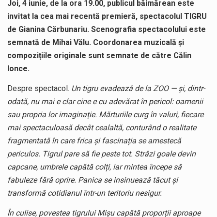
Joi, 4 iunie, de la ora 19.00, publicul băimărean este
invitat la cea mai recentă premieră, spectacolul TIGRU
de Gianina Cărbunariu. Scenografia spectacolului este
semnată de Mihai Vălu. Coordonarea muzicală și
compozițiile originale sunt semnate de către Călin
Ionce.
Despre spectacol.
Un tigru evadează de la ZOO — și, dintr-
odată, nu mai e clar cine e cu adevărat în pericol: oamenii
sau propria lor imaginație. Mărturiile curg în valuri, fiecare
mai spectaculoasă decât cealaltă, conturând o realitate
fragmentată în care frica și fascinația se amestecă
periculos. Tigrul pare să fie peste tot. Străzi goale devin
capcane, umbrele capătă colți, iar mintea începe să
fabuleze fără oprire. Panica se insinuează tăcut și
transformă cotidianul într-un teritoriu nesigur.
În culise, povestea tigrului Mișu capătă proporții aproape