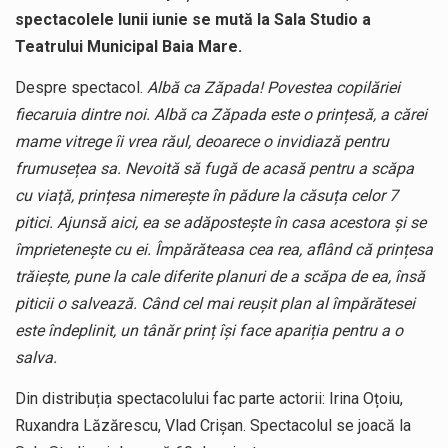
spectacolele lunii iunie se mută la Sala Studio a
Teatrului Municipal Baia Mare.
Despre spectacol.
Albă ca Zăpada! Povestea copilăriei
fiecaruia dintre noi. Albă ca Zăpada este o prințesă, a cărei
mame vitrege îi vrea răul, deoarece o invidiază pentru
frumusețea sa. Nevoită să fugă de acasă pentru a scăpa
cu viață, prințesa nimerește în pădure la căsuța celor 7
pitici. Ajunsă aici, ea se adăpostește în casa acestora și se
împrietenește cu ei. Împărăteasa cea rea, aflând că prințesa
trăiește, pune la cale diferite planuri de a scăpa de ea, însă
piticii o salvează. Când cel mai reușit plan al împărătesei
este îndeplinit, un tânăr prinț își face apariția pentru a o
salva.
Din distribuția spectacolului fac parte actorii: Irina Oțoiu,
Ruxandra Lăzărescu, Vlad Crișan. Spectacolul se joacă la