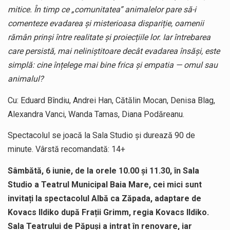
mitice. În timp ce „comunitatea” animalelor pare să-i
comenteze evadarea și misterioasa dispariție, oamenii
rămân prinși între realitate și proiecțiile lor. Iar întrebarea
care persistă, mai neliniștitoare decât evadarea însăși, este
simplă: cine înțelege mai bine frica și empatia — omul sau
animalul?
Cu: Eduard Bîndiu, Andrei Han, Cătălin Mocan, Denisa Blag,
Alexandra Vanci, Wanda Tamas, Diana Podăreanu.
Spectacolul se joacă la Sala Studio și durează 90 de
minute. Vârstă recomandată: 14+
Sâmbătă, 6 iunie, de la orele 10.00 și 11.30, în Sala
Studio a Teatrul Municipal Baia Mare, cei mici sunt
invitați la spectacolul Albă ca Zăpada, adaptare de
Kovacs Ildiko după Frații Grimm, regia Kovacs Ildiko.
Sala Teatrului de Păpuși a intrat în renovare, iar