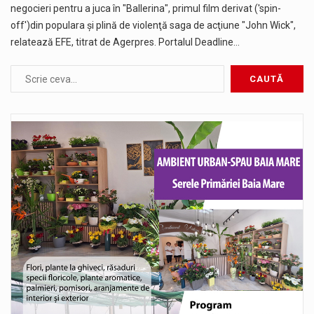
negocieri pentru a juca în "Ballerina", primul film derivat ('spin-
off')din populara şi plină de violenţă saga de acţiune "John Wick",
relatează EFE, titrat de Agerpres. Portalul Deadline…