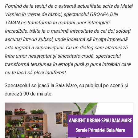
Pornind de la textul de o extremă actualitate, scris de Matei
Vișniec în vreme de război, spectacolul GROAPA DIN
TAVAN ne transformă în martorii unor întâmplări
incredibile, trăite la o maximă intensitate de cei doi soldați
ascunși într-un subsol, unde încearcă să învețe împreună
arta ingrată a supraviețuirii. Cu un dialog care alternează
între umor neașteptat și sinceritate crudă, spectacolul
transformă tensiunea în emoție pură și pune întrebări care
nu te lasă să pleci indiferent.
Spectacolul se joacă la Sala Mare, cu publicul pe scenă și
durează 90 de minute.