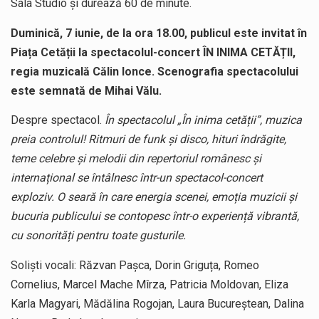
Sala Studio și durează 60 de minute.
Duminică, 7 iunie, de la ora 18.00, publicul este invitat în
Piața Cetății la spectacolul-concert ÎN INIMA CETĂȚII,
regia muzicală Călin Ionce. Scenografia spectacolului
este semnată de Mihai Vălu.
Despre spectacol.
În spectacolul „În inima cetății”, muzica
preia controlul! Ritmuri de funk și disco, hituri îndrăgite,
teme celebre și melodii din repertoriul românesc și
internațional se întâlnesc într-un spectacol-concert
exploziv. O seară în care energia scenei, emoția muzicii și
bucuria publicului se contopesc într-o experiență vibrantă,
cu sonorități pentru toate gusturile.
Soliști vocali: Răzvan Pașca, Dorin Griguța, Romeo
Cornelius, Marcel Mache Mîrza, Patricia Moldovan, Eliza
Karla Magyari, Mădălina Rogojan, Laura Bucureștean, Dalina