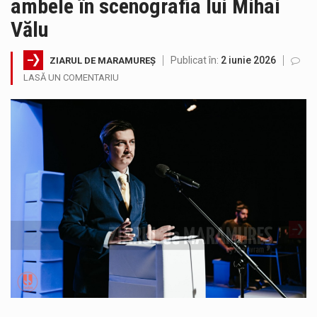
ambele în scenografia lui Mihai
Noile statii de călători, achizitionate la preț de garsonieră per bucată, dezamăgesc total cetățenii care folosesc mijloacele de transport în…
Vălu
Municipiul Baia Mare, prin Serviciul Public Comunitar Local de Evidență a Persoanelor - Serviciul Evidența Persoanelor, îi informează pe cetățenii…
Publicat în:
2 iunie 2026
ZIARUL DE MARAMUREȘ
LASĂ UN COMENTARIU
Fostul deputat si primar Cătălin Cherecheș a fost invitat la Horia Nasra Show unde a sustinut o dezbatere pe teme…
Pompierii militari si un echipaj SMURD au intervenit in aceasta dimineata la degajarea unei persoane care a fost găsită spânzurată…
Liceul Ucrainean „Taras Șevcenko” din Sighetu Marmației, singurul liceu din România cu predare în limba ucraineană, are potențialul de a-și…
Proiectul pentru reconstrucția definitivă a podului peste râul Săsar din Baia Mare avansează într-o nouă etapă concretă. După asigurarea finanțării…