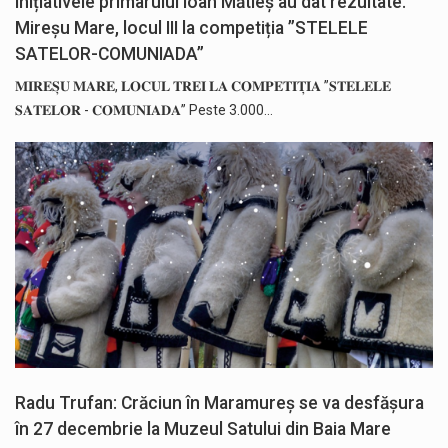
Inițiativele primarului Ioan Mătieș au dat rezultate.
Mireșu Mare, locul III la competiția ”STELELE
SATELOR-COMUNIADA”
𝐌𝐈𝐑𝐄𝐒̦𝐔 𝐌𝐀𝐑𝐄, 𝐋𝐎𝐂𝐔𝐋 𝐓𝐑𝐄𝐈 𝐋𝐀 𝐂𝐎𝐌𝐏𝐄𝐓𝐈𝐓̦𝐈𝐀 ”𝐒𝐓𝐄𝐋𝐄𝐋𝐄
𝐒𝐀𝐓𝐄𝐋𝐎𝐑 - 𝐂𝐎𝐌𝐔𝐍𝐈𝐀𝐃𝐀” Peste 3.000…
Radu Trufan: Crăciun în Maramureș se va desfășura
în 27 decembrie la Muzeul Satului din Baia Mare