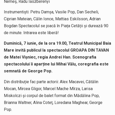
Nemeș, Radu Iaszberenyi
Instrumentiști: Petru Damșa, Vasile Pop, Dan Secheli,
Ciprian Mateian, Călin Ionce, Mattias Eskilsson, Adrian
Bogdan Spectacolul se joacă în Piața Cetății și durează 90
de minute. Intrarea este liberă!
Duminică, 7 iunie, de la ora 19.00, Teatrul Municipal Baia
Mare invită publicul la spectacolul GROAPA DIN TAVAN
de Matei Vișniec, regia Andrei Han. Scenografia
spectacolului îi aparține lui Mihai Vălu, coregrafia este
semnată de George Pop.
Din distribuție fac parte actorii: Alex Macavei, Cătălin
Mocan, Mircea Gligor, Marcel Mache Mîrza, Larisa
Miskolczi și corpul de balet format din Mădălina Pop,
Brianna Waltner, Alina Coteț, Loredana Maghear, George
Pop.