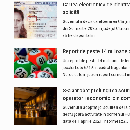
Cartea electronică de identit
solicită
Guvernul a decis ca eliberarea Cărții E
din 20 martie 2025, în județul Cluj,
să fie disponibil în…
Report de peste 14 milioane d
Un report de peste 14 milioane de lei
jocului Loto 6/49, în cadrul tragerilo
Noroc este în joc un report cumulat î
S-a aprobat prelungirea scutir
operatorii economici din d
Guvernul a adoptat joi scutirea de la 
desfăşoară activitate în domeniul HO
data de 1 aprilie 2021, informează…