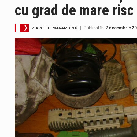
cu grad de mare risc
Directorul OCPI Maramures, Dani
Publicat în:
7 decembrie 2
ZIARUL DE MARAMUREȘ
Testarea independentă a sistem
Vremea va fi caniculară. Discon
A fost finalizat proiectul care
Deputatul AUR de Maramureș, Da