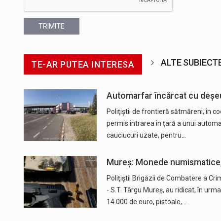
TRIMITE
ALTE SUBIECT
TE-AR PUTEA INTERESA
Automarfar încărcat cu deșeur
Poliţiştii de frontieră sătmăreni, în 
permis intrarea în ţară a unui autom
cauciucuri uzate, pentru…
Mureș: Monede numismatice, ar
Poliţiştii Brigăzii de Combatere a Cri
- S.T. Târgu Mureş, au ridicat, în urm
14.000 de euro, pistoale,…