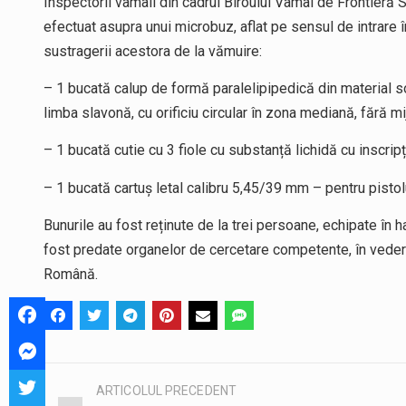
Inspectorii vamali din cadrul Biroului Vamal de Frontieră S
efectuat asupra unui microbuz, aflat pe sensul de intrare î
sustragerii acestora de la vămuire:
– 1 bucată calup de formă paralelipipedică din material soli
limba slavonă, cu orificiu circular în zona mediană, fără m
– 1 bucată cutie cu 3 fiole cu substanță lichidă cu inscripț
– 1 bucată cartuș letal calibru 5,45/39 mm – pentru pistol
Bunurile au fost reținute de la trei persoane, echipate în 
fost predate organelor de cercetare competente, în vedere
Română.
ARTICOLUL PRECEDENT
Post