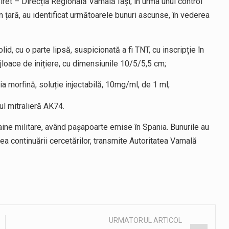
iret – Direcția Regională Vamală Iași, în urma unui control
n țară, au identificat următoarele bunuri ascunse, în vederea
d, cu o parte lipsă, suspicionată a fi TNT, cu inscripție în
ijloace de inițiere, cu dimensiunile 10/5/5,5 cm;
ia morfină, soluție injectabilă, 10mg/ml, de 1 ml;
ul mitralieră AK74.
haine militare, având pașapoarte emise în Spania. Bunurile au
a continuării cercetărilor, transmite Autoritatea Vamală
URMATORUL ARTICOL