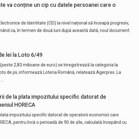
ate va conține un cip cu datele persoanei care o
lectronice de Identitate (CEI) la nivel național să înceapă progresiv,
 urmând ca, în termen de două luni după această dată, noul document
e lei la Loto 6/49
 (peste 2,83 milioane de euro) se înregistrează la categoria Ia
r loto de joi, informează Loteria Română, relatează Agerpres. La
n…
ii de la plata impozitului specific datorat de
omeniul HORECA
plata impozitului specific datorat de operatorii economici care
RECA, pentru încă o perioadă de 90 de zile, calculată începând cu