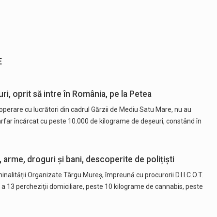
E
i, oprit să intre în România, pe la Petea
cooperare cu lucrători din cadrul Gărzii de Mediu Satu Mare, nu au
arfar încărcat cu peste 10.000 de kilograme de deșeuri, constând în
me, droguri și bani, descoperite de polițiști
minalității Organizate Târgu Mureş, împreună cu procurorii D.I.I.C.O.T.
a a 13 percheziţii domiciliare, peste 10 kilograme de cannabis, peste