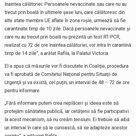
înaintea călătoriei. Persoanele nevaccinate sau care nu au
trecut prin boală în ultimele şase luni, care călătoresc din
alte state membre UE aflate în zona roşie, urmează să fie
carantinate timp de 10 zile. Dacă persoanele nevaccinate şi
care nu au trecut prin boală nu prezintă un test RT-PCR,
realizat cu 72 de ore înaintea călătoriei, vor intra în carantină
timp de 14 zile”, a arătat Rafila, la Palatul Victoria.
El a spus că măsurile vor fi discutate în Coaliţie, procedura
va fi aprobată de Comitetul Naţional pentru Situaţii de
Urgenţă şi va există, cel puţin, un interval de 48 – 72 de ore
pentru informare.
„Fără informare putem crea neplăceri şi ideea este să
protejăm sănătatea publică, iar cetăţenii să fie participativi
la acest mecanism, să nu creăm tensiuni. Ei trebuie să aibă
un interval în care să le cunoască, să se adapteze acestor
cerinţe”, a adăugat Rafila.