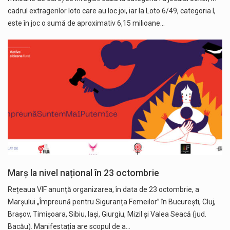
cadrul extragerilor loto care au loc joi, iar la Loto 6/49, categoria I,
este în joc o sumă de aproximativ 6,15 milioane…
Marș la nivel național în 23 octombrie
Rețeaua VIF anunță organizarea, în data de 23 octombrie, a
Marșului „Împreună pentru Siguranța Femeilor” în București, Cluj,
Brașov, Timișoara, Sibiu, Iași, Giurgiu, Mizil și Valea Seacă (jud.
Bacău). Manifestația are scopul de a…