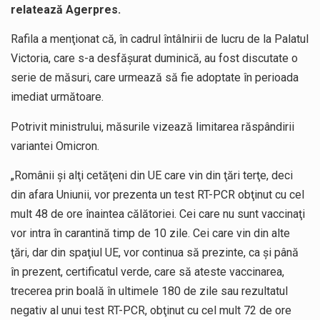
relatează Agerpres.
Rafila a menţionat că, în cadrul întâlnirii de lucru de la Palatul
Victoria, care s-a desfăşurat duminică, au fost discutate o
serie de măsuri, care urmează să fie adoptate în perioada
imediat următoare.
Potrivit ministrului, măsurile vizează limitarea răspândirii
variantei Omicron.
„Românii şi alţi cetăţeni din UE care vin din ţări terţe, deci
din afara Uniunii, vor prezenta un test RT-PCR obţinut cu cel
mult 48 de ore înaintea călătoriei. Cei care nu sunt vaccinaţi
vor intra în carantină timp de 10 zile. Cei care vin din alte
ţări, dar din spaţiul UE, vor continua să prezinte, ca şi până
în prezent, certificatul verde, care să ateste vaccinarea,
trecerea prin boală în ultimele 180 de zile sau rezultatul
negativ al unui test RT-PCR, obţinut cu cel mult 72 de ore