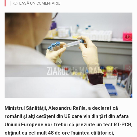
LASĂ UN COMENTARIU
Noile statii de călători, achizitionate la preț de garsonieră per bucată, dezamăgesc total cetățenii care folosesc mijloacele de transport în…
Municipiul Baia Mare, prin Serviciul Public Comunitar Local de Evidență a Persoanelor - Serviciul Evidența Persoanelor, îi informează pe cetățenii…
Fostul deputat si primar Cătălin Cherecheș a fost invitat la Horia Nasra Show unde a sustinut o dezbatere pe teme…
Pompierii militari si un echipaj SMURD au intervenit in aceasta dimineata la degajarea unei persoane care a fost găsită spânzurată…
Liceul Ucrainean „Taras Șevcenko” din Sighetu Marmației, singurul liceu din România cu predare în limba ucraineană, are potențialul de a-și…
Proiectul pentru reconstrucția definitivă a podului peste râul Săsar din Baia Mare avansează într-o nouă etapă concretă. După asigurarea finanțării…
Ministrul Sănătăţii, Alexandru Rafila, a declarat că
românii şi alţi cetăţeni din UE care vin din ţări din afara
Uniunii Europene vor trebui să prezinte un test RT-PCR,
obţinut cu cel mult 48 de ore înaintea călătoriei,