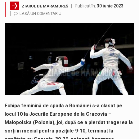
Publicat în:
30 iunie 2023
ZIARUL DE MARAMUREȘ
A fost finalizat proiectul care prevede un nou spatiu de joacă pentru copiii din localitatea Tulghieș. Primarul comunei Miresu Mare,…
LASĂ UN COMENTARIU
Deputatul AUR de Maramureș, Daniel Ciornei, critică modul în care Parlamentul este chemat să ratifice acordul de împrumut în valoare…
COD GALBEN. Interval de valabilitate: 07 august, ora 12.00 – 07 august, ora 23.00 / Fenomene vizate: instabilitate atmosferică, intensificări…
În acest sfârșit de săptămână, jandarmii maramureșeni vor fi prezenți la manifestările cultural-artistice și sportive care vor avea loc pe…
Proiectul de lege privind Strategia națională pentru conservarea biodiversității a fost din nou dezbătut ieri și în final adoptat de…
Tot mai multi băimăreni semnalează prezența cersetorilor de etnie romă pe raza municipiului. Orasul este la propriu impânzit de ei…
Echipa feminină de spadă a României s-a clasat pe
locul 10 la Jocurile Europene de la Cracovia –
Malopolska (Polonia), joi, după ce a pierdut tragerea la
sorţi în meciul pentru poziţiile 9-10, terminat la