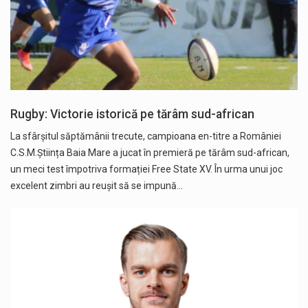
Rugby: Victorie istorică pe tărâm sud-african
La sfârșitul săptămânii trecute, campioana en-titre a României
C.S.M.Știința Baia Mare a jucat în premieră pe tărâm sud-african,
un meci test împotriva formației Free State XV. În urma unui joc
excelent zimbri au reușit să se impună…