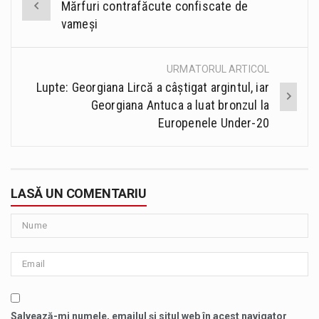
Mărfuri contrafăcute confiscate de
navigation
vameși
URMATORUL ARTICOL
Lupte: Georgiana Lircă a câştigat argintul, iar
Georgiana Antuca a luat bronzul la
Europenele Under-20
LASĂ UN COMENTARIU
Salvează-mi numele, emailul și situl web în acest navigator