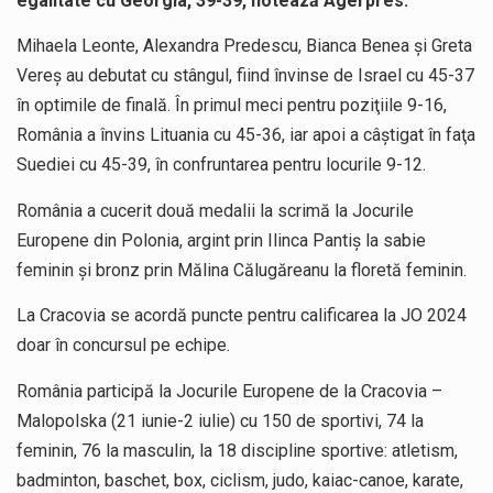
egalitate cu Georgia, 39-39, notează Agerpres.
Mihaela Leonte, Alexandra Predescu, Bianca Benea şi Greta
Vereş au debutat cu stângul, fiind învinse de Israel cu 45-37
în optimile de finală. În primul meci pentru poziţiile 9-16,
România a învins Lituania cu 45-36, iar apoi a câştigat în faţa
Suediei cu 45-39, în confruntarea pentru locurile 9-12.
România a cucerit două medalii la scrimă la Jocurile
Europene din Polonia, argint prin Ilinca Pantiş la sabie
feminin şi bronz prin Mălina Călugăreanu la floretă feminin.
La Cracovia se acordă puncte pentru calificarea la JO 2024
doar în concursul pe echipe.
România participă la Jocurile Europene de la Cracovia –
Malopolska (21 iunie-2 iulie) cu 150 de sportivi, 74 la
feminin, 76 la masculin, la 18 discipline sportive: atletism,
badminton, baschet, box, ciclism, judo, kaiac-canoe, karate,