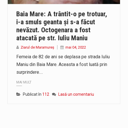
 Cherecheș a fost invitat la Horia Nasra Show unde a sustinut o 
Baia Mare: A trântit-o pe trotuar,
 din Sighetu Marmației, singurul liceu din România cu predare în 
i-a smuls geanta și s-a făcut
nevăzut. Octogenara a fost
atacată pe str. Iuliu Maniu
Ziarul de Maramureș
mai 04, 2022
Femeia de 82 de ani se deplasa pe strada Iuliu
Maniu din Baia Mare. Aceasta a fost luată prin
surprindere.…
MAI MULT
Publicat în
112
Lasă un comentariu