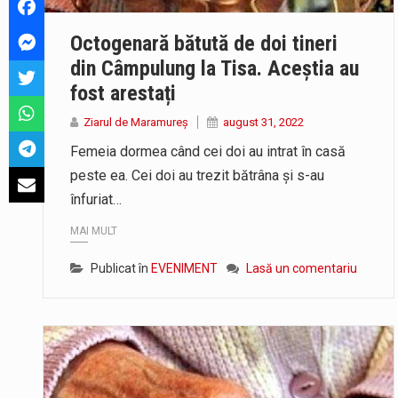
Fostul deputat si primar Cătălin
Octogenară bătută de doi tineri
Liceul Ucrainean „Taras Șevcenko”
din Câmpulung la Tisa. Aceștia au
fost arestați
Ziarul de Maramureș
august 31, 2022
Femeia dormea când cei doi au intrat în casă
peste ea. Cei doi au trezit bătrâna și s-au
înfuriat…
MAI MULT
Publicat în
EVENIMENT
Lasă un comentariu