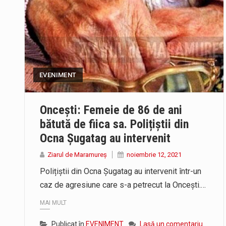
EVENIMENT
Oncești: Femeie de 86 de ani
bătută de fiica sa. Polițiștii din
Ocna Șugatag au intervenit
Ziarul de Maramureș
noiembrie 12, 2021
Polițiștii din Ocna Șugatag au intervenit într-un
caz de agresiune care s-a petrecut la Oncești.…
MAI MULT
Publicat în
EVENIMENT
Lasă un comentariu