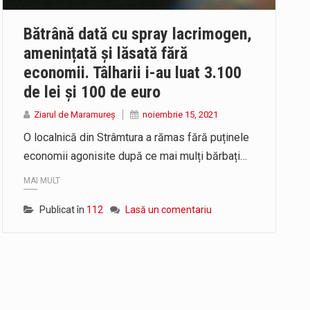
dezbatere pe teme…
Bătrână dată cu spray lacrimogen,
limba ucraineană, are potențialul de a-și…
amenințată și lăsată fără
economii. Tâlharii i-au luat 3.100
Proiectul pentru reconstrucția definitivă a podului peste râul Săsar din Baia Mare avansează într-o nouă etapă concretă. După asigurarea finanțării…
de lei și 100 de euro
Ziarul de Maramureș
noiembrie 15, 2021
O localnică din Strâmtura a rămas fără puținele
economii agonisite după ce mai mulți bărbați…
MAI MULT
Publicat în
112
Lasă un comentariu