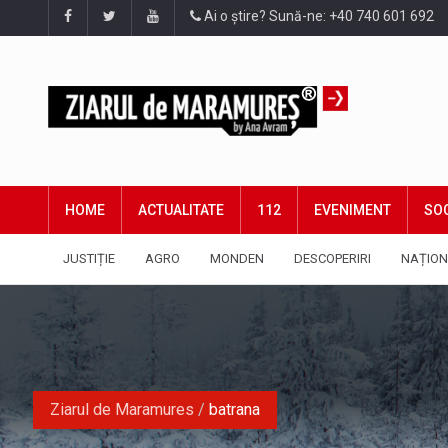
Ai o știre? Sună-ne: +40 740 601 692
HOME
ACTUALITATE
112
EVENIMENT
SOC
JUSTIȚIE
AGRO
MONDEN
DESCOPERIRI
NAȚION
Ziarul de Maramures
/
batrana