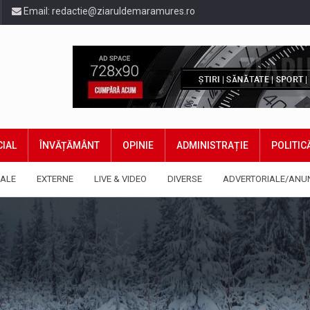
Email:
redactie@ziaruldemaramures.ro
IAL
ÎNVĂȚĂMÂNT
OPINIE
ADMINISTRAȚIE
POLITIC
ALE
EXTERNE
LIVE & VIDEO
DIVERSE
ADVERTORIALE/ANU