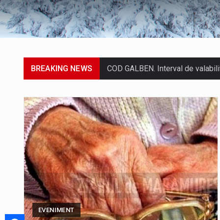
BREAKING NEWS
Proiectul de lege privind Strategi
Pe scurt. Statuia lui PINTEA VITE
Noile statii de călători, achizit
Tot mai multi băimăreni semnalea
EVENIMENT