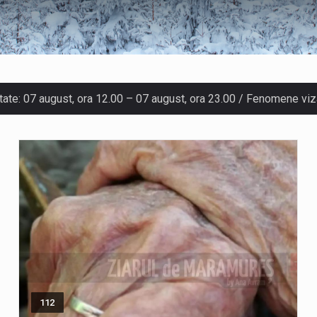
a națională pentru conservarea biodiversității a fost din nou dezbă
AZU din fața Jandarmeriei Maramures a ajuns să fie zilele acestea
ionate la preț de garsonieră per bucată, dezamăgesc total cetățeni
ză prezența cersetorilor de etnie romă pe raza municipiului. Ora
112