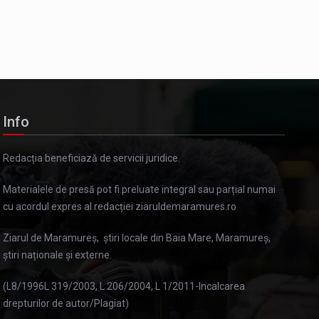
Info
Redacția beneficiază de servicii juridice.
Materialele de presă pot fi preluate integral sau parțial numai
cu acordul expres al redacției ziaruldemaramures.ro
Ziarul de Maramureș, știri locale din Baia Mare, Maramureș,
știri naționale și externe.
(L8/1996L 319/2003, L 206/2004, L 1/2011-Incalcarea
drepturilor de autor/Plagiat)