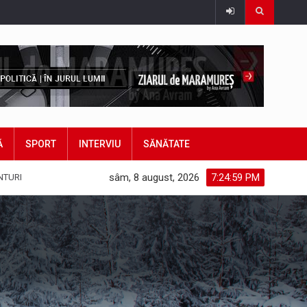
Ă
SPORT
INTERVIU
SĂNĂTATE
sâm, 8 august, 2026
7:25:01 PM
NTURI