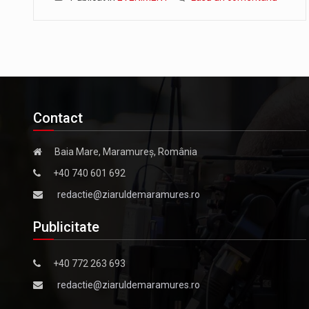
Contact
Baia Mare, Maramureș, România
+40 740 601 692
redactie@ziaruldemaramures.ro
Publicitate
+40 772 263 693
redactie@ziaruldemaramures.ro