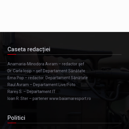
Caseta redacției
Anamaria-Minodora Avram – redactor șef
Dr. Carla Iosip – șef Departament Sănătate
Ema Pop – redactor Departament Sănătate
Raul Avram – Departament Live/Foto
Rareș S. – Departament IT
Ioan R. Ster – partener www.baiamaresport.ro
Politici