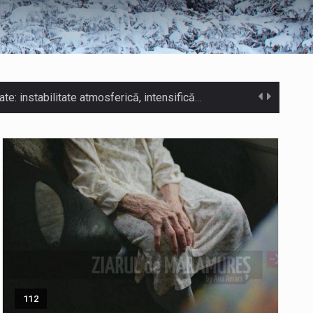
COD GALBEN. Interval de valabilitate: 07 august, ora 12.00 – 07 august, ora 23.00 / Fenomene vizate: instabilitate atmosferică, intensificări…
tut ieri și în final adoptat de…
 mărul discordiei între administrații.…
Biroul Parlamentar al Senatorului Cristian-Augustin Niculescu-Țâgârlaș a organizat dezbaterea publică cu tema „Noile reguli pentru construcții și prosumatori” având ca…
i care folosesc mijloacele de transport în…
Municipiul Baia Mare, prin Serviciul Public Comunitar Local de Evidență a Persoanelor - Serviciul Evidența Persoanelor, îi informează pe cetățenii…
sul este la propriu impânzit de ei…
112