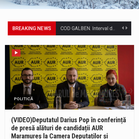
BREAKING NEWS
COD GALBEN. Interval de valabilitate: 07 august, ora 12.00 – 07 august, ora 23.00 / Fenomene vizate: instabilitate atmosferică, intensificări…
Proiectul de lege privind Strategia națională pentru conservarea biodiversității a fost din nou dezbătut ieri și în final adoptat de…
Pe scurt. Statuia lui PINTEA VITEAZU din fața Jandarmeriei Maramures a ajuns să fie zilele acestea mărul discordiei între administrații.…
Biroul Parlamentar al Senatorului Cristian-Augustin Niculescu-Țâgârlaș a organizat dezbaterea publică cu tema „Noile reguli pentru construcții și prosumatori” având ca…
Noile statii de călători, achizitionate la preț de garsonieră per bucată, dezamăgesc total cetățenii care folosesc mijloacele de transport în…
POLITICĂ
Municipiul Baia Mare, prin Serviciul Public Comunitar Local de Evidență a Persoanelor - Serviciul Evidența Persoanelor, îi informează pe cetățenii…
Tot mai multi băimăreni semnalează prezența cersetorilor de etnie romă pe raza municipiului. Orasul este la propriu impânzit de ei…
(VIDEO)Deputatul Darius Pop în conferință
de presă alături de candidații AUR
Fostul deputat si primar Cătălin Cherecheș a fost invitat la Horia Nasra Show unde a sustinut o dezbatere pe teme…
Maramureș la Camera Deputaților și