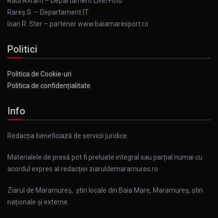
Raul Avram – Departament Live/Foto
Rareș S. – Departament IT
Ioan R. Ster – partener www.baiamaresport.ro
Politici
Politica de Cookie-uri
Politica de confidențialitate
Info
Redacția beneficiază de servicii juridice.
Materialele de presă pot fi preluate integral sau parțial numai cu
acordul expres al redacției ziaruldemaramures.ro
Ziarul de Maramureș, știri locale din Baia Mare, Maramureș, știri
naționale și externe.