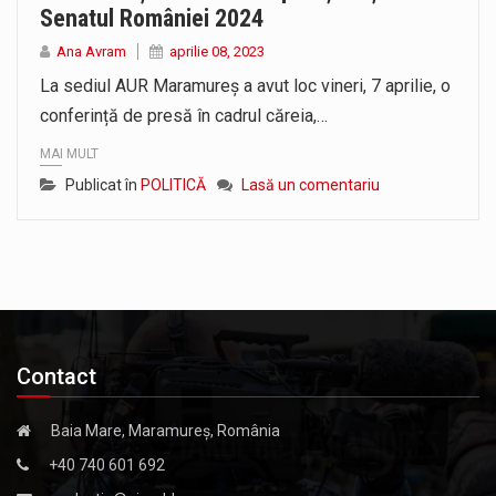
Senatul României 2024
Liceul Ucrainean „Taras Șevcenko” din Sighetu Marmației, singurul liceu din România cu predare în limba ucraineană, are potențialul de a-și…
Ana Avram
aprilie 08, 2023
Proiectul pentru reconstrucția definitivă a podului peste râul Săsar din Baia Mare avansează într-o nouă etapă concretă. După asigurarea finanțării…
La sediul AUR Maramureș a avut loc vineri, 7 aprilie, o
conferință de presă în cadrul căreia,…
MAI MULT
Publicat în
POLITICĂ
Lasă un comentariu
Contact
Baia Mare, Maramureș, România
+40 740 601 692