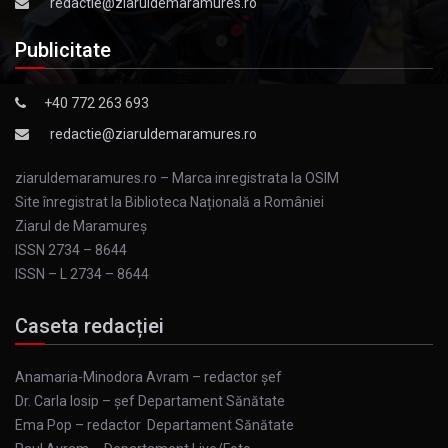
redactie@ziaruldemaramures.ro
Publicitate
+40 772 263 693
redactie@ziaruldemaramures.ro
ziaruldemaramures.ro – Marca inregistrata la OSIM
Site înregistrat la Biblioteca Națională a României
Ziarul de Maramureş
ISSN 2734 – 8644
ISSN – L 2734 – 8644
Caseta redacției
Anamaria-Minodora Avram – redactor șef
Dr. Carla Iosip – șef Departament Sănătate
Ema Pop – redactor Departament Sănătate