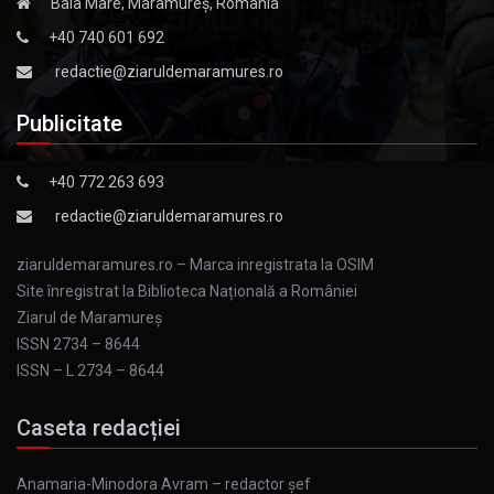
Baia Mare, Maramureș, România
+40 740 601 692
redactie@ziaruldemaramures.ro
Publicitate
+40 772 263 693
redactie@ziaruldemaramures.ro
ziaruldemaramures.ro – Marca inregistrata la OSIM
Site înregistrat la Biblioteca Națională a României
Ziarul de Maramureş
ISSN 2734 – 8644
ISSN – L 2734 – 8644
Caseta redacției
Anamaria-Minodora Avram – redactor șef