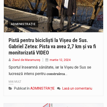
ADMINISTRAȚIE
Pistă pentru bicicliști la Vișeu de Sus.
Gabriel Zetea: Pista va avea 2,7 km și va fi
monitorizată VIDEO
Ziarul de Maramureș
martie 12, 2024
Sportul înseamnă sănătate, iar la Vișeu de Sus se
lucrează intens pentru 𝐜𝐨𝐧𝐬𝐭𝐫𝐮𝐢𝐫𝐞𝐚…
MAI MULT
Publicat în
ADMINISTRAȚIE
Lasă un comentariu