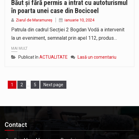
Băut și fără permis a intrat cu autoturismul
în poarta unei case din Bocicoel
Ziarul de Maramureș
ianuarie 10, 2024
Patrula din cadrul Secției 2 Bogdan Vodă a intervenit
la un eveniment, semnalat prin apel 112, produs…
MAI MULT
Publicat în
ACTUALITATE
Lasă un comentariu
Page
1
Page
2
…
Page
5
Next page
Contact