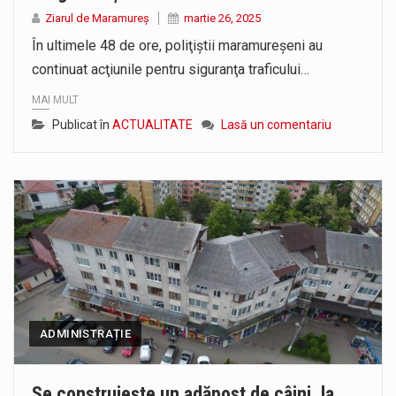
Ziarul de Maramureș
martie 26, 2025
Proiectul pentru reconstrucția definitivă a podului peste râul Săsar din Baia Mare avansează într-o nouă etapă concretă. După asigurarea finanțării…
În ultimele 48 de ore, poliţiştii maramureşeni au
continuat acţiunile pentru siguranţa traficului…
MAI MULT
Publicat în
ACTUALITATE
Lasă un comentariu
ADMINISTRAȚIE
Se construiește un adăpost de câini, la