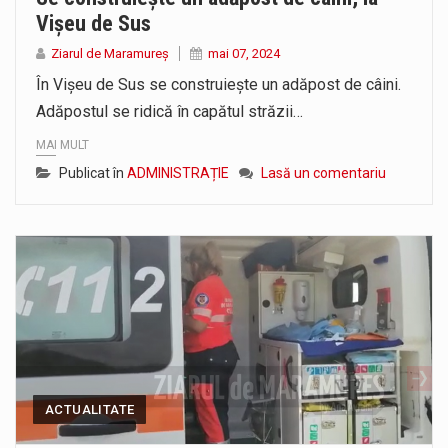
Vișeu de Sus
Ziarul de Maramureș
mai 07, 2024
În Vișeu de Sus se construiește un adăpost de câini.
Adăpostul se ridică în capătul străzii…
MAI MULT
Publicat în
ADMINISTRAȚIE
Lasă un comentariu
ACTUALITATE