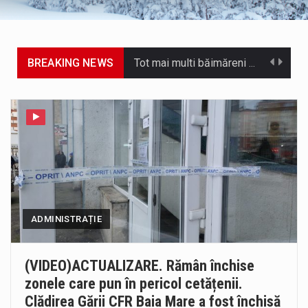
BREAKING NEWS
Tot mai multi băimăreni semnalează prezența cersetorilor de etnie romă pe raza municipiului. Orasul este la propriu impânzit de ei…
Municipiul Baia Mare, prin Serviciul Public Comunitar Local de Evidență a Persoanelor - Serviciul Evidența Persoanelor, îi informează pe cetățenii…
Directorul OCPI Maramures, Daniela-Onița Ivascu, a venit cu un răspuns pentru cei care s-au intrebat în aceste zile: Dacă aplicațiile…
Testarea independentă a sistemului e-Terra, realizată de STS, DNSC și Cyberint, a mai parcurs o rundă de evaluare. Un număr…
Vremea va fi caniculară. Disconfortul termic va fi accentuat, iar indicele temperatură-umezeală (ITU) va depăși pragul critic de 80 de…
ADMINISTRAȚIE
A fost finalizat proiectul care prevede un nou spatiu de joacă pentru copiii din localitatea Tulghieș. Primarul comunei Miresu Mare,…
COD GALBEN. Interval de valabilitate: 07 august, ora 12.00 – 07 august, ora 23.00 / Fenomene vizate: instabilitate atmosferică, intensificări…
(VIDEO)ACTUALIZARE. Rămân închise
zonele care pun în pericol cetățenii.
În acest sfârșit de săptămână, jandarmii maramureșeni vor fi prezenți la manifestările cultural-artistice și sportive care vor avea loc pe…
Clădirea Gării CFR Baia Mare a fost închisă