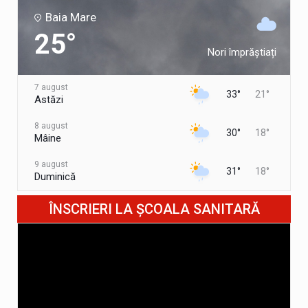
Baia Mare
25°
Nori împrăștiați
7 august
33°
21°
Astăzi
8 august
30°
18°
Mâine
9 august
31°
18°
Duminică
10 august
ÎNSCRIERI LA ȘCOALA SANITARĂ
35°
20°
Luni
11 august
37°
22°
Marți
12 august
34°
22°
Miercuri