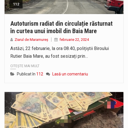
112
Autoturism radiat din circulație răsturnat
în curtea unui imobil din Baia Mare
Ziarul de Maramureș
februarie 22, 2024
Astăzi, 22 februarie, la ora 08.40, polițiștii Biroului
Rutier Baia Mare, au fost sesizați prin…
CITEȘTE MAI MULT
Publicat în
112
Lasă un comentariu