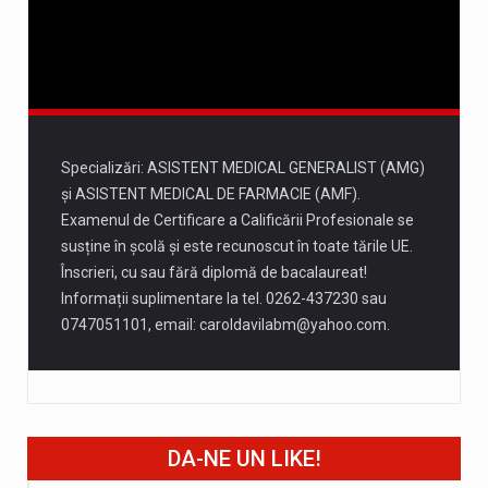
13 august
34°
18°
Joi
Specializări: ASISTENT MEDICAL GENERALIST (AMG)
și ASISTENT MEDICAL DE FARMACIE (AMF).
Examenul de Certificare a Calificării Profesionale se
susține în școlă și este recunoscut în toate tările UE.
Înscrieri, cu sau fără diplomă de bacalaureat!
Informații suplimentare la tel. 0262-437230 sau
0747051101, email:
caroldavilabm@yahoo.com
.
DA-NE UN LIKE!