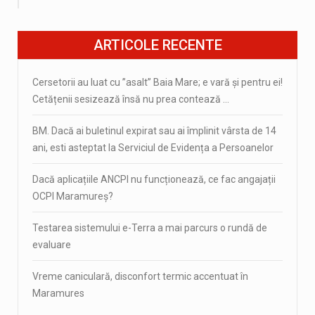
ARTICOLE RECENTE
Cersetorii au luat cu ”asalt” Baia Mare; e vară și pentru ei!
Cetățenii sesizează însă nu prea contează …
BM. Dacă ai buletinul expirat sau ai împlinit vârsta de 14
ani, esti asteptat la Serviciul de Evidența a Persoanelor
Dacă aplicațiile ANCPI nu funcționează, ce fac angajații
OCPI Maramureș?
Testarea sistemului e-Terra a mai parcurs o rundă de
evaluare
Vreme caniculară, disconfort termic accentuat în
Maramures