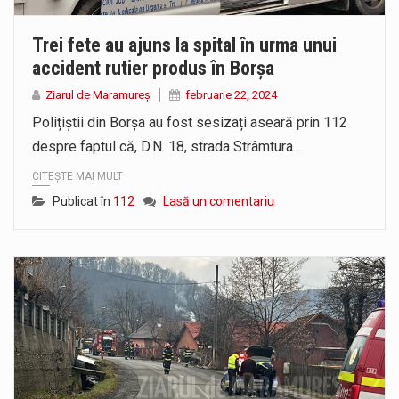
Trei fete au ajuns la spital în urma unui
accident rutier produs în Borșa
Ziarul de Maramureș
februarie 22, 2024
Polițiștii din Borșa au fost sesizați aseară prin 112
despre faptul că, D.N. 18, strada Strâmtura…
CITEȘTE MAI MULT
Publicat în
112
Lasă un comentariu