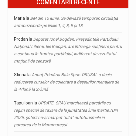
COMENTARII RECENTE
Maria
la
BM din 15 iunie. Se deviază temporar, circulația
autobuzelorde pe liniile 1, 4, 8, 9 și 18
Prodan
la
Deputat Ionel Bogdan: Președintele Partidului
Național Liberal, Ilie Bolojan, are întreaga susținere pentru
a continua în fruntea partidului, indiferent de rezultatul
moțiunii de cenzură
Stinna
la
Anunț Primăria Baia Sprie: DRUSAL a decis
reducerea curselor de colectare a deșeurilor menajere de
la 4/lună la 2/lună
Țapu Ioan
la
UPDATE. SPAU marchează parcările cu
regim special de taxare de la jumătatea lunii martie./Din
2026, șoferii nu-și mai pot ”uita” autoturismele în
parcarea de la Maramureșul