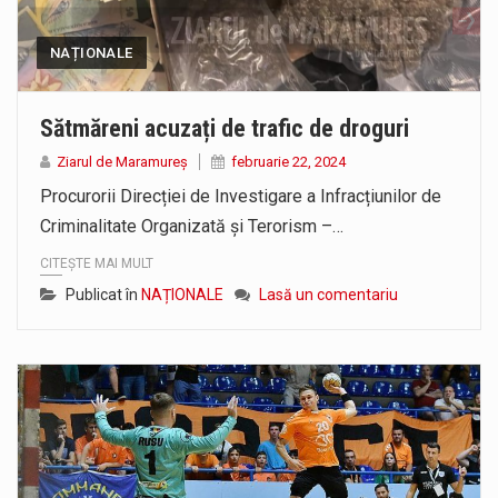
NAȚIONALE
Sătmăreni acuzați de trafic de droguri
Ziarul de Maramureș
februarie 22, 2024
Procurorii Direcției de Investigare a Infracțiunilor de
Criminalitate Organizată și Terorism –…
CITEȘTE MAI MULT
Publicat în
NAȚIONALE
Lasă un comentariu