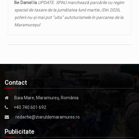
Ilie Daniel
la
UPDATE. SPAU marchează parcările cu regim
special de taxare de la jumătatea lunii martie./Din 2026,
șoferii nu-și mai pot ”uita” autoturismele în parcarea de la
Maramureșul
Contact
Baia Mare, Maramureș, România
+40 740 601 692
redactie@ziaruldemaramures.ro
Publicitate