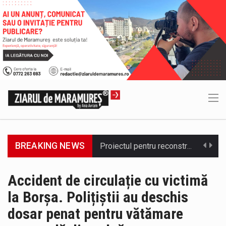
BREAKING NEWS
COD GALBEN. Interval de valabilitate: 07 august, ora 12.00 – 07 august, ora 23.00 / Fenomene vizate: instabilitate atmosferică, intensificări…
Proiectul de lege privind Strategia națională pentru conservarea biodiversității a fost din nou dezbătut ieri și în final adoptat de…
Accident de circulație cu victimă
la Borșa. Polițiștii au deschis
Pe scurt. Statuia lui PINTEA VITEAZU din fața Jandarmeriei Maramures a ajuns să fie zilele acestea mărul discordiei între administrații.…
dosar penat pentru vătămare
Biroul Parlamentar al Senatorului Cristian-Augustin Niculescu-Țâgârlaș a organizat dezbaterea publică cu tema „Noile reguli pentru construcții și prosumatori” având ca…