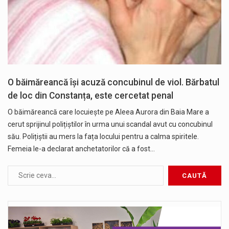
O băimăreancă își acuză concubinul de viol. Bărbatul
de loc din Constanța, este cercetat penal
O băimăreancă care locuiește pe Aleea Aurora din Baia Mare a
cerut sprijinul polițiștilor în urma unui scandal avut cu concubinul
său. Polițiștii au mers la fața locului pentru a calma spiritele.
Femeia le-a declarat anchetatorilor că a fost…