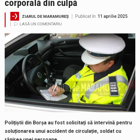
corporală din culpă
Noile statii de călători, achizitionate la preț de garsonieră per bucată, dezamăgesc total cetățenii care folosesc mijloacele de transport în…
Publicat în:
11 aprilie 2025
ZIARUL DE MARAMUREȘ
Municipiul Baia Mare, prin Serviciul Public Comunitar Local de Evidență a Persoanelor - Serviciul Evidența Persoanelor, îi informează pe cetățenii…
LASĂ UN COMENTARIU
Fostul deputat si primar Cătălin Cherecheș a fost invitat la Horia Nasra Show unde a sustinut o dezbatere pe teme…
Pompierii militari si un echipaj SMURD au intervenit in aceasta dimineata la degajarea unei persoane care a fost găsită spânzurată…
Liceul Ucrainean „Taras Șevcenko” din Sighetu Marmației, singurul liceu din România cu predare în limba ucraineană, are potențialul de a-și…
Proiectul pentru reconstrucția definitivă a podului peste râul Săsar din Baia Mare avansează într-o nouă etapă concretă. După asigurarea finanțării…
Polițiștii din Borșa au fost solicitați să intervină pentru
soluționarea unui accident de circulație, soldat cu
rănirea unei persoane.