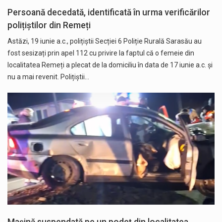
Persoană decedată, identificată în urma verificărilor
polițiștilor din Remeți
Astăzi, 19 iunie a.c., polițiștii Secției 6 Poliție Rurală Sarasău au
fost sesizați prin apel 112 cu privire la faptul că o femeie din
localitatea Remeți a plecat de la domiciliu în data de 17 iunie a.c. și
nu a mai revenit. Polițiștii…
Mașină suspendată pe un podeț din localitatea