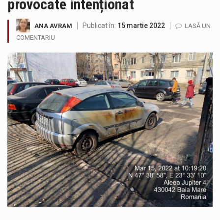
provocate intenționat
Municipiul Baia Mare, prin Serviciul Public Comunitar Local de Evidență a Persoanelor - Serviciul Evidența Persoanelor, îi informează pe cetățenii…
Publicat în:
15 martie 2022
ANA AVRAM
LASĂ UN
Tot mai multi băimăreni semnalează prezența cersetorilor de etnie romă pe raza municipiului. Orasul este la propriu impânzit de ei…
COMENTARIU
Fostul deputat si primar Cătălin Cherecheș a fost invitat la Horia Nasra Show unde a sustinut o dezbatere pe teme…
Liceul Ucrainean „Taras Șevcenko” din Sighetu Marmației, singurul liceu din România cu predare în limba ucraineană, are potențialul de a-și…
Proiectul pentru reconstrucția definitivă a podului peste râul Săsar din Baia Mare avansează într-o nouă etapă concretă. După asigurarea finanțării…
COD GALBEN. Interval de valabilitate: 07 august, ora 12.00 – 07 august, ora 23.00 / Fenomene vizate: instabilitate atmosferică, intensificări…