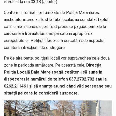
efectuat la ora 03.18 (Jupiter).
Conform informațiilor furnizate de Poliția Maramureș,
anchetatorii, care au fost la fața locului, au constatat faptul
că în urma incendiului, au fost produse pagube parțiale la
caroseria a trei autoturisme parcate în apropierea
europubelelor. Polițiștii fac acum cercetări sub aspectul
comiterii infracțiunii de distrugere.
Pe de altă parte, polițiștii locali vor supraveghea cele două
zone în perioada următoare. Pe această cale,
Direcția
Poliția Locală Baia Mare roagă cetățenii să sune în
dispecerat la numărul de telefon 037.2702.702 sau la
0262.211461 și să anunțe atunci când văd persoane sau
situații pe care le consideră suspecte.