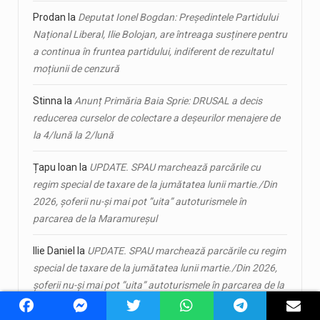
Prodan
la
Deputat Ionel Bogdan: Președintele Partidului
Național Liberal, Ilie Bolojan, are întreaga susținere pentru
a continua în fruntea partidului, indiferent de rezultatul
moțiunii de cenzură
Stinna
la
Anunț Primăria Baia Sprie: DRUSAL a decis
reducerea curselor de colectare a deșeurilor menajere de
la 4/lună la 2/lună
Țapu Ioan
la
UPDATE. SPAU marchează parcările cu
regim special de taxare de la jumătatea lunii martie./Din
2026, șoferii nu-și mai pot ”uita” autoturismele în
parcarea de la Maramureșul
Ilie Daniel
la
UPDATE. SPAU marchează parcările cu regim
special de taxare de la jumătatea lunii martie./Din 2026,
șoferii nu-și mai pot ”uita” autoturismele în parcarea de la
Maramureșul