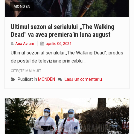
MONDEN
Ultimul sezon al serialului „The Walking
Dead” va avea premiera în luna august
Ana Avram
aprilie 06, 2021
Ultimul sezon al serialului „The Walking Dead”, produs
de postul de televiziune prin cablu…
CITEȘTE MAI MULT
Publicat în
MONDEN
Lasă un comentariu