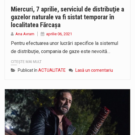
Miercuri, 7 aprilie, serviciul de distribuţie a
gazelor naturale va fi sistat temporar în
localitatea Fărcașa
Ana Avram
aprilie 06, 2021
Pentru efectuarea unor lucrări specifice la sistemul
de distribuție, compania de gaze este nevoită…
CITEȘTE MAI MULT
Publicat în
ACTUALITATE
Lasă un comentariu