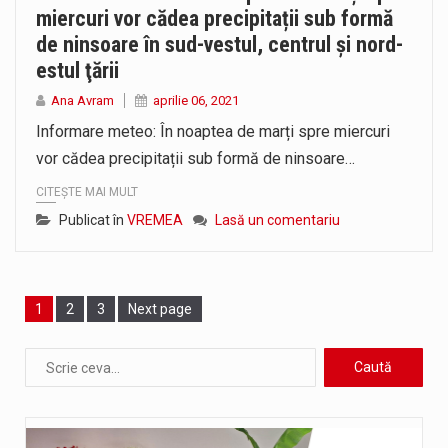
miercuri vor cădea precipitații sub formă
de ninsoare în sud-vestul, centrul și nord-
estul ţării
Ana Avram
aprilie 06, 2021
Informare meteo: În noaptea de marți spre miercuri
vor cădea precipitații sub formă de ninsoare…
CITEȘTE MAI MULT
Publicat în
VREMEA
Lasă un comentariu
Page
1
Page
2
Page
3
Next page