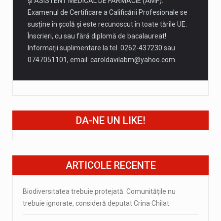
și ASISTENT MEDICAL DE FARMACIE (AMF).
Examenul de Certificare a Calificării Profesionale se
susține în școlă și este recunoscut în toate tările UE.
Înscrieri, cu sau fără diplomă de bacalaureat!
Informații suplimentare la tel. 0262-437230 sau
0747051101, email:
caroldavilabm@yahoo.com
.
DA-NE UN LIKE!
ARTICOLE RECENTE
Biodiversitatea trebuie protejată. Comunitățile nu
trebuie ignorate, consideră deputat Crina Chilat