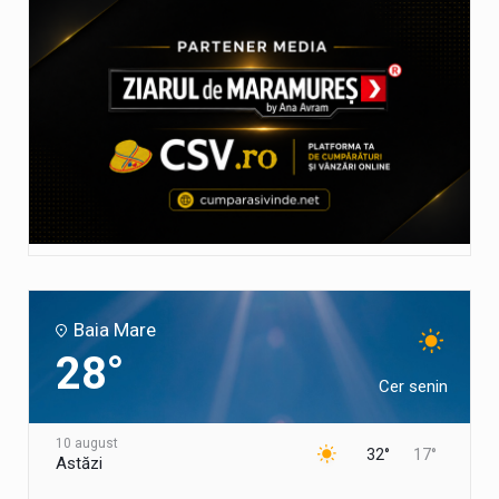
Baia Mare
28°
Cer senin
10 august
32°
17°
Astăzi