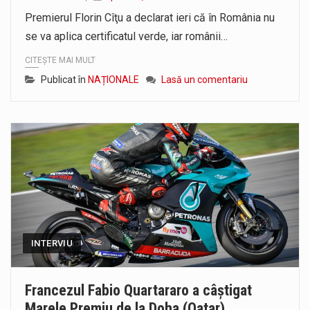
Deputatul AUR Maramures, Daniel Ciornei, a fost prezent la ALTERNATIVE, vineri, 7 august 2026. Parlamentarul a discutat despre cele două…
Premierul Florin Cîţu a declarat ieri că în România nu
se va aplica certificatul verde, iar românii…
Liceul Ucrainean „Taras Șevcenko” din Sighetu Marmației, singurul liceu din România cu predare în limba ucraineană, are potențialul de a-și…
CITEȘTE MAI MULT
Publicat în
NAȚIONALE
Lasă un comentariu
INTERVIU
Francezul Fabio Quartararo a câştigat
Marele Premiu de la Doha (Qatar)