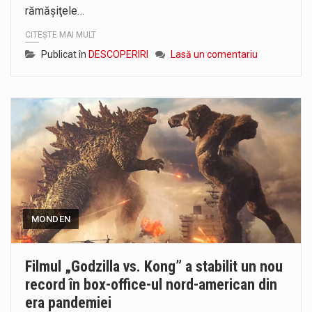
rămăşiţele…
CITEȘTE MAI MULT
Publicat în
DESCOPERIRI
Lasă un comentariu
MONDEN
Filmul „Godzilla vs. Kong” a stabilit un nou
record în box-office-ul nord-american din
era pandemiei