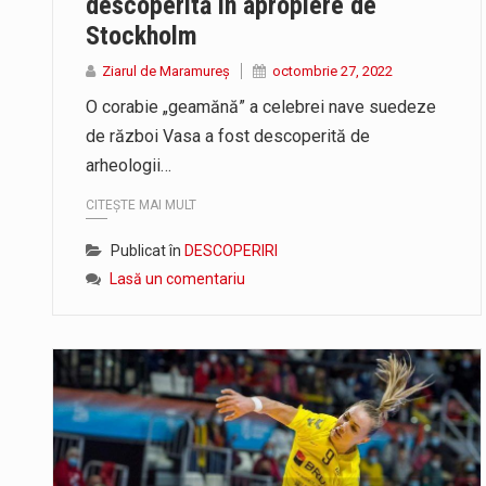
descoperită în apropiere de
Stockholm
Ziarul de Maramureș
octombrie 27, 2022
O corabie „geamănă” a celebrei nave suedeze
de război Vasa a fost descoperită de
arheologii…
CITEȘTE MAI MULT
Publicat în
DESCOPERIRI
Lasă un comentariu