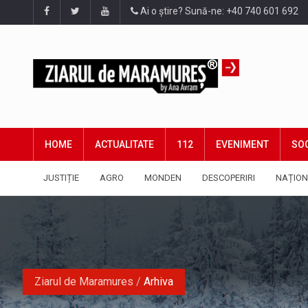
Ai o știre? Sună-ne: +40 740 601 692
HOME
ACTUALITATE
112
EVENIMENT
SOC
JUSTIȚIE
AGRO
MONDEN
DESCOPERIRI
NAȚION
Ziarul de Maramures
/
Arhiva