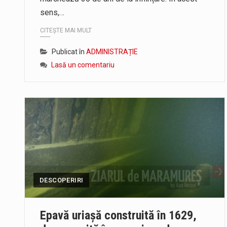
sens,…
CITEȘTE MAI MULT
Publicat în
ADMINISTRAȚIE
Lasă un comentariu
DESCOPERIRI
Epavă uriaşă construită în 1629,