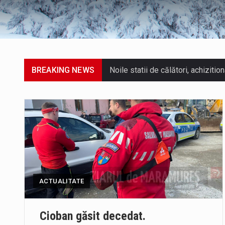
BREAKING NEWS
Tot mai multi băimăreni semnalea
În acest sfârșit de săptămână, ja
Directorul OCPI Maramures, Daniel
Testarea independentă a sistemul
ACTUALITATE
Vremea va fi caniculară. Disconfo
Cioban găsit decedat.