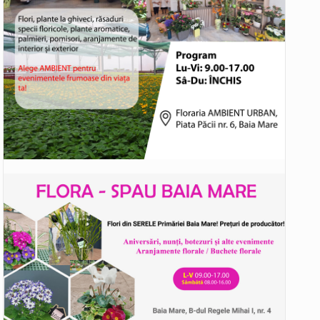
tut ieri și în final adoptat de…
 mărul discordiei între administrații.…
i care folosesc mijloacele de transport în…