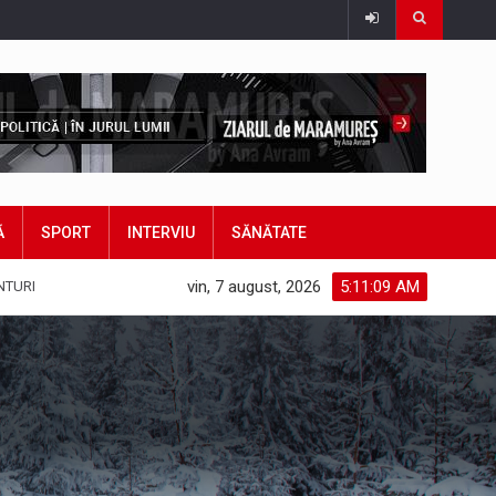
Ă
SPORT
INTERVIU
SĂNĂTATE
vin, 7 august, 2026
5:11:11 AM
NTURI