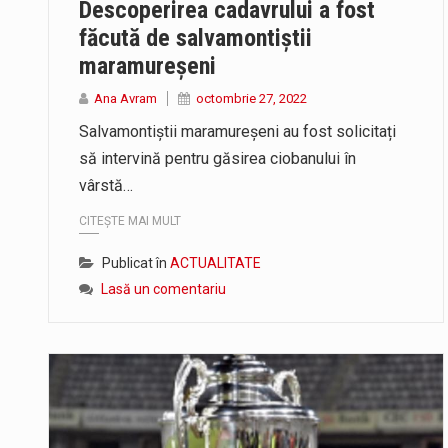
Descoperirea cadavrului a fost
Proiectul de lege privind Strategi
făcută de salvamontiștii
Pe scurt. Statuia lui PINTEA VITE
maramureșeni
Ana Avram
octombrie 27, 2022
Noile statii de călători, achizit
Salvamontiștii maramureșeni au fost solicitați
să intervină pentru găsirea ciobanului în
vârstă…
CITEȘTE MAI MULT
Publicat în
ACTUALITATE
Lasă un comentariu