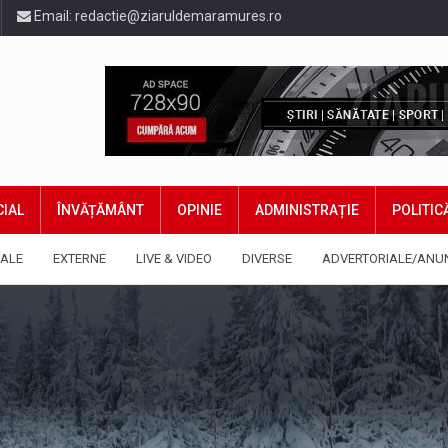
Email:
redactie@ziaruldemaramures.ro
IAL
ÎNVĂȚĂMÂNT
OPINIE
ADMINISTRAȚIE
POLITIC
ALE
EXTERNE
LIVE & VIDEO
DIVERSE
ADVERTORIALE/ANU