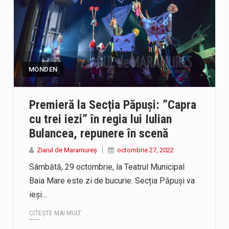
MONDEN
Premieră la Secția Păpuși: ”Capra
cu trei iezi” în regia lui Iulian
Bulancea, repunere în scenă
Ziarul de Maramureș
octombrie 27, 2022
Sâmbătă, 29 octombrie, la Teatrul Municipal
Baia Mare este zi de bucurie. Secția Păpuși va
ieși…
CITEȘTE MAI MULT