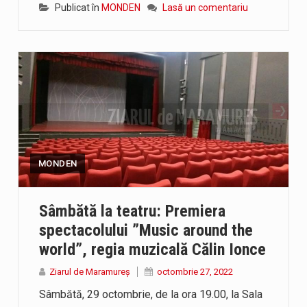
Publicat în
MONDEN
Lasă un comentariu
MONDEN
Sâmbătă la teatru: Premiera
spectacolului ”Music around the
world”, regia muzicală Călin Ionce
Ziarul de Maramureș
octombrie 27, 2022
Sâmbătă, 29 octombrie, de la ora 19.00, la Sala