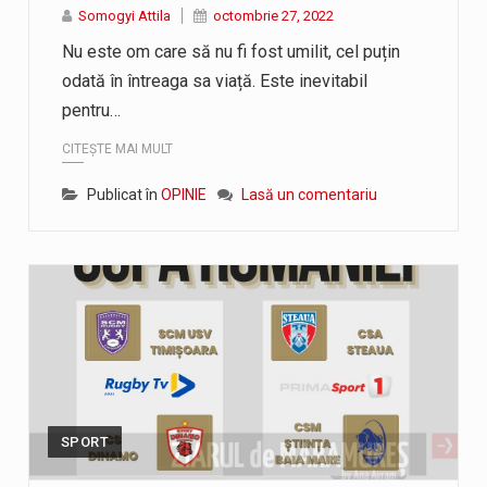
a națională pentru conservarea biodiversității a fost din nou dezbă
Somogyi Attila
octombrie 27, 2022
Nu este om care să nu fi fost umilit, cel puțin
AZU din fața Jandarmeriei Maramures a ajuns să fie zilele acestea
odată în întreaga sa viață. Este inevitabil
pentru…
ionate la preț de garsonieră per bucată, dezamăgesc total cetățeni
CITEȘTE MAI MULT
Publicat în
OPINIE
Lasă un comentariu
SPORT