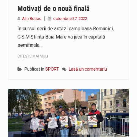
Motivați de o nouă finală
Alin Botioc
octombrie 27, 2022
În cursul serii de astăzi campioana României,
C.S.M.Știința Baia Mare va juca în capitală
semifinala…
CITEȘTE MAI MULT
Publicat în
SPORT
Lasă un comentariu