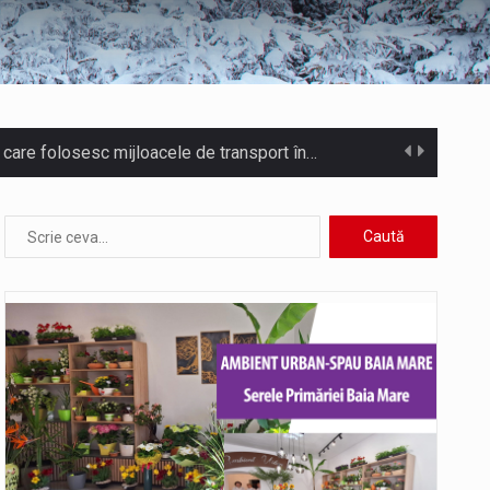
Municipiul Baia Mare, prin Serviciul Public Comunitar Local de Evidență a Persoanelor - Serviciul Evidența Persoanelor, îi informează pe cetățenii…
sul este la propriu impânzit de ei…
istice și sportive care vor avea loc pe…
at în aceste zile: Dacă aplicațiile…
 rundă de evaluare. Un număr…
U) va depăși pragul critic de 80 de…
COD GALBEN. Interval de valabilitate: 07 august, ora 12.00 – 07 august, ora 23.00 / Fenomene vizate: instabilitate atmosferică, intensificări…