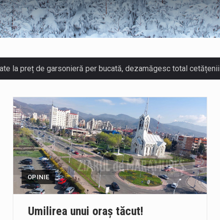
ză prezența cersetorilor de etnie romă pe raza municipiului. Ora
ndarmii maramureșeni vor fi prezenți la manifestările cultural-art
a-Onița Ivascu, a venit cu un răspuns pentru cei care s-au intreb
ui e-Terra, realizată de STS, DNSC și Cyberint, a mai parcurs o
OPINIE
rtul termic va fi accentuat, iar indicele temperatură-umezeală (IT
Umilirea unui oraș tăcut!