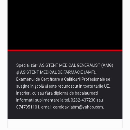
15 august
34°
18°
Sâmbătă
16 august
34°
19°
Duminică
Specializări: ASISTENT MEDICAL GENERALIST (AMG)
și ASISTENT MEDICAL DE FARMACIE (AMF).
Examenul de Certificare a Calificării Profesionale se
susține în școlă și este recunoscut în toate tările UE.
Înscrieri, cu sau fără diplomă de bacalaureat!
Informații suplimentare la tel. 0262-437230 sau
0747051101, email:
caroldavilabm@yahoo.com
.