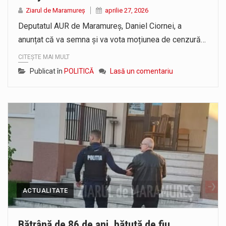
Liceul Ucrainean „Taras Șevcenko” din Sighetu Marmației, singurul liceu din România cu predare în limba ucraineană, are potențialul de a-și…
Ziarul de Maramureș
aprilie 27, 2026
Deputatul AUR de Maramureș, Daniel Ciornei, a
Proiectul pentru reconstrucția definitivă a podului peste râul Săsar din Baia Mare avansează într-o nouă etapă concretă. După asigurarea finanțării…
anunțat că va semna și va vota moțiunea de cenzură…
CITEȘTE MAI MULT
Publicat în
POLITICĂ
Lasă un comentariu
ACTUALITATE
Bătrână de 86 de ani, bătută de fiu.