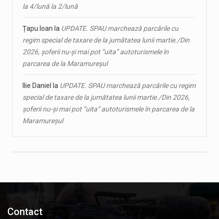
la 4/lună la 2/lună
Țapu Ioan
la
UPDATE. SPAU marchează parcările cu
regim special de taxare de la jumătatea lunii martie./Din
2026, șoferii nu-și mai pot ”uita” autoturismele în
parcarea de la Maramureșul
Ilie Daniel
la
UPDATE. SPAU marchează parcările cu regim
special de taxare de la jumătatea lunii martie./Din 2026,
șoferii nu-și mai pot ”uita” autoturismele în parcarea de la
Maramureșul
Contact