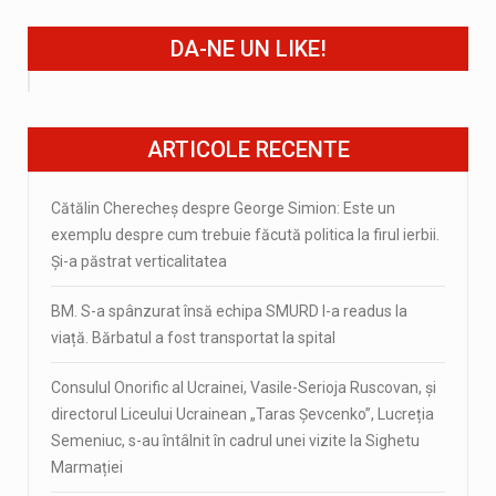
DA-NE UN LIKE!
ARTICOLE RECENTE
Cătălin Cherecheș despre George Simion: Este un
exemplu despre cum trebuie făcută politica la firul ierbii.
Și-a păstrat verticalitatea
BM. S-a spânzurat însă echipa SMURD l-a readus la
viață. Bărbatul a fost transportat la spital
Consulul Onorific al Ucrainei, Vasile-Serioja Ruscovan, și
directorul Liceului Ucrainean „Taras Șevcenko”, Lucreția
Semeniuc, s-au întâlnit în cadrul unei vizite la Sighetu
Marmației