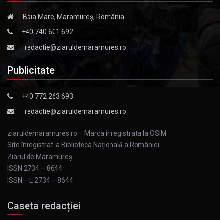
Baia Mare, Maramureș, România
+40 740 601 692
redactie@ziaruldemaramures.ro
Publicitate
+40 772 263 693
redactie@ziaruldemaramures.ro
ziaruldemaramures.ro – Marca inregistrata la OSIM
Site înregistrat la Biblioteca Națională a României
Ziarul de Maramureş
ISSN 2734 – 8644
ISSN – L 2734 – 8644
Caseta redacției