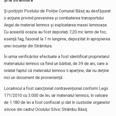
Și la Strâmtura
Și polițiștii Postului de Poliție Comunal Băiuț au desfășurat
o acţiune privind prevenirea şi combaterea transportului
ilegal de material lemnos şi exploatarea masei lemnoase.
Cu această ocazie au fost depistați 7,20 mc lemn de foc,
esență fag, fasonat la 1 m lungime, depozitat în apropierea
unei locuințe din Strâmtura.
În urma verificărilor efectuate a fost identificat proprietarul
materialului lemnos ca fiind un bărbat, de 39 de ani, care a
relatat faptul că materialul lemnos îi aparține, dar nu deține
nici un document de proveniență.
Localnicul a fost sancționat contravențional conform Legii
171/2010 cu 3.000 de lei, iar materialul lemnos, în valoare
de 1.180 de lei a fost confiscat și dat în custodie organelor
silvice din cadrul Ocolului Silvic Strâmbu Băiuț.