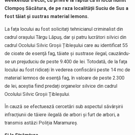
weekendul trecut, cu privire la faptul că în locul numit
Clompoș Săcătura, de pe raza localității Suciu de Sus a
fost tăiat și sustras material lemons.
La fața locului au fost solicitați tehnicianul criminalist din
cadrul oraşului Târgu Lăpuş, dar şi patru lucrători silvici din
cadrul Ocolului Silvic Groșii Țibleșului care au identificat 55
de cioate de esenţă fag, tăiate şi sustrase ilegal, cauzându-
se un prejuduciu de peste 9.400 de lei. Totodată, de la faţa
locului au fost ridicați în vederea confiscării peste 14 mc de
material lemnos de esenţă fag, în valoare de peste 2.300
de lei, aceștia fiind predați organelor silvice din cadrul
Ocolului Silvic Groşii Ţibleşului.
În cauză se efectuează cercetări sub aspectul săvârșirii
infracțiunii de tăiere ilegală de arbori și furt de arbori, a
transmis astăzi Poliția Maramureș.