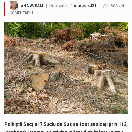
Publicat în:
1 martie 2021
ANA AVRAM
LASĂ UN
Tot mai multi băimăreni semnalează prezența cersetorilor de etnie romă pe raza municipiului. Orasul este la propriu impânzit de ei…
COMENTARIU
În acest sfârșit de săptămână, jandarmii maramureșeni vor fi prezenți la manifestările cultural-artistice și sportive care vor avea loc pe…
Biroul Parlamentar al Senatorului Cristian-Augustin Niculescu-Țâgârlaș a organizat dezbaterea publică cu tema „Noile reguli pentru construcții și prosumatori” având ca…
Liceul Ucrainean „Taras Șevcenko” din Sighetu Marmației, singurul liceu din România cu predare în limba ucraineană, are potențialul de a-și…
Proiectul pentru reconstrucția definitivă a podului peste râul Săsar din Baia Mare avansează într-o nouă etapă concretă. După asigurarea finanțării…
COD GALBEN. Interval de valabilitate: 07 august, ora 12.00 – 07 august, ora 23.00 / Fenomene vizate: instabilitate atmosferică, intensificări…
Polițiștii Secției 7 Suciu de Sus au fost sesizați prin 112,