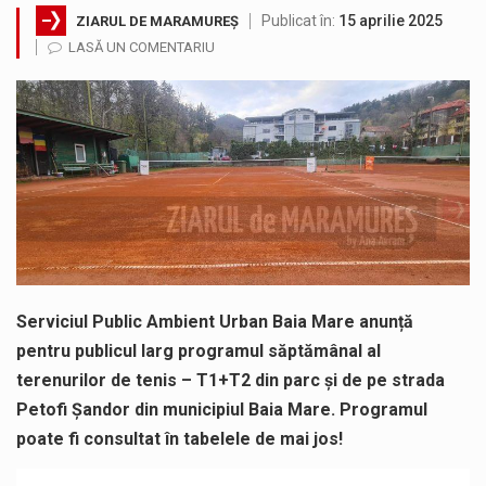
Publicat în:
15 aprilie 2025
ZIARUL DE MARAMUREȘ
Municipiul Baia Mare, prin Serviciul Public Comunitar Local de Evidență a Persoanelor - Serviciul Evidența Persoanelor, îi informează pe cetățenii…
LASĂ UN COMENTARIU
Tot mai multi băimăreni semnalează prezența cersetorilor de etnie romă pe raza municipiului. Orasul este la propriu impânzit de ei…
Fostul deputat si primar Cătălin Cherecheș a fost invitat la Horia Nasra Show unde a sustinut o dezbatere pe teme…
Liceul Ucrainean „Taras Șevcenko” din Sighetu Marmației, singurul liceu din România cu predare în limba ucraineană, are potențialul de a-și…
Proiectul pentru reconstrucția definitivă a podului peste râul Săsar din Baia Mare avansează într-o nouă etapă concretă. După asigurarea finanțării…
COD GALBEN. Interval de valabilitate: 07 august, ora 12.00 – 07 august, ora 23.00 / Fenomene vizate: instabilitate atmosferică, intensificări…
Serviciul Public Ambient Urban Baia Mare anunță
pentru publicul larg programul săptămânal al
terenurilor de tenis – T1+T2 din parc și de pe strada
Petofi Șandor din municipiul Baia Mare. Programul
poate fi consultat în tabelele de mai jos!